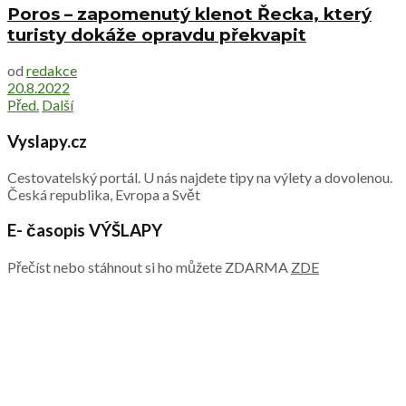
Poros – zapomenutý klenot Řecka, který
turisty dokáže opravdu překvapit
od
redakce
20.8.2022
Před.
Další
Vyslapy.cz
Cestovatelský portál. U nás najdete tipy na výlety a dovolenou.
Česká republika, Evropa a Svět
E- časopis VÝŠLAPY
Přečíst nebo stáhnout si ho můžete ZDARMA
ZDE