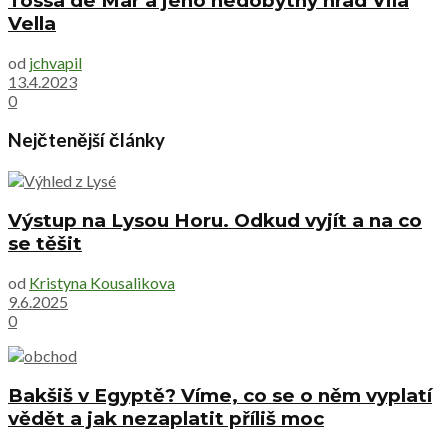
Tossa de Mar a jeho nedobytný hrad Vila
Vella
od
jchvapil
13.4.2023
0
Nejčtenější články
Výstup na Lysou Horu. Odkud vyjít a na co
se těšit
od
Kristyna Kousalikova
9.6.2025
0
Bakšiš v Egyptě? Víme, co se o něm vyplatí
vědět a jak nezaplatit příliš moc