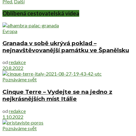
Před.
Další
Oblíbená cestovatelská videa
Evropa
Granada v sobě ukrývá poklad –
nejnavštěvovanější památku ve Španělsku
od
redakce
20.8.2022
Poznáváme svět
Cinque Terre – Vydejte se na jedno z
nejkrásnějších míst Itálie
od
redakce
1.10.2022
Poznáváme svět