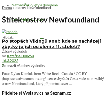
Netradiční výlety a dovolená
Domů
»
ostrov Newfoundland
Štítek:
ostrov Newfoundland
Cestovatelská videa
Po stopách Vikingů aneb kde se nacházejí
zbytky jejich osídlení z 11. století?
Žádný výsledek
od
Kateřina Lulková
16.3.2023
0
Zobrazit všechny výsledky
Foto: Dylan Kereluk from White Rock, Canada / CC BY
(https://creativecommons.org/licenses/by/2.0) Cesta vede na rozsáhlý
ostrov Newfoundland, který připomíná sever ...
Přidejte si Vyslapy.cz na Seznam.cz