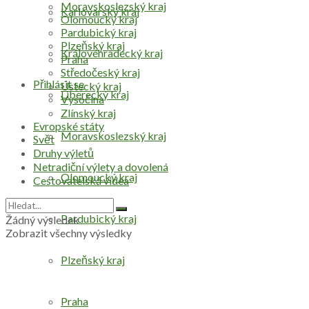
Moravskoslezský kraj
Karlovarský kraj
Olomoucký kraj
Pardubický kraj
Plzeňský kraj
Královéhradecký kraj
Praha
Středočeský kraj
Přihlásit se
Ústecký kraj
Liberecký kraj
Vysočina
Zlínský kraj
Evropské státy
Moravskoslezský kraj
Svět
Druhy výletů
Netradiční výlety a dovolená
Olomoucký kraj
Cestovatelská videa
Pardubický kraj
Žádný výsledek
Zobrazit všechny výsledky
Plzeňský kraj
Praha