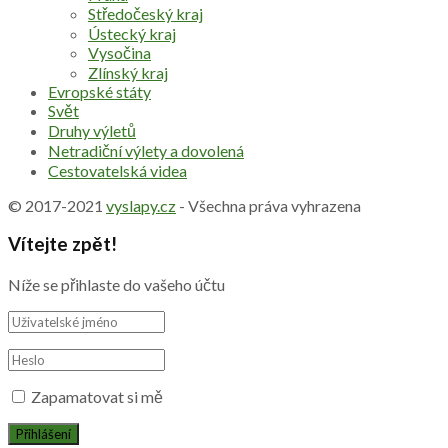
Středočeský kraj
Ústecký kraj
Vysočina
Zlínský kraj
Evropské státy
Svět
Druhy výletů
Netradiční výlety a dovolená
Cestovatelská videa
© 2017-2021
vyslapy.cz
- Všechna práva vyhrazena
Vítejte zpět!
Níže se přihlaste do vašeho účtu
Zapamatovat si mě