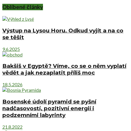
Oblíbené články
Výstup na Lysou Horu. Odkud vyjít a na co
se těšit
9.6.2025
Bakšiš v Egyptě? Víme, co se o něm vyplatí
vědět a jak nezaplatit příliš moc
18.5.2026
Bosenské údolí pyramid se pyšní
nadčasovostí, pozitivní energií i
podzemními labyrinty
21.8.2022