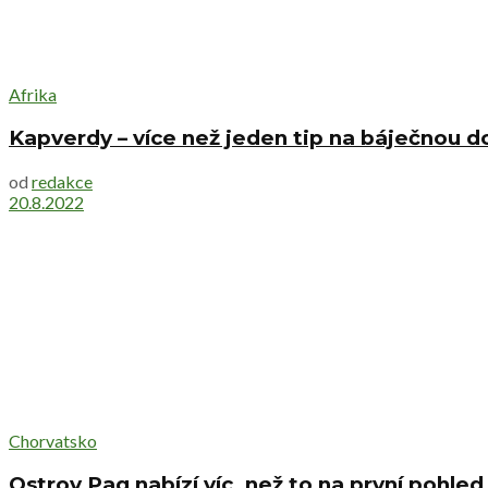
Afrika
Kapverdy – více než jeden tip na báječnou d
od
redakce
20.8.2022
Chorvatsko
Ostrov Pag nabízí víc, než to na první pohle