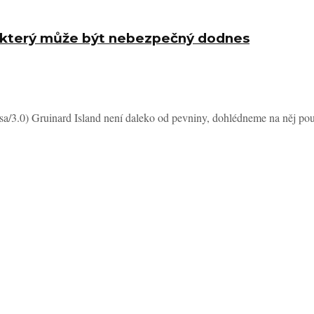
, který může být nebezpečný dodnes
a/3.0) Gruinard Island není daleko od pevniny, dohlédneme na něj pou