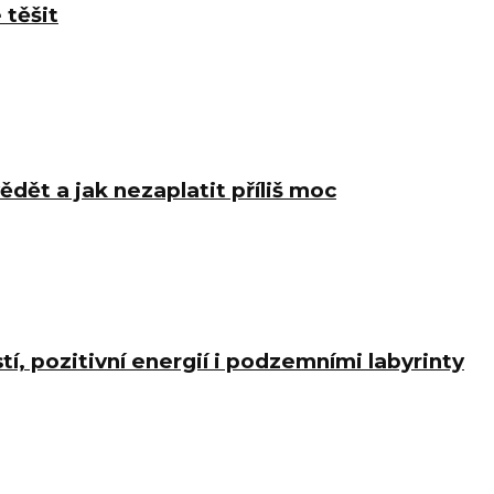
 těšit
ědět a jak nezaplatit příliš moc
í, pozitivní energií i podzemními labyrinty