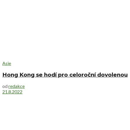
Asie
Hong Kong se hodí pro celoroční dovolenou
od
redakce
21.8.2022