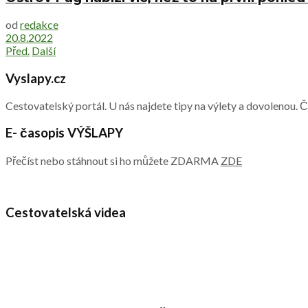
od
redakce
20.8.2022
Před.
Další
Vyslapy.cz
Cestovatelský portál. U nás najdete tipy na výlety a dovolenou. 
E- časopis VÝŠLAPY
Přečíst nebo stáhnout si ho můžete ZDARMA
ZDE
Cestovatelská videa