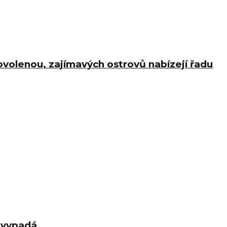
ovolenou, zajímavých ostrovů nabízejí řadu
d vypadá