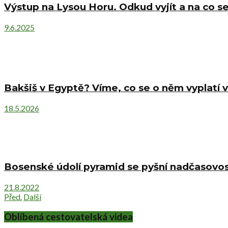
Výstup na Lysou Horu. Odkud vyjít a na co se
9.6.2025
Bakšiš v Egyptě? Víme, co se o něm vyplatí v
18.5.2026
Bosenské údolí pyramid se pyšní nadčasovost
21.8.2022
Před.
Další
Oblíbená cestovatelská videa