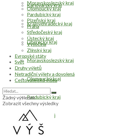
Moravskoslezský kraj
Karlovarský kraj
Olomoucký kraj
Pardubický kraj
Plzeňský kraj
Královéhradecký kraj
Praha
Středočeský kraj
Ústecký kraj
Liberecký kraj
Vysočina
Zlínský kraj
Evropské státy
Moravskoslezský kraj
Svět
Druhy výletů
Netradiční výlety a dovolená
Olomoucký kraj
Cestovatelská videa
Pardubický kraj
Žádný výsledek
Zobrazit všechny výsledky
Plzeňský kraj
Praha