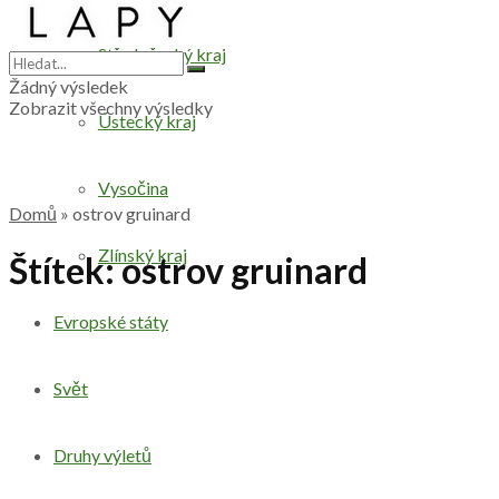
Středočeský kraj
Žádný výsledek
Zobrazit všechny výsledky
Ústecký kraj
Vysočina
Domů
»
ostrov gruinard
Zlínský kraj
Štítek:
ostrov gruinard
Evropské státy
Svět
Druhy výletů