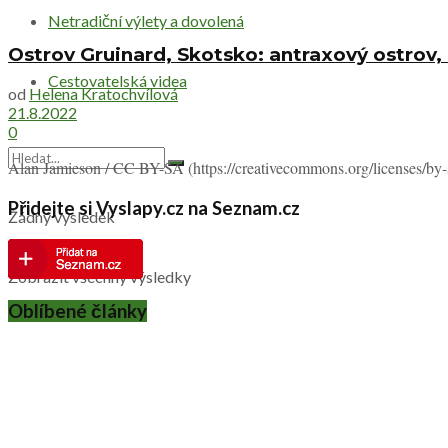
Netradiční výlety a dovolená
Ostrov Gruinard, Skotsko: antraxový ostrov
Cestovatelská videa
od
Helena Kratochvílová
21.8.2022
0
Alan Jamieson / CC BY-SA (https://creativecommons.org/licenses/by-s
Přidejte si Vyslapy.cz na Seznam.cz
Žádný výsledek
Zobrazit všechny výsledky
Oblíbené články