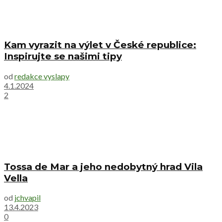
Kam vyrazit na výlet v České republice:
Inspirujte se našimi tipy
od
redakce vyslapy
4.1.2024
2
Tossa de Mar a jeho nedobytný hrad Vila
Vella
od
jchvapil
13.4.2023
0