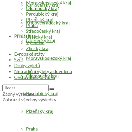
Moravskoslezský kraj
Karlovarský kraj
Olomoucký kraj
Pardubický kraj
Plzeňský kraj
Královéhradecký kraj
Praha
Středočeský kraj
Přihlásit se
Ústecký kraj
Liberecký kraj
Vysočina
Zlínský kraj
Evropské státy
Moravskoslezský kraj
Svět
Druhy výletů
Netradiční výlety a dovolená
Olomoucký kraj
Cestovatelská videa
Pardubický kraj
Žádný výsledek
Zobrazit všechny výsledky
Plzeňský kraj
Praha