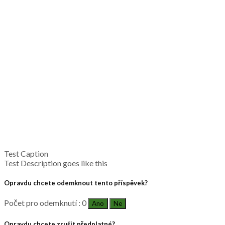
Test Caption
Test Description goes like this
Opravdu chcete odemknout tento příspěvek?
Počet pro odemknutí : 0
Ano
Ne
Opravdu chcete zrušit předplatné?