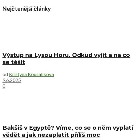
Nejčtenější články
Výstup na Lysou Horu. Odkud vyjít a na co
se těšit
od
Kristyna Kousalikova
9.6.2025
0
Bakšiš v Egyptě? Víme, co se o něm vyplatí
vědět a jak nezaplatit příliš moc