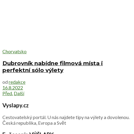
Chorvatsko
Dubrovník nabídne filmová místa i
perfektní sólo výlety
od
redakce
16.8.2022
Před.
Další
Vyslapy.cz
Cestovatelský portál. U nás najdete tipy na výlety a dovolenou.
Česká republika, Evropa a Svět