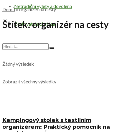
Netradiční výlety a dovolená
Domů
»
organizér na cesty
Štítek:
organizér na cesty
Cestovatelská videa
Žádný výsledek
Zobrazit všechny výsledky
Kempingový stolek s textilním
organizérem: Praktický pomocník na