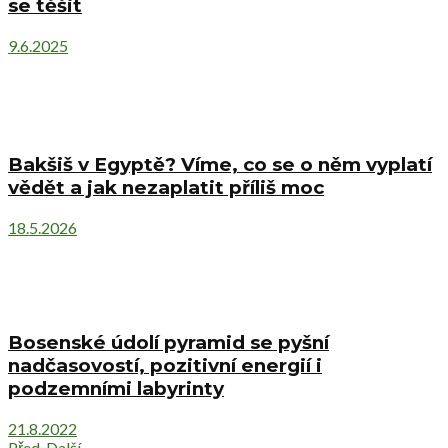
se těšit
9.6.2025
Bakšiš v Egyptě? Víme, co se o něm vyplatí
vědět a jak nezaplatit příliš moc
18.5.2026
Bosenské údolí pyramid se pyšní
nadčasovostí, pozitivní energií i
podzemními labyrinty
21.8.2022
Před.
Další