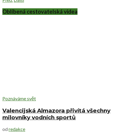
Oblíbená cestovatelská videa
Poznáváme svět
Valencijská Almazora přivítá všechny
milovníky vodních sportů
od
redakce