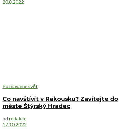
20.8.2022
Poznáváme svět
Co navštívit v Rakousku? Zavítejte do
měste Štýrský Hradec
od
redakce
17.10.2022