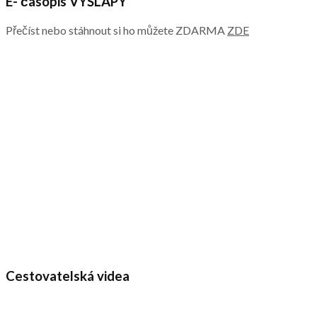
E- časopis VÝŠLAPY
Přečíst nebo stáhnout si ho můžete ZDARMA
ZDE
Cestovatelská videa