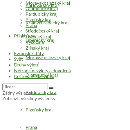
Moravskoslezský kraj
Karlovarský kraj
Olomoucký kraj
Pardubický kraj
Plzeňský kraj
Královéhradecký kraj
Praha
Středočeský kraj
Přihlásit se
Ústecký kraj
Liberecký kraj
Vysočina
Zlínský kraj
Evropské státy
Moravskoslezský kraj
Svět
Druhy výletů
Netradiční výlety a dovolená
Olomoucký kraj
Cestovatelská videa
Pardubický kraj
Žádný výsledek
Zobrazit všechny výsledky
Plzeňský kraj
Praha