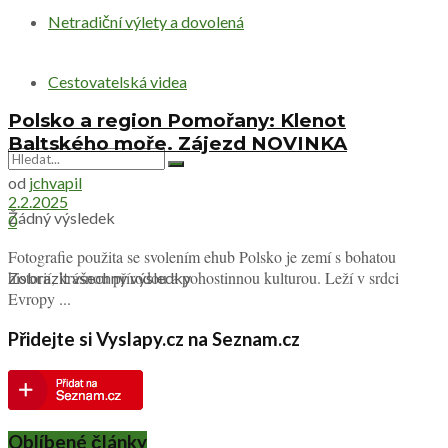
Netradiční výlety a dovolená
Cestovatelská videa
Polsko a region Pomořany: Klenot
Baltského moře. Zájezd NOVINKA
od
jchvapil
2.2.2025
Žádný výsledek
0
Fotografie použita se svolením ehub Polsko je zemí s bohatou
historií, krásnou přírodou a pohostinnou kulturou. Leží v srdci
Zobrazit všechny výsledky
Evropy ...
Přidejte si Vyslapy.cz na Seznam.cz
Oblíbené články