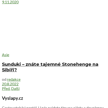
9.11.2020
Asie
Sunduki – znáte tajemné Stonehenge na
Sibiři?
od
redakce
20.8.2022
Před.
Další
Vyslapy.cz
Cestovatelský portál. U nás najdete tipy na výlety a dovolenou.