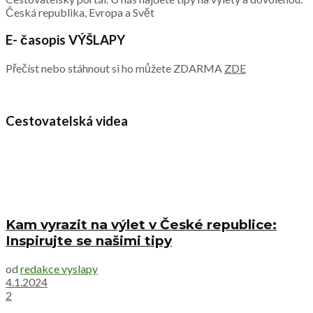
Česká republika, Evropa a Svět
E- časopis VÝŠLAPY
Přečíst nebo stáhnout si ho můžete ZDARMA
ZDE
Cestovatelská videa
Kam vyrazit na výlet v České republice:
Inspirujte se našimi tipy
od
redakce vyslapy
4.1.2024
2