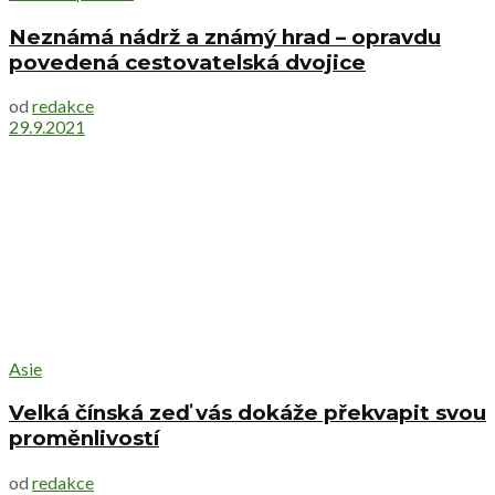
Neznámá nádrž a známý hrad – opravdu
povedená cestovatelská dvojice
od
redakce
29.9.2021
Asie
Velká čínská zeď vás dokáže překvapit svou
proměnlivostí
od
redakce