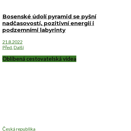
Bosenské údolí pyramid se pyšní
nadčasovostí, pozitivní energií i
podzemními labyrinty
21.8.2022
Před.
Další
Oblíbená cestovatelská videa
Česká republika