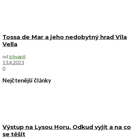
Tossa de Mar a jeho nedobytný hrad Vila
Vella
od
jchvapil
13.4.2023
0
Nejčtenější články
Výstup na Lysou Horu. Odkud vyjít a na co
se těšit