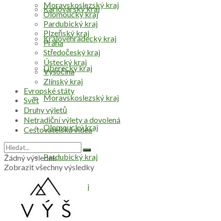
Moravskoslezský kraj
Karlovarský kraj
Olomoucký kraj
Pardubický kraj
Plzeňský kraj
Královéhradecký kraj
Praha
Středočeský kraj
Ústecký kraj
Liberecký kraj
Vysočina
Zlínský kraj
Evropské státy
Moravskoslezský kraj
Svět
Druhy výletů
Netradiční výlety a dovolená
Olomoucký kraj
Cestovatelská videa
Pardubický kraj
Žádný výsledek
Zobrazit všechny výsledky
Plzeňský kraj
Praha