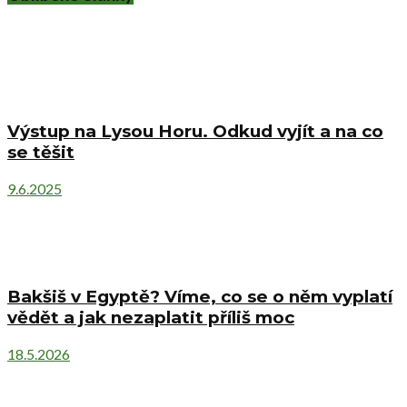
Výstup na Lysou Horu. Odkud vyjít a na co
se těšit
9.6.2025
Bakšiš v Egyptě? Víme, co se o něm vyplatí
vědět a jak nezaplatit příliš moc
18.5.2026