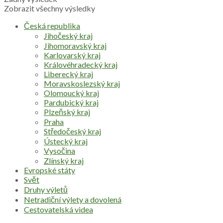
Zobrazit všechny výsledky
Česká republika
Jihočeský kraj
Jihomoravský kraj
Karlovarský kraj
Královéhradecký kraj
Liberecký kraj
Moravskoslezský kraj
Olomoucký kraj
Pardubický kraj
Plzeňský kraj
Praha
Středočeský kraj
Ústecký kraj
Vysočina
Zlínský kraj
Evropské státy
Svět
Druhy výletů
Netradiční výlety a dovolená
Cestovatelská videa