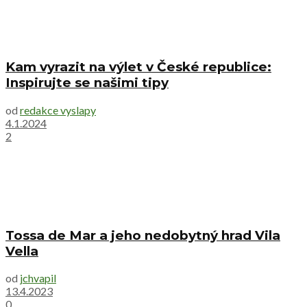
Kam vyrazit na výlet v České republice:
Inspirujte se našimi tipy
od
redakce vyslapy
4.1.2024
2
Tossa de Mar a jeho nedobytný hrad Vila
Vella
od
jchvapil
13.4.2023
0