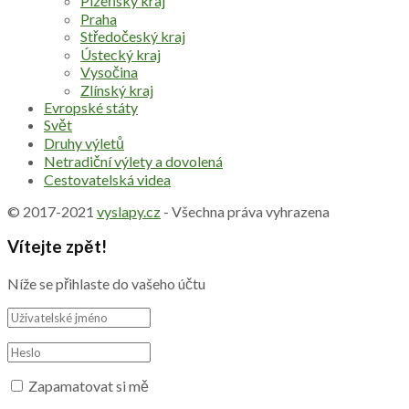
Plzeňský kraj
Praha
Středočeský kraj
Ústecký kraj
Vysočina
Zlínský kraj
Evropské státy
Svět
Druhy výletů
Netradiční výlety a dovolená
Cestovatelská videa
© 2017-2021
vyslapy.cz
- Všechna práva vyhrazena
Vítejte zpět!
Níže se přihlaste do vašeho účtu
Zapamatovat si mě