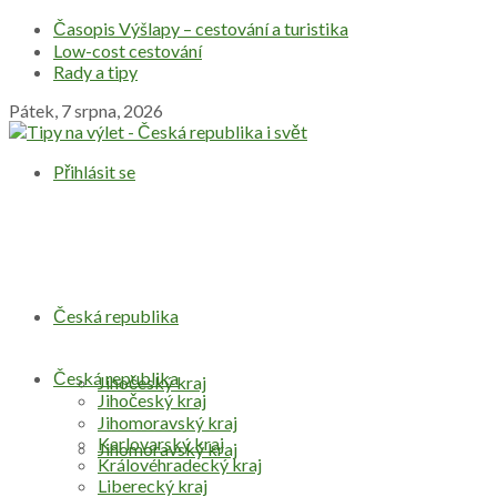
Časopis Výšlapy – cestování a turistika
Low-cost cestování
Rady a tipy
Pátek, 7 srpna, 2026
Přihlásit se
Česká republika
Česká republika
Jihočeský kraj
Jihočeský kraj
Jihomoravský kraj
Karlovarský kraj
Jihomoravský kraj
Královéhradecký kraj
Liberecký kraj