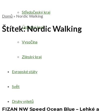
Středočeský kraj
Domů
»
Nordic Walking
Štítek:
Nordic Walking
Ústecký kraj
Vysočina
Zlínský kraj
Evropské státy
Svět
Druhy výletů
FIZAN NW Speed Ocean Blue – Lehké a