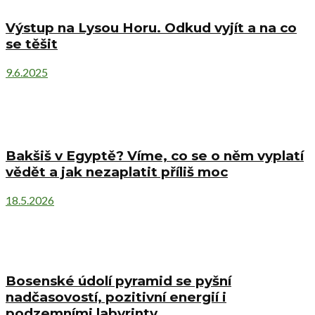
Výstup na Lysou Horu. Odkud vyjít a na co
se těšit
9.6.2025
Bakšiš v Egyptě? Víme, co se o něm vyplatí
vědět a jak nezaplatit příliš moc
18.5.2026
Bosenské údolí pyramid se pyšní
nadčasovostí, pozitivní energií i
podzemními labyrinty