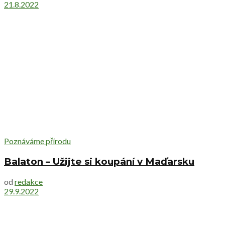
21.8.2022
Poznáváme přírodu
Balaton – Užijte si koupání v Maďarsku
od
redakce
29.9.2022