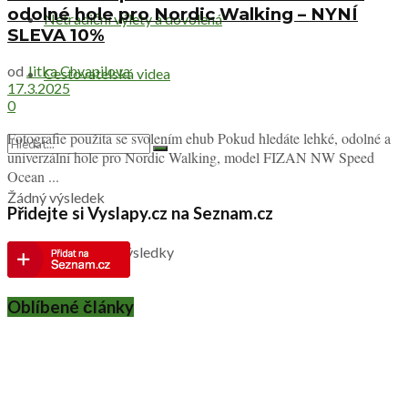
odolné hole pro Nordic Walking – NYNÍ
Netradiční výlety a dovolená
SLEVA 10%
od
Jitka Chvapilova
Cestovatelská videa
17.3.2025
0
Fotografie použita se svolením ehub Pokud hledáte lehké, odolné a
univerzální hole pro Nordic Walking, model FIZAN NW Speed
Ocean ...
Žádný výsledek
Přidejte si Vyslapy.cz na Seznam.cz
Zobrazit všechny výsledky
Oblíbené články