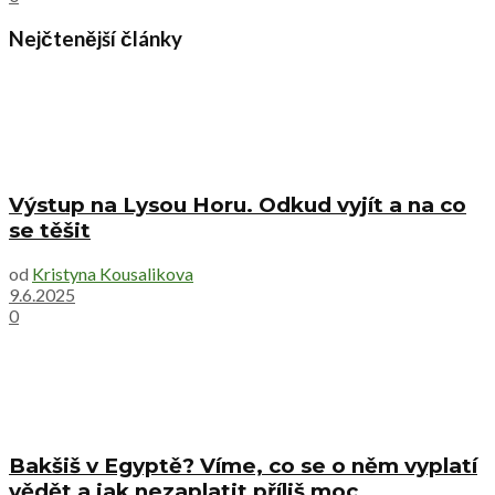
Nejčtenější články
Výstup na Lysou Horu. Odkud vyjít a na co
se těšit
od
Kristyna Kousalikova
9.6.2025
0
Bakšiš v Egyptě? Víme, co se o něm vyplatí
vědět a jak nezaplatit příliš moc