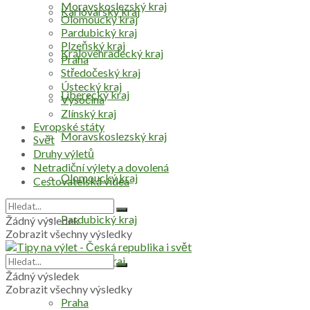
Moravskoslezský kraj
Karlovarský kraj
Olomoucký kraj
Pardubický kraj
Plzeňský kraj
Královéhradecký kraj
Praha
Středočeský kraj
Ústecký kraj
Liberecký kraj
Vysočina
Zlínský kraj
Evropské státy
Moravskoslezský kraj
Svět
Druhy výletů
Netradiční výlety a dovolená
Olomoucký kraj
Cestovatelská videa
Pardubický kraj
Žádný výsledek
Zobrazit všechny výsledky
Plzeňský kraj
Žádný výsledek
Zobrazit všechny výsledky
Praha