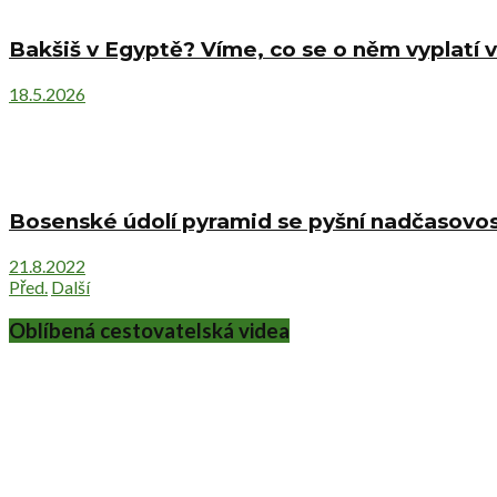
Bakšiš v Egyptě? Víme, co se o něm vyplatí v
18.5.2026
Bosenské údolí pyramid se pyšní nadčasovost
21.8.2022
Před.
Další
Oblíbená cestovatelská videa