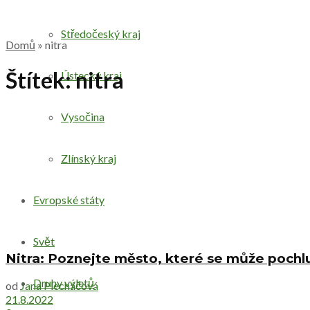
Středočeský kraj
Domů
»
nitra
Štítek:
nitra
Ústecký kraj
Vysočina
Zlínský kraj
Evropské státy
Svět
Nitra: Poznejte město, které se může poch
Druhy výletů
od
Jana Plecháčová
21.8.2022