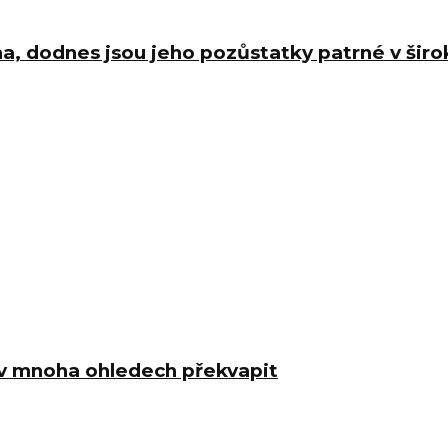
a, dodnes jsou jeho pozůstatky patrné v šir
e v mnoha ohledech překvapit