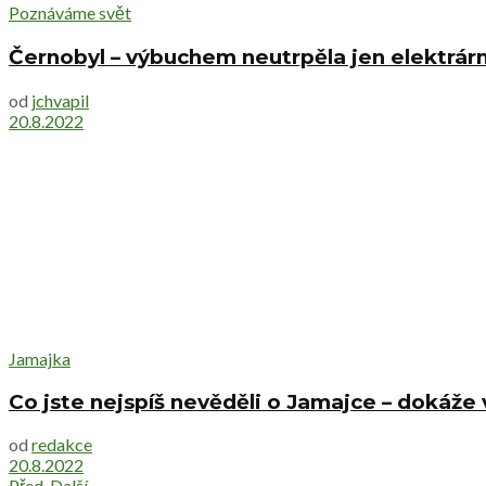
Poznáváme svět
Černobyl – výbuchem neutrpěla jen elektrárn
od
jchvapil
20.8.2022
Jamajka
Co jste nejspíš nevěděli o Jamajce – dokáž
od
redakce
20.8.2022
Před.
Další