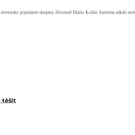
k slovenské populární skupiny Desmod Mário Kollár, kterému nikdo neře
 těšit