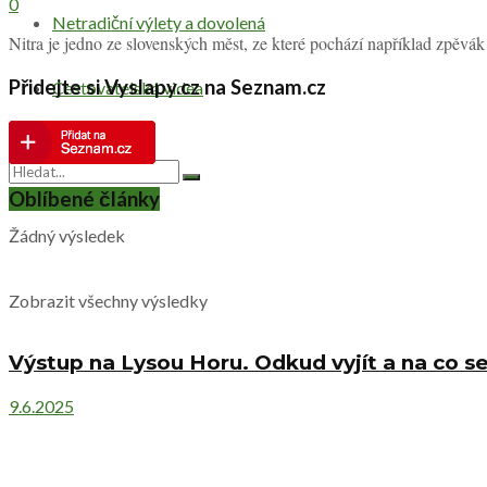
0
Netradiční výlety a dovolená
Nitra je jedno ze slovenských měst, ze které pochází například zpěvá
Přidejte si Vyslapy.cz na Seznam.cz
Cestovatelská videa
Oblíbené články
Žádný výsledek
Zobrazit všechny výsledky
Výstup na Lysou Horu. Odkud vyjít a na co se
9.6.2025