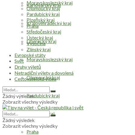
Moravskoslezský kraj
Karlovarský kraj
Olomoucký kraj
Pardubický kraj
Plzeňský kraj
Královéhradecký kraj
Praha
Středočeský kraj
Ústecký kraj
Liberecký kraj
Vysočina
Zlínský kraj
Evropské státy
Moravskoslezský kraj
Svět
Druhy výletů
Netradiční výlety a dovolená
Olomoucký kraj
Cestovatelská videa
Pardubický kraj
Žádný výsledek
Zobrazit všechny výsledky
Plzeňský kraj
Žádný výsledek
Zobrazit všechny výsledky
Praha