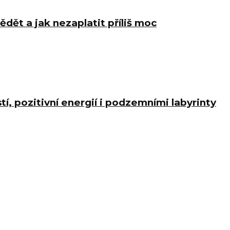
ědět a jak nezaplatit příliš moc
í, pozitivní energií i podzemními labyrinty