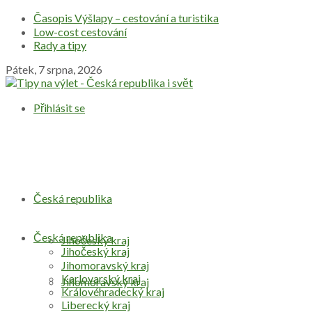
Časopis Výšlapy – cestování a turistika
Low-cost cestování
Rady a tipy
Pátek, 7 srpna, 2026
Přihlásit se
Česká republika
Česká republika
Jihočeský kraj
Jihočeský kraj
Jihomoravský kraj
Karlovarský kraj
Jihomoravský kraj
Královéhradecký kraj
Liberecký kraj