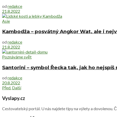
od
redakce
21.8.2022
Asie
Kambodža – posvátný Angkor Wat, ale i nejv
od
redakce
21.8.2022
Poznáváme svět
Santorini – symbol Řecka tak, jak ho nejspíš
od
redakce
20.8.2022
Před.
Další
Vyslapy.cz
Cestovatelský portál. U nás najdete tipy na výlety a dovolenou. 