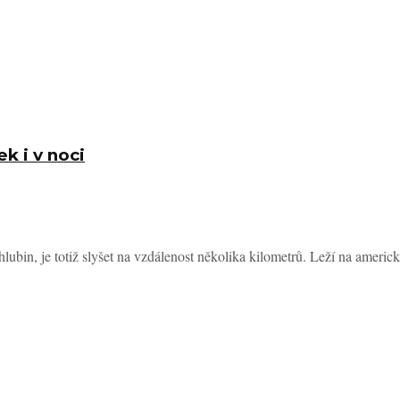
k i v noci
lubin, je totiž slyšet na vzdálenost několika kilometrů. Leží na americk