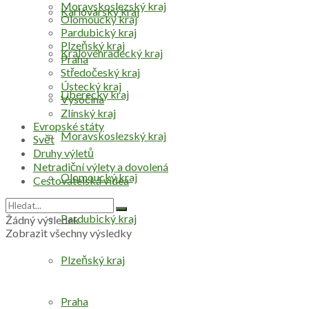
Moravskoslezský kraj
Karlovarský kraj
Olomoucký kraj
Pardubický kraj
Plzeňský kraj
Královéhradecký kraj
Praha
Středočeský kraj
Ústecký kraj
Liberecký kraj
Vysočina
Zlínský kraj
Evropské státy
Moravskoslezský kraj
Svět
Druhy výletů
Netradiční výlety a dovolená
Olomoucký kraj
Cestovatelská videa
Pardubický kraj
Žádný výsledek
Zobrazit všechny výsledky
Plzeňský kraj
Praha