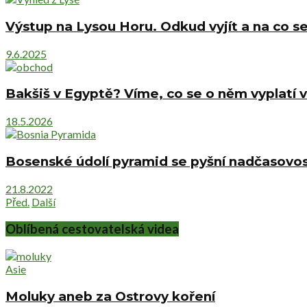
Výstup na Lysou Horu. Odkud vyjít a na co se
9.6.2025
Bakšiš v Egyptě? Víme, co se o něm vyplatí v
18.5.2026
Bosenské údolí pyramid se pyšní nadčasovost
21.8.2022
Před.
Další
Oblíbená cestovatelská videa
Asie
Moluky aneb za Ostrovy koření