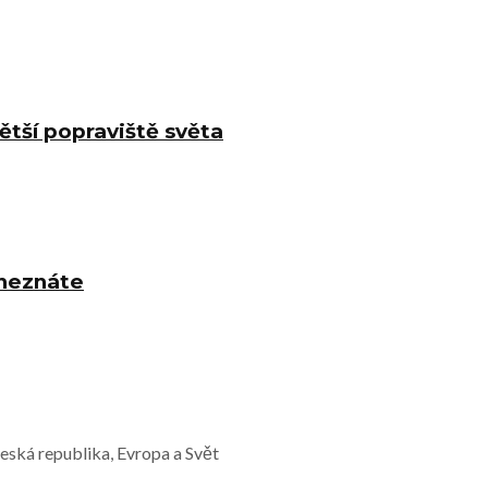
ětší popraviště světa
 neznáte
Česká republika, Evropa a Svět