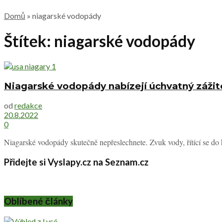
Domů
»
niagarské vodopády
Štítek:
niagarské vodopády
Niagarské vodopády nabízejí úchvatný zážite
od
redakce
20.8.2022
0
Niagarské vodopády skutečně nepřeslechnete. Zvuk vody, řítící se do h
Přidejte si Vyslapy.cz na Seznam.cz
Oblíbené články