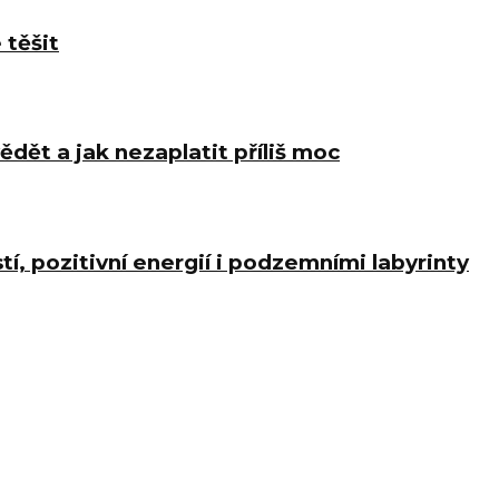
 těšit
ědět a jak nezaplatit příliš moc
í, pozitivní energií i podzemními labyrinty