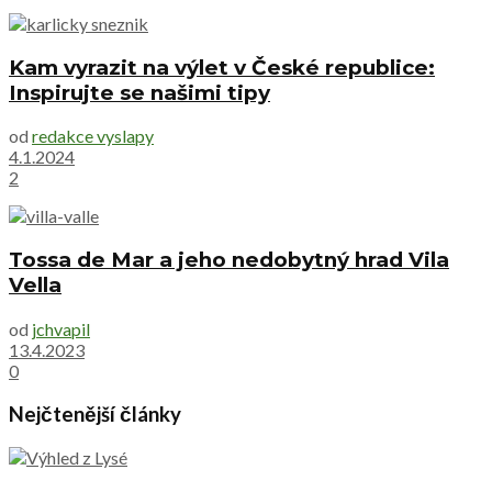
Kam vyrazit na výlet v České republice:
Inspirujte se našimi tipy
od
redakce vyslapy
4.1.2024
2
Tossa de Mar a jeho nedobytný hrad Vila
Vella
od
jchvapil
13.4.2023
0
Nejčtenější články