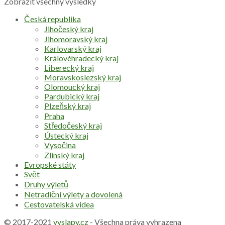
Zobrazit všechny výsledky
Česká republika
Jihočeský kraj
Jihomoravský kraj
Karlovarský kraj
Královéhradecký kraj
Liberecký kraj
Moravskoslezský kraj
Olomoucký kraj
Pardubický kraj
Plzeňský kraj
Praha
Středočeský kraj
Ústecký kraj
Vysočina
Zlínský kraj
Evropské státy
Svět
Druhy výletů
Netradiční výlety a dovolená
Cestovatelská videa
© 2017-2021
vyslapy.cz
- Všechna práva vyhrazena