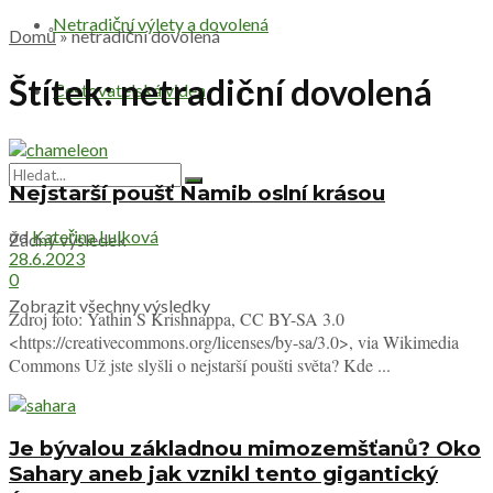
Netradiční výlety a dovolená
Domů
»
netradiční dovolená
Štítek:
netradiční dovolená
Cestovatelská videa
Nejstarší poušť Namib oslní krásou
od
Kateřina Lulková
Žádný výsledek
28.6.2023
0
Zobrazit všechny výsledky
Zdroj foto: Yathin S Krishnappa, CC BY-SA 3.0
<https://creativecommons.org/licenses/by-sa/3.0>, via Wikimedia
Commons Už jste slyšli o nejstarší poušti světa? Kde ...
Je bývalou základnou mimozemšťanů? Oko
Sahary aneb jak vznikl tento gigantický