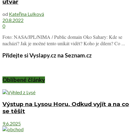
útvar
od
Kateřina Lulková
20.8.2022
0
Foto: NASA/JPL/NIMA / Public domain Oko Sahary: Kde se
nachází? Jak je možné tento unikát vidět? Koho je dílem? Co ...
Přidejte si Vyslapy.cz na Seznam.cz
Oblíbené články
Výstup na Lysou Horu. Odkud vyjít a na co
se těšit
9.6.2025