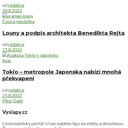
od
redakce
20.8.2022
Česká republika
Louny a podpis architekta Benedikta Rejta
od
redakce
21.8.2022
Asie
Tokio – metropole Japonska nabízí mnohá
překvapení
od
redakce
21.8.2022
Před.
Další
Vyslapy.cz
Cestovatelský portál. U nás najdete tipy na výlety a dovolenou.