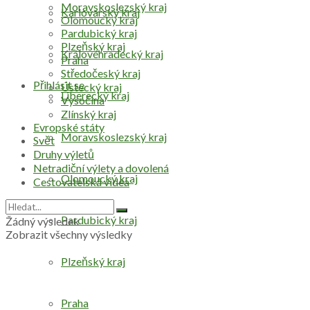
Moravskoslezský kraj
Karlovarský kraj
Olomoucký kraj
Pardubický kraj
Plzeňský kraj
Královéhradecký kraj
Praha
Středočeský kraj
Přihlásit se
Ústecký kraj
Liberecký kraj
Vysočina
Zlínský kraj
Evropské státy
Moravskoslezský kraj
Svět
Druhy výletů
Netradiční výlety a dovolená
Olomoucký kraj
Cestovatelská videa
Pardubický kraj
Žádný výsledek
Zobrazit všechny výsledky
Plzeňský kraj
Praha