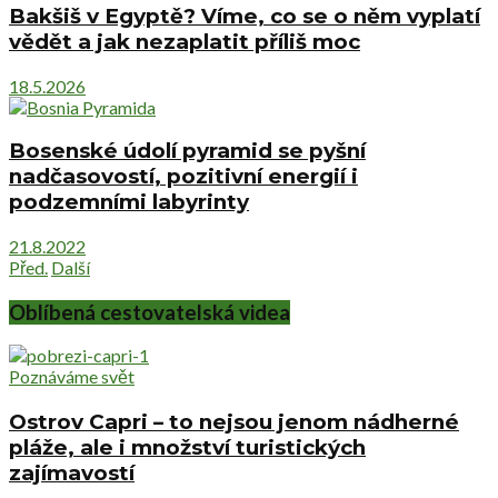
Bakšiš v Egyptě? Víme, co se o něm vyplatí
vědět a jak nezaplatit příliš moc
18.5.2026
Bosenské údolí pyramid se pyšní
nadčasovostí, pozitivní energií i
podzemními labyrinty
21.8.2022
Před.
Další
Oblíbená cestovatelská videa
Poznáváme svět
Ostrov Capri – to nejsou jenom nádherné
pláže, ale i množství turistických
zajímavostí