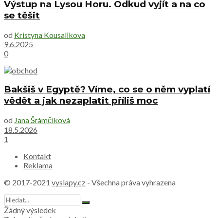
Výstup na Lysou Horu. Odkud vyjít a na co
se těšit
od
Kristyna Kousalikova
9.6.2025
0
Bakšiš v Egyptě? Víme, co se o něm vyplatí
vědět a jak nezaplatit příliš moc
od
Jana Šrámčíková
18.5.2026
1
Kontakt
Reklama
© 2017-2021
vyslapy.cz
- Všechna práva vyhrazena
Žádný výsledek