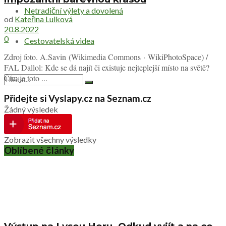
Netradiční výlety a dovolená
od
Kateřina Lulková
20.8.2022
0
Cestovatelská videa
Zdroj foto. A.Savin (Wikimedia Commons · WikiPhotoSpace) /
FAL Dallol: Kde se dá najít či existuje nejteplejší místo na světě?
Čím je toto ...
Přidejte si Vyslapy.cz na Seznam.cz
Žádný výsledek
Zobrazit všechny výsledky
Oblíbené články