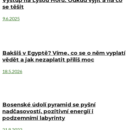
Výstup na Lysou Horu. Odkud vyjít a na co
se těšit
9.6.2025
Bakšiš v Egyptě? Víme, co se o něm vyplatí
vědět a jak nezaplatit příliš moc
18.5.2026
Bosenské údolí pyramid se pyšní
nadčasovostí, pozitivní energií i
podzemními labyrinty
21.8.2022