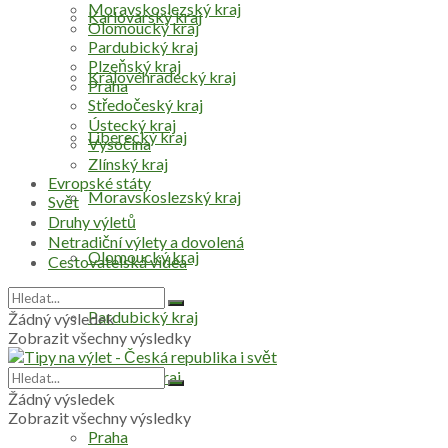
Moravskoslezský kraj
Karlovarský kraj
Olomoucký kraj
Pardubický kraj
Plzeňský kraj
Královéhradecký kraj
Praha
Středočeský kraj
Ústecký kraj
Liberecký kraj
Vysočina
Zlínský kraj
Evropské státy
Moravskoslezský kraj
Svět
Druhy výletů
Netradiční výlety a dovolená
Olomoucký kraj
Cestovatelská videa
Pardubický kraj
Žádný výsledek
Zobrazit všechny výsledky
Plzeňský kraj
Žádný výsledek
Zobrazit všechny výsledky
Praha