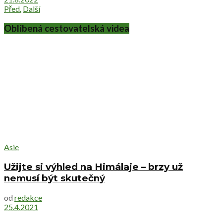
Před.
Další
Oblíbená cestovatelská videa
Asie
Užijte si výhled na Himálaje – brzy už
nemusí být skutečný
od
redakce
25.4.2021