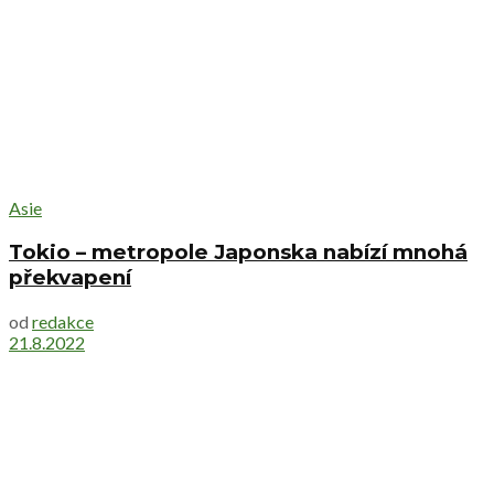
Asie
Tokio – metropole Japonska nabízí mnohá
překvapení
od
redakce
21.8.2022