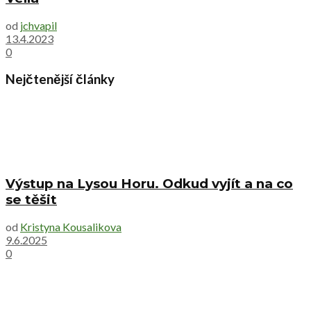
od
jchvapil
13.4.2023
0
Nejčtenější články
Výstup na Lysou Horu. Odkud vyjít a na co
se těšit
od
Kristyna Kousalikova
9.6.2025
0