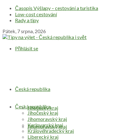
Časopis Výšlapy – cestování a turistika
Low-cost cestování
Rady a tipy
Pátek, 7 srpna, 2026
Přihlásit se
Česká republika
Česká republika
Jihočeský kraj
Jihočeský kraj
Jihomoravský kraj
Karlovarský kraj
Jihomoravský kraj
Královéhradecký kraj
Liberecký kraj