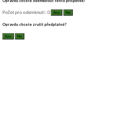
Opravdu chcete odemknout tento příspěvek?
Počet pro odemknutí : 0
Ano
Ne
Opravdu chcete zrušit předplatné?
Ano
Ne