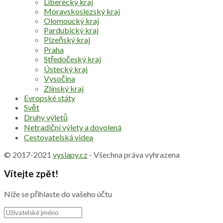
Liberecký kraj
Moravskoslezský kraj
Olomoucký kraj
Pardubický kraj
Plzeňský kraj
Praha
Středočeský kraj
Ústecký kraj
Vysočina
Zlínský kraj
Evropské státy
Svět
Druhy výletů
Netradiční výlety a dovolená
Cestovatelská videa
© 2017-2021
vyslapy.cz
- Všechna práva vyhrazena
Vítejte zpět!
Níže se přihlaste do vašeho účtu