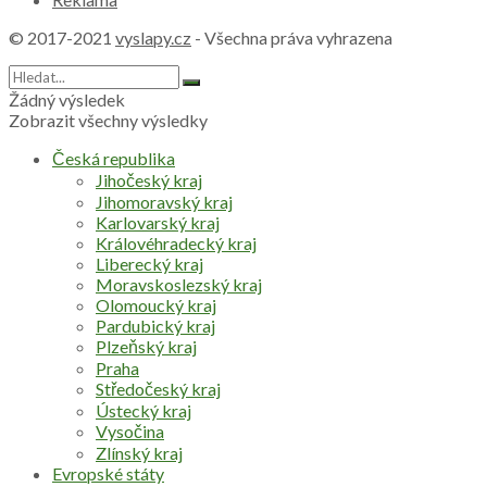
© 2017-2021
vyslapy.cz
- Všechna práva vyhrazena
Žádný výsledek
Zobrazit všechny výsledky
Česká republika
Jihočeský kraj
Jihomoravský kraj
Karlovarský kraj
Královéhradecký kraj
Liberecký kraj
Moravskoslezský kraj
Olomoucký kraj
Pardubický kraj
Plzeňský kraj
Praha
Středočeský kraj
Ústecký kraj
Vysočina
Zlínský kraj
Evropské státy