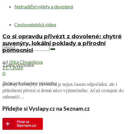
Netradiční výlety a dovolená
Cestovatelská videa
Co si opravdu přivézt z dovolené: chytré
suvenýry, lokální poklady a přírodní
pomocníci
od
Jitka Chvapilova
Žádný výsledek
21.7.2026
0
Zobrazit všechny výsledky
pixabay Suvenýry: Dovolená je nejen časem odpočinku, ale i
příležitostí přivézt si domů něco výjimečného. Ať už cestujete do
zahraničí ...
Přidejte si Vyslapy.cz na Seznam.cz