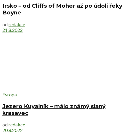
Irsko – od Cliffs of Moher až po údolí řeky
Boyne
od
redakce
21.8.2022
Evropa
Jezero Kuyalnik – málo známý slaný
krasavec
od
redakce
20.8.2022