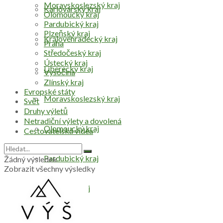
Moravskoslezský kraj
Karlovarský kraj
Olomoucký kraj
Pardubický kraj
Plzeňský kraj
Královéhradecký kraj
Praha
Středočeský kraj
Ústecký kraj
Liberecký kraj
Vysočina
Zlínský kraj
Evropské státy
Moravskoslezský kraj
Svět
Druhy výletů
Netradiční výlety a dovolená
Olomoucký kraj
Cestovatelská videa
Pardubický kraj
Žádný výsledek
Zobrazit všechny výsledky
Plzeňský kraj
Praha