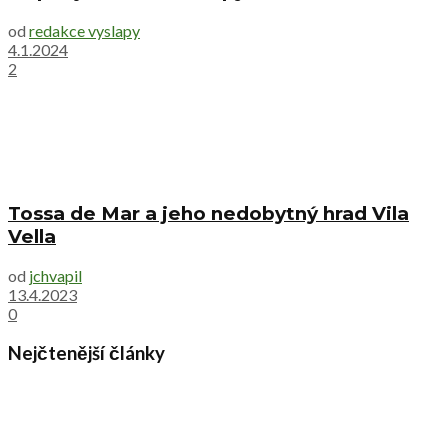
od
redakce vyslapy
4.1.2024
2
Tossa de Mar a jeho nedobytný hrad Vila
Vella
od
jchvapil
13.4.2023
0
Nejčtenější články