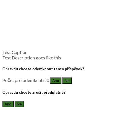
Test Caption
Test Description goes like this
Opravdu chcete odemknout tento příspěvek?
Počet pro odemknutí : 0
Ano
Ne
Opravdu chcete zrušit předplatné?
Ano
Ne