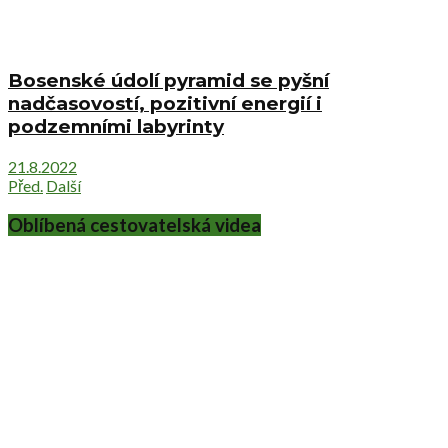
Bosenské údolí pyramid se pyšní
nadčasovostí, pozitivní energií i
podzemními labyrinty
21.8.2022
Před.
Další
Oblíbená cestovatelská videa