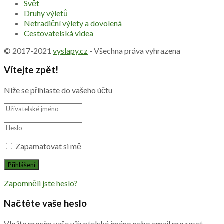
Svět
Druhy výletů
Netradiční výlety a dovolená
Cestovatelská videa
© 2017-2021
vyslapy.cz
- Všechna práva vyhrazena
Vítejte zpět!
Níže se přihlaste do vašeho účtu
Zapamatovat si mě
Zapomněli jste heslo?
Načtěte vaše heslo
Vložte prosím vaše uživatelské jméno nebo email pro reset