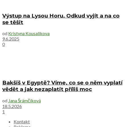
Výstup na Lysou Horu. Odkud vyjít a na co
se těšit
od
Kristyna Kousalikova
9.6.2025
0
Bakšiš v Egyptě? Víme, co se o něm vyplatí
vědět a jak nezaplatit příliš moc
od
Jana Šrámčíková
18.5.2026
1
Kontakt
Reklama