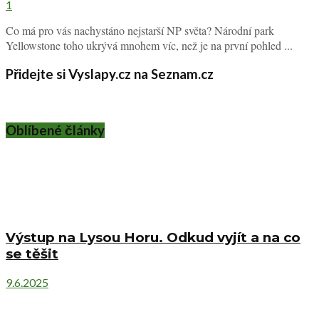
1
Co má pro vás nachystáno nejstarší NP světa? Národní park
Yellowstone toho ukrývá mnohem víc, než je na první pohled ...
Přidejte si Vyslapy.cz na Seznam.cz
Oblíbené články
Výstup na Lysou Horu. Odkud vyjít a na co
se těšit
9.6.2025