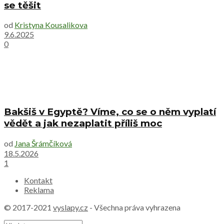
se těšit
od
Kristyna Kousalikova
9.6.2025
0
Bakšiš v Egyptě? Víme, co se o něm vyplatí
vědět a jak nezaplatit příliš moc
od
Jana Šrámčíková
18.5.2026
1
Kontakt
Reklama
© 2017-2021
vyslapy.cz
- Všechna práva vyhrazena