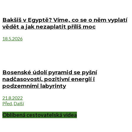
Bakšiš v Egyptě? Víme, co se o něm vyplatí
vědět a jak nezaplatit příliš moc
18.5.2026
Bosenské údolí pyramid se pyšní
nadčasovostí, pozitivní energií i
podzemními labyrinty
21.8.2022
Před.
Další
Oblíbená cestovatelská videa