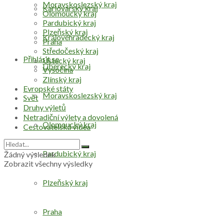
Moravskoslezský kraj
Karlovarský kraj
Olomoucký kraj
Pardubický kraj
Plzeňský kraj
Královéhradecký kraj
Praha
Středočeský kraj
Přihlásit se
Ústecký kraj
Liberecký kraj
Vysočina
Zlínský kraj
Evropské státy
Moravskoslezský kraj
Svět
Druhy výletů
Netradiční výlety a dovolená
Olomoucký kraj
Cestovatelská videa
Pardubický kraj
Žádný výsledek
Zobrazit všechny výsledky
Plzeňský kraj
Praha