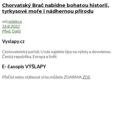
Chorvatský Brač nabídne bohatou historii,
tyrkysové moře i nádhernou přírodu
od
redakce
16.8.2022
Před.
Další
Vyslapy.cz
Cestovatelský portál. U nás najdete tipy na výlety a dovolenou.
Česká republika, Evropa a Svět
E- časopis VÝŠLAPY
Přečíst nebo stáhnout si ho můžete ZDARMA
ZDE