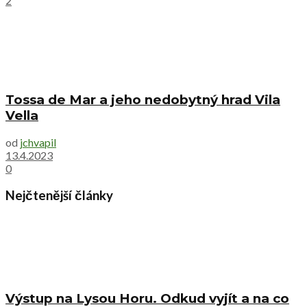
2
Tossa de Mar a jeho nedobytný hrad Vila
Vella
od
jchvapil
13.4.2023
0
Nejčtenější články
Výstup na Lysou Horu. Odkud vyjít a na co