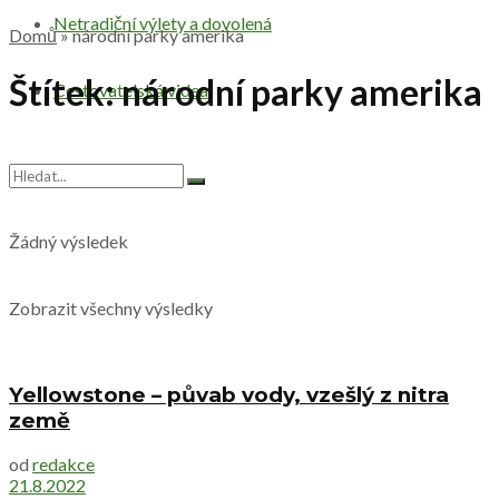
Netradiční výlety a dovolená
Domů
»
národní parky amerika
Štítek:
národní parky amerika
Cestovatelská videa
Žádný výsledek
Zobrazit všechny výsledky
Yellowstone – půvab vody, vzešlý z nitra
země
od
redakce
21.8.2022