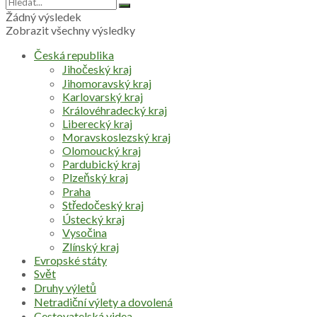
Žádný výsledek
Zobrazit všechny výsledky
Česká republika
Jihočeský kraj
Jihomoravský kraj
Karlovarský kraj
Královéhradecký kraj
Liberecký kraj
Moravskoslezský kraj
Olomoucký kraj
Pardubický kraj
Plzeňský kraj
Praha
Středočeský kraj
Ústecký kraj
Vysočina
Zlínský kraj
Evropské státy
Svět
Druhy výletů
Netradiční výlety a dovolená
Cestovatelská videa