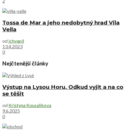
2
Tossa de Mar a jeho nedobytný hrad Vila
Vella
od
jchvapil
13.4.2023
0
Nejčtenější články
Výstup na Lysou Horu. Odkud vyjít a na co
se těšit
od
Kristyna Kousalikova
9.6.2025
0