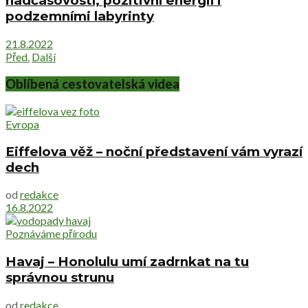
nadčasovostí, pozitivní energií i
podzemními labyrinty
21.8.2022
Před.
Další
Oblíbená cestovatelská videa
Evropa
Eiffelova věž – noční představení vám vyrazí
dech
od
redakce
16.8.2022
Poznáváme přírodu
Havaj – Honolulu umí zadrnkat na tu
správnou strunu
od
redakce