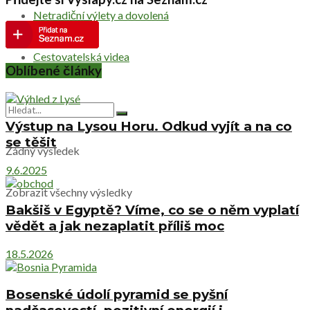
Netradiční výlety a dovolená
Cestovatelská videa
Oblíbené články
Výstup na Lysou Horu. Odkud vyjít a na co
se těšit
Žádný výsledek
9.6.2025
Zobrazit všechny výsledky
Bakšiš v Egyptě? Víme, co se o něm vyplatí
vědět a jak nezaplatit příliš moc
18.5.2026
Bosenské údolí pyramid se pyšní