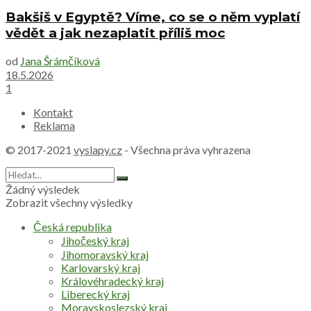
Bakšiš v Egyptě? Víme, co se o něm vyplatí
vědět a jak nezaplatit příliš moc
od
Jana Šrámčíková
18.5.2026
1
Kontakt
Reklama
© 2017-2021
vyslapy.cz
- Všechna práva vyhrazena
Žádný výsledek
Zobrazit všechny výsledky
Česká republika
Jihočeský kraj
Jihomoravský kraj
Karlovarský kraj
Královéhradecký kraj
Liberecký kraj
Moravskoslezský kraj