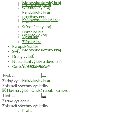
Moravskoslezský kraj
Karlovarský kraj
Olomoucký kraj
Pardubický kraj
Plzeňský kraj
Královéhradecký kraj
Praha
Středočeský kraj
Ústecký kraj
Liberecký kraj
Vysočina
Zlínský kraj
Evropské státy
Moravskoslezský kraj
Svět
Druhy výletů
Netradiční výlety a dovolená
Olomoucký kraj
Cestovatelská videa
Pardubický kraj
Žádný výsledek
Zobrazit všechny výsledky
Plzeňský kraj
Žádný výsledek
Zobrazit všechny výsledky
Praha