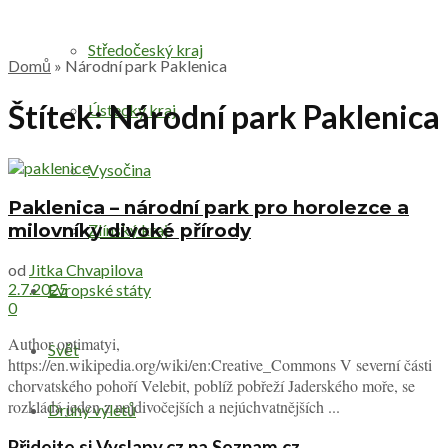
Středočeský kraj
Domů
»
Národní park Paklenica
Štítek:
Národní park Paklenica
Ústecký kraj
Vysočina
Paklenica – národní park pro horolezce a
milovníky divoké přírody
Zlínský kraj
od
Jitka Chvapilova
2.7.2025
Evropské státy
0
Author optimatyi,
Svět
https://en.wikipedia.org/wiki/en:Creative_Commons V severní části
chorvatského pohoří Velebit, poblíž pobřeží Jaderského moře, se
rozkládá jeden z nejdivočejších a nejúchvatnějších ...
Druhy výletů
Přidejte si Vyslapy.cz na Seznam.cz