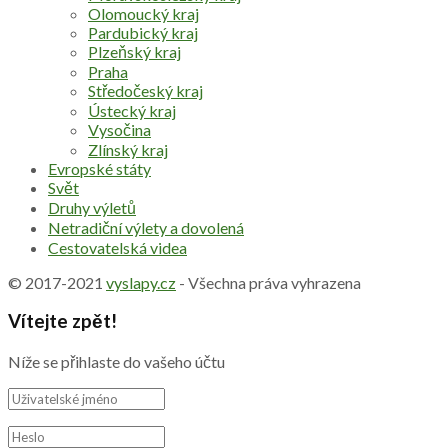
Olomoucký kraj
Pardubický kraj
Plzeňský kraj
Praha
Středočeský kraj
Ústecký kraj
Vysočina
Zlínský kraj
Evropské státy
Svět
Druhy výletů
Netradiční výlety a dovolená
Cestovatelská videa
© 2017-2021
vyslapy.cz
- Všechna práva vyhrazena
Vítejte zpět!
Níže se přihlaste do vašeho účtu