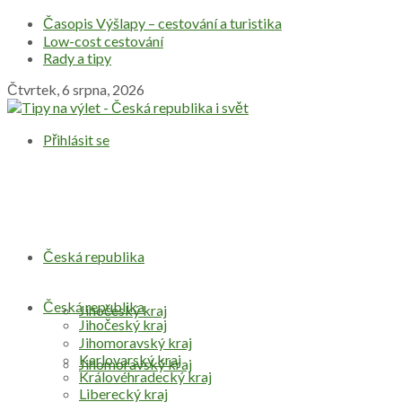
Časopis Výšlapy – cestování a turistika
Low-cost cestování
Rady a tipy
Čtvrtek, 6 srpna, 2026
Přihlásit se
Česká republika
Česká republika
Jihočeský kraj
Jihočeský kraj
Jihomoravský kraj
Karlovarský kraj
Jihomoravský kraj
Královéhradecký kraj
Liberecký kraj