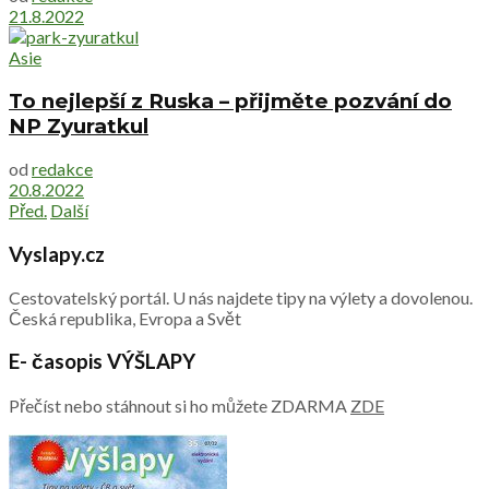
21.8.2022
Asie
To nejlepší z Ruska – přijměte pozvání do
NP Zyuratkul
od
redakce
20.8.2022
Před.
Další
Vyslapy.cz
Cestovatelský portál. U nás najdete tipy na výlety a dovolenou.
Česká republika, Evropa a Svět
E- časopis VÝŠLAPY
Přečíst nebo stáhnout si ho můžete ZDARMA
ZDE