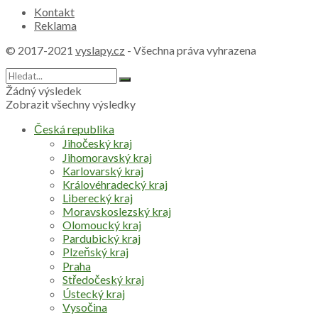
Kontakt
Reklama
© 2017-2021
vyslapy.cz
- Všechna práva vyhrazena
Žádný výsledek
Zobrazit všechny výsledky
Česká republika
Jihočeský kraj
Jihomoravský kraj
Karlovarský kraj
Královéhradecký kraj
Liberecký kraj
Moravskoslezský kraj
Olomoucký kraj
Pardubický kraj
Plzeňský kraj
Praha
Středočeský kraj
Ústecký kraj
Vysočina