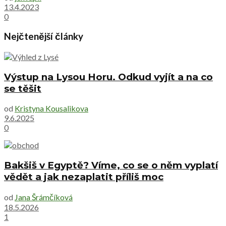
13.4.2023
0
Nejčtenější články
Výstup na Lysou Horu. Odkud vyjít a na co
se těšit
od
Kristyna Kousalikova
9.6.2025
0
Bakšiš v Egyptě? Víme, co se o něm vyplatí
vědět a jak nezaplatit příliš moc
od
Jana Šrámčíková
18.5.2026
1