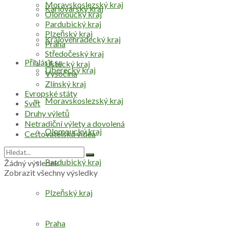
Moravskoslezský kraj
Karlovarský kraj
Olomoucký kraj
Pardubický kraj
Plzeňský kraj
Královéhradecký kraj
Praha
Středočeský kraj
Přihlásit se
Ústecký kraj
Liberecký kraj
Vysočina
Zlínský kraj
Evropské státy
Moravskoslezský kraj
Svět
Druhy výletů
Netradiční výlety a dovolená
Olomoucký kraj
Cestovatelská videa
Pardubický kraj
Žádný výsledek
Zobrazit všechny výsledky
Plzeňský kraj
Praha