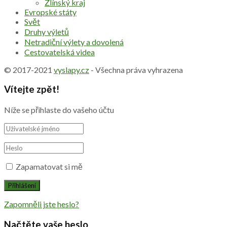
Zlínský kraj
Evropské státy
Svět
Druhy výletů
Netradiční výlety a dovolená
Cestovatelská videa
© 2017-2021
vyslapy.cz
- Všechna práva vyhrazena
Vítejte zpět!
Níže se přihlaste do vašeho účtu
Zapamatovat si mě
Zapomněli jste heslo?
Načtěte vaše heslo