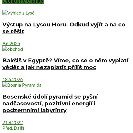
Oblíbené články
Výstup na Lysou Horu. Odkud vyjít a na co
se těšit
9.6.2025
Bakšiš v Egyptě? Víme, co se o něm vyplatí
vědět a jak nezaplatit příliš moc
18.5.2026
Bosenské údolí pyramid se pyšní
nadčasovostí, pozitivní energií i
podzemními labyrinty
21.8.2022
Před.
Další