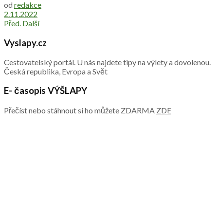
od
redakce
2.11.2022
Před.
Další
Vyslapy.cz
Cestovatelský portál. U nás najdete tipy na výlety a dovolenou.
Česká republika, Evropa a Svět
E- časopis VÝŠLAPY
Přečíst nebo stáhnout si ho můžete ZDARMA
ZDE