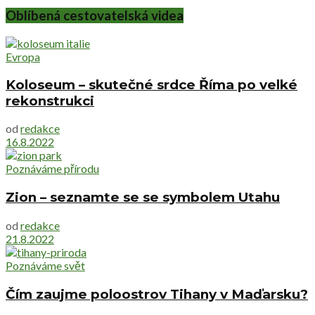
Oblíbená cestovatelská videa
Evropa
Koloseum – skutečné srdce Říma po velké
rekonstrukci
od
redakce
16.8.2022
Poznáváme přírodu
Zion – seznamte se se symbolem Utahu
od
redakce
21.8.2022
Poznáváme svět
Čím zaujme poloostrov Tihany v Maďarsku?