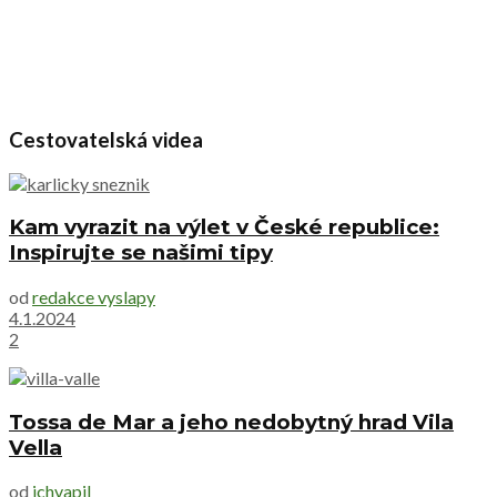
Cestovatelská videa
Kam vyrazit na výlet v České republice:
Inspirujte se našimi tipy
od
redakce vyslapy
4.1.2024
2
Tossa de Mar a jeho nedobytný hrad Vila
Vella
od
jchvapil