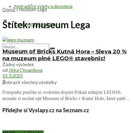
Netradiční výlety a dovolená
Domů
»
museum Lega
Štítek:
museum Lega
Cestovatelská videa
Museum of Bricks Kutná Hora – Sleva 20 %
na muzeum plné LEGO® stavebnic!
Žádný výsledek
od
Jitka Chvapilova
15.3.2025
0
Zobrazit všechny výsledky
Fotografie použita se svolením dognet Pokud milujete LEGO®,
nesmíte si nechat ujít Museum of Bricks v Kutné Hoře, které patří ...
Přidejte si Vyslapy.cz na Seznam.cz