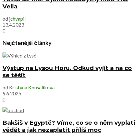
Vella
od
jchvapil
13.4.2023
0
Nejčtenější články
Výstup na Lysou Horu. Odkud vyjít a na co
se těšit
od
Kristyna Kousalikova
9.6.2025
0
Bakšiš v Egyptě? Víme, co se o něm vyplatí
vědět a jak nezaplatit příliš moc