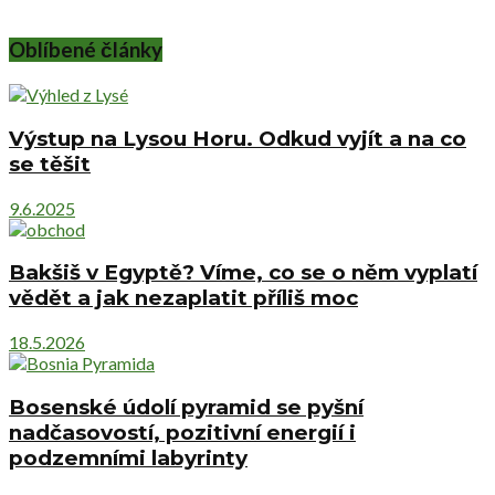
Oblíbené články
Výstup na Lysou Horu. Odkud vyjít a na co
se těšit
9.6.2025
Bakšiš v Egyptě? Víme, co se o něm vyplatí
vědět a jak nezaplatit příliš moc
18.5.2026
Bosenské údolí pyramid se pyšní
nadčasovostí, pozitivní energií i
podzemními labyrinty