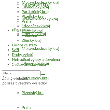
Moravskoslezský kraj
Karlovarský kraj
Olomoucký kraj
Pardubický kraj
Plzeňský kraj
Královéhradecký kraj
Praha
Středočeský kraj
Přihlásit se
Ústecký kraj
Liberecký kraj
Vysočina
Zlínský kraj
Evropské státy
Moravskoslezský kraj
Svět
Druhy výletů
Netradiční výlety a dovolená
Olomoucký kraj
Cestovatelská videa
Pardubický kraj
Žádný výsledek
Zobrazit všechny výsledky
Plzeňský kraj
Praha