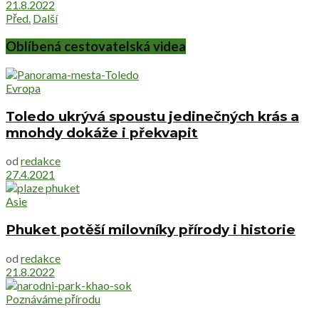
21.8.2022
Před.
Další
Oblíbená cestovatelská videa
Evropa
Toledo ukrývá spoustu jedinečných krás a
mnohdy dokáže i překvapit
od
redakce
27.4.2021
Asie
Phuket potěší milovníky přírody i historie
od
redakce
21.8.2022
Poznáváme přírodu