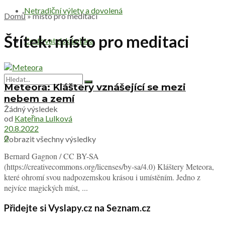
Netradiční výlety a dovolená
Domů
»
místo pro meditaci
Štítek:
místo pro meditaci
Cestovatelská videa
Meteora: Kláštery vznášející se mezi
nebem a zemí
Žádný výsledek
od
Kateřina Lulková
20.8.2022
0
Zobrazit všechny výsledky
Bernard Gagnon / CC BY-SA
(https://creativecommons.org/licenses/by-sa/4.0) Kláštery Meteora,
které ohromí svou nadpozemskou krásou i umístěním. Jedno z
nejvíce magických míst, ...
Přidejte si Vyslapy.cz na Seznam.cz