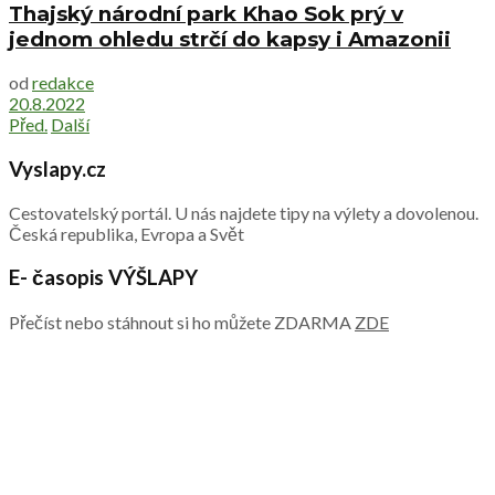
Thajský národní park Khao Sok prý v
jednom ohledu strčí do kapsy i Amazonii
od
redakce
20.8.2022
Před.
Další
Vyslapy.cz
Cestovatelský portál. U nás najdete tipy na výlety a dovolenou.
Česká republika, Evropa a Svět
E- časopis VÝŠLAPY
Přečíst nebo stáhnout si ho můžete ZDARMA
ZDE