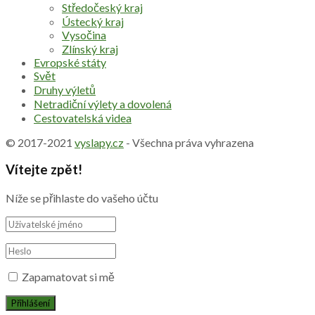
Středočeský kraj
Ústecký kraj
Vysočina
Zlínský kraj
Evropské státy
Svět
Druhy výletů
Netradiční výlety a dovolená
Cestovatelská videa
© 2017-2021
vyslapy.cz
- Všechna práva vyhrazena
Vítejte zpět!
Níže se přihlaste do vašeho účtu
Zapamatovat si mě