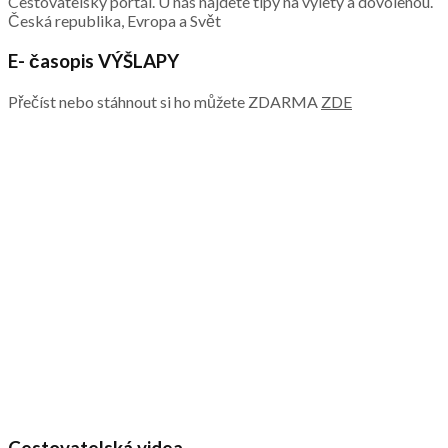
Cestovatelský portál. U nás najdete tipy na výlety a dovolenou.
Česká republika, Evropa a Svět
E- časopis VÝŠLAPY
Přečíst nebo stáhnout si ho můžete ZDARMA
ZDE