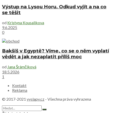
Výstup na Lysou Horu. Odkud vyjít a na co
se těšit
od
Kristyna Kousalikova
9.6.2025
0
Bakšiš v Egyptě? Víme, co se o něm vyplatí
vědět a jak nezaplatit příliš moc
od
Jana Šrámčíková
18.5.2026
1
Kontakt
Reklama
© 2017-2021
vyslapy.cz
- Všechna práva vyhrazena