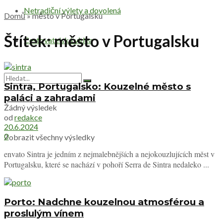
Netradiční výlety a dovolená
Domů
»
město v Portugalsku
Štítek:
město v Portugalsku
Cestovatelská videa
Sintra, Portugalsko: Kouzelné město s
paláci a zahradami
Žádný výsledek
od
redakce
20.6.2024
0
Zobrazit všechny výsledky
envato Sintra je jedním z nejmalebnějších a nejokouzlujících měst v
Portugalsku, které se nachází v pohoří Serra de Sintra nedaleko ...
Porto: Nadchne kouzelnou atmosférou a
proslulým vínem