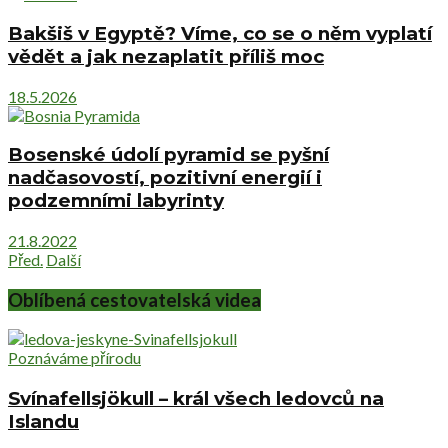
Bakšiš v Egyptě? Víme, co se o něm vyplatí
vědět a jak nezaplatit příliš moc
18.5.2026
Bosenské údolí pyramid se pyšní
nadčasovostí, pozitivní energií i
podzemními labyrinty
21.8.2022
Před.
Další
Oblíbená cestovatelská videa
Poznáváme přírodu
Svínafellsjökull – král všech ledovců na
Islandu