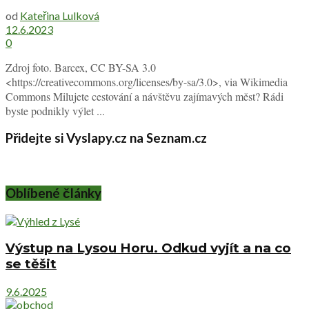
od
Kateřina Lulková
12.6.2023
0
Zdroj foto. Barcex, CC BY-SA 3.0
<https://creativecommons.org/licenses/by-sa/3.0>, via Wikimedia
Commons Milujete cestování a návštěvu zajímavých měst? Rádi
byste podnikly výlet ...
Přidejte si Vyslapy.cz na Seznam.cz
Oblíbené články
Výstup na Lysou Horu. Odkud vyjít a na co
se těšit
9.6.2025