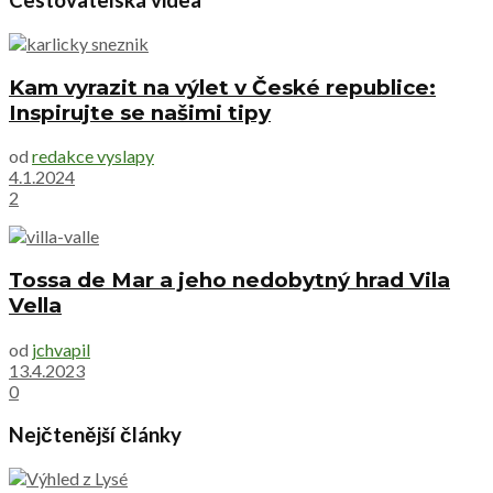
Cestovatelská videa
Kam vyrazit na výlet v České republice:
Inspirujte se našimi tipy
od
redakce vyslapy
4.1.2024
2
Tossa de Mar a jeho nedobytný hrad Vila
Vella
od
jchvapil
13.4.2023
0
Nejčtenější články