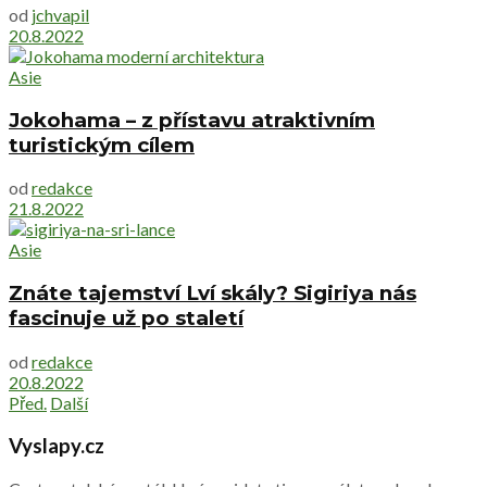
od
jchvapil
20.8.2022
Asie
Jokohama – z přístavu atraktivním
turistickým cílem
od
redakce
21.8.2022
Asie
Znáte tajemství Lví skály? Sigiriya nás
fascinuje už po staletí
od
redakce
20.8.2022
Před.
Další
Vyslapy.cz