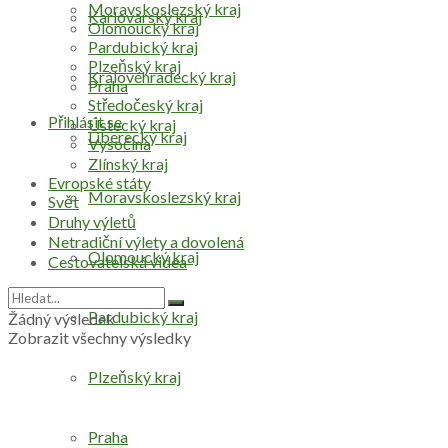
Moravskoslezský kraj
Karlovarský kraj
Olomoucký kraj
Pardubický kraj
Plzeňský kraj
Královéhradecký kraj
Praha
Středočeský kraj
Přihlásit se
Ústecký kraj
Liberecký kraj
Vysočina
Zlínský kraj
Evropské státy
Moravskoslezský kraj
Svět
Druhy výletů
Netradiční výlety a dovolená
Olomoucký kraj
Cestovatelská videa
Pardubický kraj
Žádný výsledek
Zobrazit všechny výsledky
Plzeňský kraj
Praha