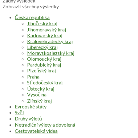
Žádný výsledek
Zobrazit všechny výsledky
Česká republika
Jihočeský kraj
Jihomoravský kraj
Karlovarský kraj
Královéhradecký kraj
Liberecký kraj
Moravskoslezský kraj
Olomoucký kraj
Pardubický kraj
Plzeňský kraj
Praha
Středočeský kraj
Ústecký kraj
Vysočina
Zlínský kraj
Evropské státy
Svět
Druhy výletů
Netradiční výlety a dovolená
Cestovatelská videa