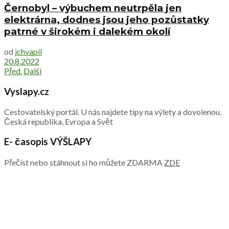
Černobyl – výbuchem neutrpěla jen
elektrárna, dodnes jsou jeho pozůstatky
patrné v širokém i dalekém okolí
od
jchvapil
20.8.2022
Před.
Další
Vyslapy.cz
Cestovatelský portál. U nás najdete tipy na výlety a dovolenou.
Česká republika, Evropa a Svět
E- časopis VÝŠLAPY
Přečíst nebo stáhnout si ho můžete ZDARMA
ZDE