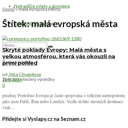
Netradiční výlety a dovolená
Domů
»
malá evropská města
Štítek:
malá evropská města
Cestovatelská videa
Skryté poklady Evropy: Malá města s
velkou atmosférou, která vás okouzlí na
Žádný výsledek
první pohled
od
Jitka Chvapilova
Zobrazit všechny výsledky
18.5.2026
0
pixabay Portofino Evropa je často spojována s velkými metropolemi,
jako jsou Paříž, Řím nebo Londýn. Vedle těchto slavných destinací
však ...
Přidejte si Vyslapy.cz na Seznam.cz