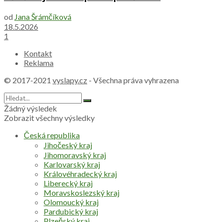
od
Jana Šrámčíková
18.5.2026
1
Kontakt
Reklama
© 2017-2021
vyslapy.cz
- Všechna práva vyhrazena
Žádný výsledek
Zobrazit všechny výsledky
Česká republika
Jihočeský kraj
Jihomoravský kraj
Karlovarský kraj
Královéhradecký kraj
Liberecký kraj
Moravskoslezský kraj
Olomoucký kraj
Pardubický kraj
Plzeňský kraj