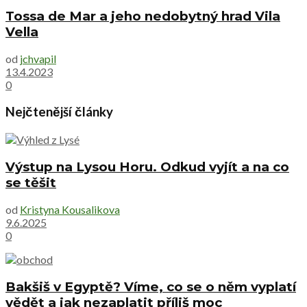
Tossa de Mar a jeho nedobytný hrad Vila
Vella
od
jchvapil
13.4.2023
0
Nejčtenější články
Výstup na Lysou Horu. Odkud vyjít a na co
se těšit
od
Kristyna Kousalikova
9.6.2025
0
Bakšiš v Egyptě? Víme, co se o něm vyplatí
vědět a jak nezaplatit příliš moc