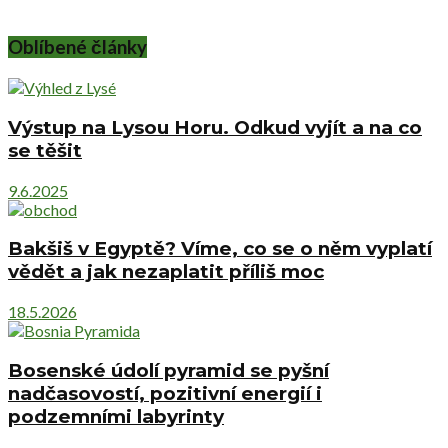
Oblíbené články
Výstup na Lysou Horu. Odkud vyjít a na co
se těšit
9.6.2025
Bakšiš v Egyptě? Víme, co se o něm vyplatí
vědět a jak nezaplatit příliš moc
18.5.2026
Bosenské údolí pyramid se pyšní
nadčasovostí, pozitivní energií i
podzemními labyrinty