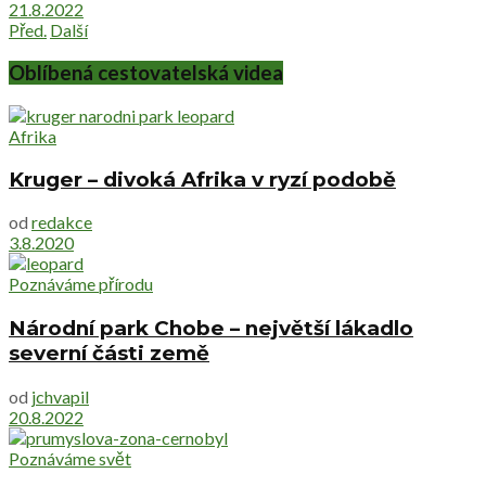
21.8.2022
Před.
Další
Oblíbená cestovatelská videa
Afrika
Kruger – divoká Afrika v ryzí podobě
od
redakce
3.8.2020
Poznáváme přírodu
Národní park Chobe – největší lákadlo
severní části země
od
jchvapil
20.8.2022
Poznáváme svět