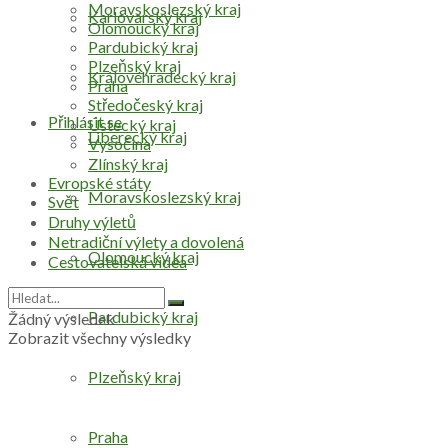
Moravskoslezský kraj
Karlovarský kraj
Olomoucký kraj
Pardubický kraj
Plzeňský kraj
Královéhradecký kraj
Praha
Středočeský kraj
Přihlásit se
Ústecký kraj
Liberecký kraj
Vysočina
Zlínský kraj
Evropské státy
Moravskoslezský kraj
Svět
Druhy výletů
Netradiční výlety a dovolená
Olomoucký kraj
Cestovatelská videa
Pardubický kraj
Žádný výsledek
Zobrazit všechny výsledky
Plzeňský kraj
Praha