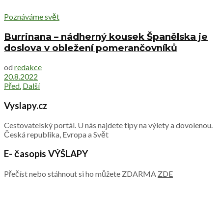
Poznáváme svět
Burrinana – nádherný kousek Španělska je
doslova v obležení pomerančovníků
od
redakce
20.8.2022
Před.
Další
Vyslapy.cz
Cestovatelský portál. U nás najdete tipy na výlety a dovolenou.
Česká republika, Evropa a Svět
E- časopis VÝŠLAPY
Přečíst nebo stáhnout si ho můžete ZDARMA
ZDE