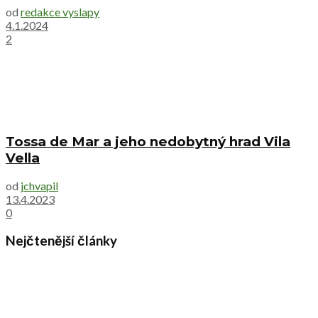
od
redakce vyslapy
4.1.2024
2
Tossa de Mar a jeho nedobytný hrad Vila
Vella
od
jchvapil
13.4.2023
0
Nejčtenější články