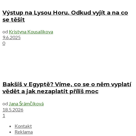
Výstup na Lysou Horu. Odkud vyjít a na co
se těšit
od
Kristyna Kousalikova
9.6.2025
0
Bakšiš v Egyptě? Víme, co se o něm vyplatí
vědět a jak nezaplatit příliš moc
od
Jana Šrámčíková
18.5.2026
1
Kontakt
Reklama