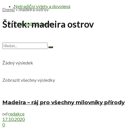
Netradiční výlety a dovolená
Domů
»
madeira ostrov
Štítek:
madeira ostrov
Cestovatelská videa
Žádný výsledek
Zobrazit všechny výsledky
Madeira – ráj pro všechny milovníky přírody
od
redakce
17.10.2020
0