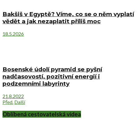
Bakšiš v Egyptě? Víme, co se o něm vyplatí
vědět a jak nezaplatit příliš moc
18.5.2026
Bosenské údolí pyramid se pyšní
nadčasovostí, pozitivní energií i
podzemními labyrinty
21.8.2022
Před.
Další
Oblíbená cestovatelská videa