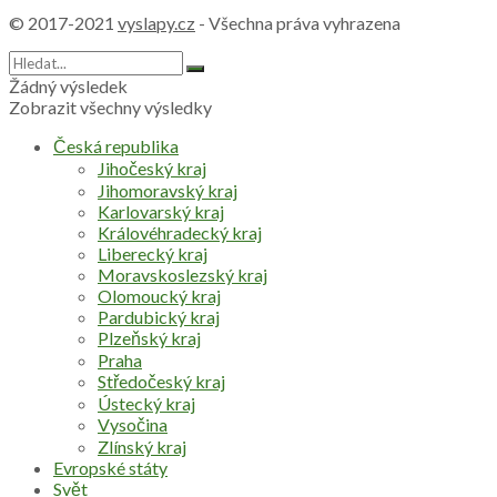
© 2017-2021
vyslapy.cz
- Všechna práva vyhrazena
Žádný výsledek
Zobrazit všechny výsledky
Česká republika
Jihočeský kraj
Jihomoravský kraj
Karlovarský kraj
Královéhradecký kraj
Liberecký kraj
Moravskoslezský kraj
Olomoucký kraj
Pardubický kraj
Plzeňský kraj
Praha
Středočeský kraj
Ústecký kraj
Vysočina
Zlínský kraj
Evropské státy
Svět