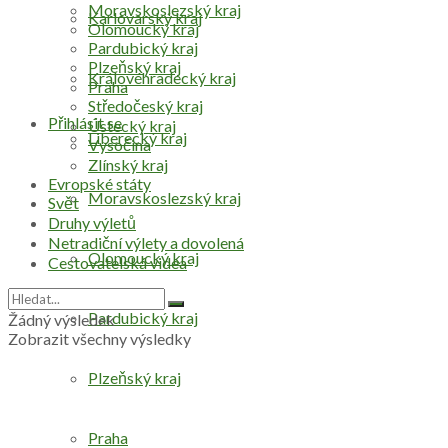
Moravskoslezský kraj
Karlovarský kraj
Olomoucký kraj
Pardubický kraj
Plzeňský kraj
Královéhradecký kraj
Praha
Středočeský kraj
Přihlásit se
Ústecký kraj
Liberecký kraj
Vysočina
Zlínský kraj
Evropské státy
Moravskoslezský kraj
Svět
Druhy výletů
Netradiční výlety a dovolená
Olomoucký kraj
Cestovatelská videa
Pardubický kraj
Žádný výsledek
Zobrazit všechny výsledky
Plzeňský kraj
Praha