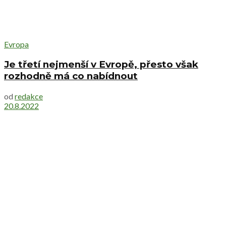
Evropa
Je třetí nejmenší v Evropě, přesto však
rozhodně má co nabídnout
od
redakce
20.8.2022