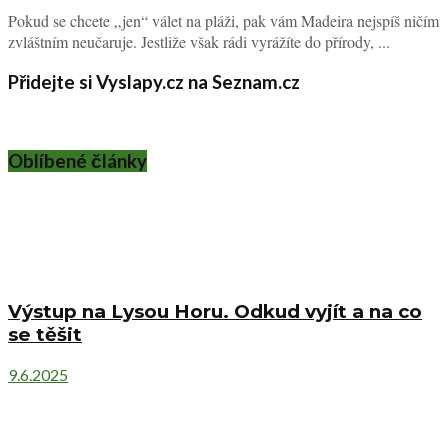
Pokud se chcete „jen“ válet na pláži, pak vám Madeira nejspíš ničím
zvláštním neučaruje. Jestliže však rádi vyrážíte do přírody, ...
Přidejte si Vyslapy.cz na Seznam.cz
Oblíbené články
Výstup na Lysou Horu. Odkud vyjít a na co
se těšit
9.6.2025