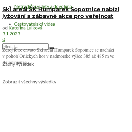
Netradiční výlety a dovolená
Ski areál SK Humparek Sopotnice nabízí
lyžování a zábavné akce pro veřejnost
Cestovatelská videa
od
Kateřina Lulková
3.1.2023
0
Zdroj foto: envato Ski areál Humparek Sopotnice se nachází
v pohoří Orlických hor v nadmořské výšce 385 až 485 m ve
stejnojmenné ...
Žádný výsledek
Zobrazit všechny výsledky