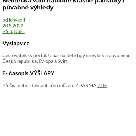
Německa vám nabídne krásné památky i
půvabné výhledy
od
jchvapil
20.8.2022
Před.
Další
Vyslapy.cz
Cestovatelský portál. U nás najdete tipy na výlety a dovolenou.
Česká republika, Evropa a Svět
E- časopis VÝŠLAPY
Přečíst nebo stáhnout si ho můžete ZDARMA
ZDE