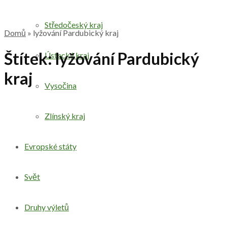
Středočeský kraj
Domů
»
lyžování Pardubický kraj
Štítek:
lyžování Pardubický
Ústecký kraj
kraj
Vysočina
Zlínský kraj
Evropské státy
Svět
Druhy výletů