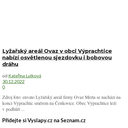
Lyžařský areál Ovaz v obci Výprachtice
nabízí osvětlenou sjezdovku i bobovou
dráhu
od
Kateřina Lulková
30.12.2022
0
Zdroj foto: envato Lyžařský areál firmy Ovaz Merta se nachází na
konci Výprachtic směrem na Čenkovice. Obec Výprachtice leží
v podhůří ...
Přidejte si Vyslapy.cz na Seznam.cz