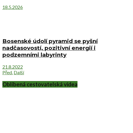
18.5.2026
Bosenské údolí pyramid se pyšní
nadčasovostí, pozitivní energií i
podzemními labyrinty
21.8.2022
Před.
Další
Oblíbená cestovatelská videa