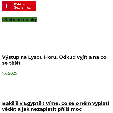
Oblíbené články
Výstup na Lysou Horu. Odkud vyjít a na co
se těšit
9.6.2025
Bakšiš v Egyptě? Víme, co se o něm vyplatí
vědět a jak nezaplatit příliš moc