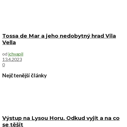
Tossa de Mar a jeho nedobytný hrad Vila
Vella
od
jchvapil
13.4.2023
0
Nejčtenější články
Výstup na Lysou Horu. Odkud vyjít a na co
se těšit