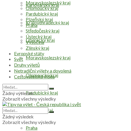
Moravskoslezský kraj
Karlovarský kraj
Olomoucký kraj
Pardubický kraj
Plzeňský kraj
Královéhradecký kraj
Praha
Středočeský kraj
Ústecký kraj
Liberecký kraj
Vysočina
Zlínský kraj
Evropské státy
Moravskoslezský kraj
Svět
Druhy výletů
Netradiční výlety a dovolená
Olomoucký kraj
Cestovatelská videa
Pardubický kraj
Žádný výsledek
Zobrazit všechny výsledky
Plzeňský kraj
Žádný výsledek
Zobrazit všechny výsledky
Praha