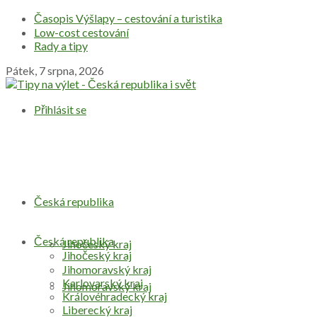
Časopis Výšlapy – cestování a turistika
Low-cost cestování
Rady a tipy
Pátek, 7 srpna, 2026
Přihlásit se
Česká republika
Česká republika
Jihočeský kraj
Jihočeský kraj
Jihomoravský kraj
Karlovarský kraj
Jihomoravský kraj
Královéhradecký kraj
Liberecký kraj