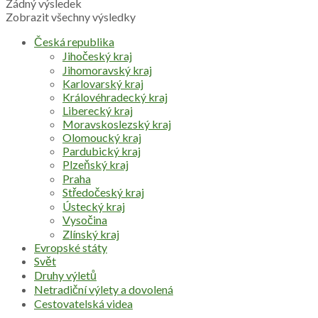
Žádný výsledek
Zobrazit všechny výsledky
Česká republika
Jihočeský kraj
Jihomoravský kraj
Karlovarský kraj
Královéhradecký kraj
Liberecký kraj
Moravskoslezský kraj
Olomoucký kraj
Pardubický kraj
Plzeňský kraj
Praha
Středočeský kraj
Ústecký kraj
Vysočina
Zlínský kraj
Evropské státy
Svět
Druhy výletů
Netradiční výlety a dovolená
Cestovatelská videa