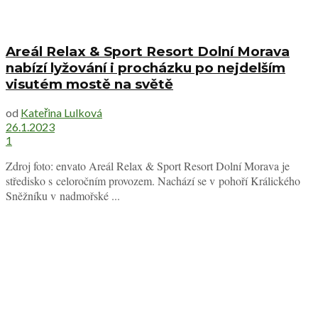
Areál Relax & Sport Resort Dolní Morava
nabízí lyžování i procházku po nejdelším
visutém mostě na světě
od
Kateřina Lulková
26.1.2023
1
Zdroj foto: envato Areál Relax & Sport Resort Dolní Morava je
středisko s celoročním provozem. Nachází se v pohoří Králického
Sněžníku v nadmořské ...