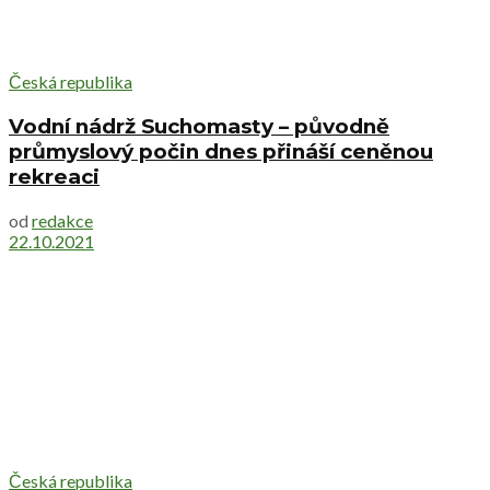
Česká republika
Vodní nádrž Suchomasty – původně
průmyslový počin dnes přináší ceněnou
rekreaci
od
redakce
22.10.2021
Česká republika