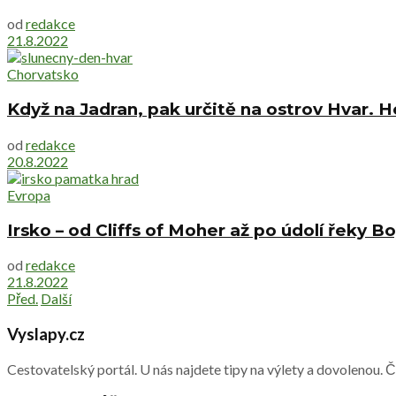
od
redakce
21.8.2022
Chorvatsko
Když na Jadran, pak určitě na ostrov Hvar. 
od
redakce
20.8.2022
Evropa
Irsko – od Cliffs of Moher až po údolí řeky B
od
redakce
21.8.2022
Před.
Další
Vyslapy.cz
Cestovatelský portál. U nás najdete tipy na výlety a dovolenou. 