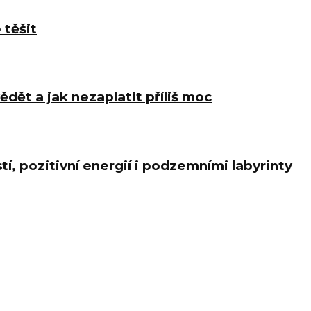
 těšit
ědět a jak nezaplatit příliš moc
í, pozitivní energií i podzemními labyrinty