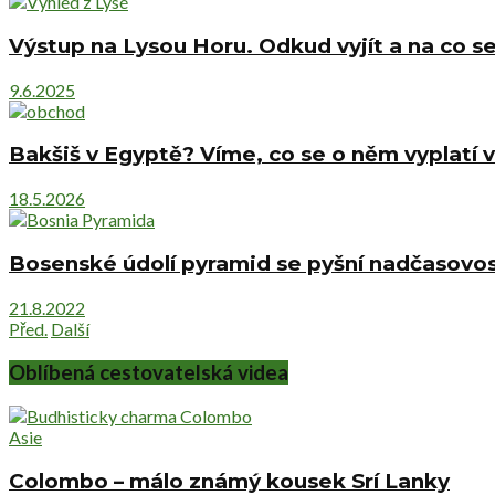
Výstup na Lysou Horu. Odkud vyjít a na co se
9.6.2025
Bakšiš v Egyptě? Víme, co se o něm vyplatí v
18.5.2026
Bosenské údolí pyramid se pyšní nadčasovost
21.8.2022
Před.
Další
Oblíbená cestovatelská videa
Asie
Colombo – málo známý kousek Srí Lanky