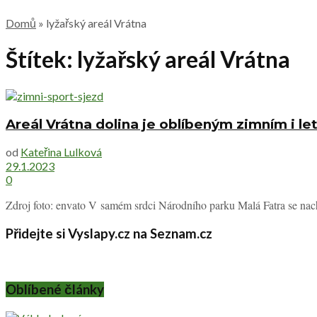
Domů
»
lyžařský areál Vrátna
Štítek:
lyžařský areál Vrátna
Areál Vrátna dolina je oblíbeným zimním i l
od
Kateřina Lulková
29.1.2023
0
Zdroj foto: envato V samém srdci Národního parku Malá Fatra se nachá
Přidejte si Vyslapy.cz na Seznam.cz
Oblíbené články