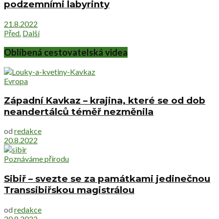
podzemními labyrinty
21.8.2022
Před.
Další
Oblíbená cestovatelská videa
Evropa
Západní Kavkaz – krajina, které se od dob
neandertálců téměř nezměnila
od
redakce
20.8.2022
Poznáváme přírodu
Sibiř – svezte se za památkami jedinečnou
Transsibiřskou magistrálou
od
redakce
20.8.2022