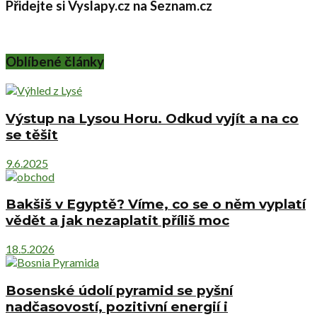
Přidejte si Vyslapy.cz na Seznam.cz
Oblíbené články
Výstup na Lysou Horu. Odkud vyjít a na co
se těšit
9.6.2025
Bakšiš v Egyptě? Víme, co se o něm vyplatí
vědět a jak nezaplatit příliš moc
18.5.2026
Bosenské údolí pyramid se pyšní
nadčasovostí, pozitivní energií i