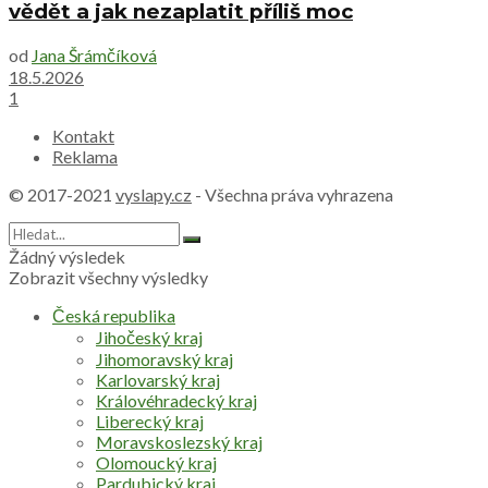
vědět a jak nezaplatit příliš moc
od
Jana Šrámčíková
18.5.2026
1
Kontakt
Reklama
© 2017-2021
vyslapy.cz
- Všechna práva vyhrazena
Žádný výsledek
Zobrazit všechny výsledky
Česká republika
Jihočeský kraj
Jihomoravský kraj
Karlovarský kraj
Královéhradecký kraj
Liberecký kraj
Moravskoslezský kraj
Olomoucký kraj
Pardubický kraj