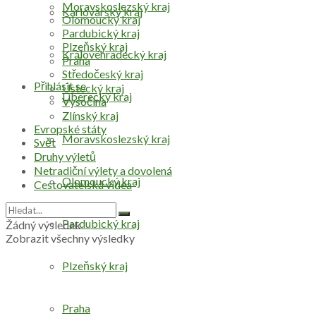
Moravskoslezský kraj
Karlovarský kraj
Olomoucký kraj
Pardubický kraj
Plzeňský kraj
Královéhradecký kraj
Praha
Středočeský kraj
Přihlásit se
Ústecký kraj
Liberecký kraj
Vysočina
Zlínský kraj
Evropské státy
Moravskoslezský kraj
Svět
Druhy výletů
Netradiční výlety a dovolená
Olomoucký kraj
Cestovatelská videa
Pardubický kraj
Žádný výsledek
Zobrazit všechny výsledky
Plzeňský kraj
Praha