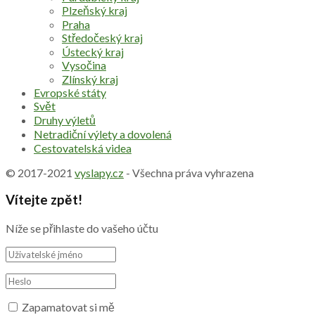
Plzeňský kraj
Praha
Středočeský kraj
Ústecký kraj
Vysočina
Zlínský kraj
Evropské státy
Svět
Druhy výletů
Netradiční výlety a dovolená
Cestovatelská videa
© 2017-2021
vyslapy.cz
- Všechna práva vyhrazena
Vítejte zpět!
Níže se přihlaste do vašeho účtu
Zapamatovat si mě