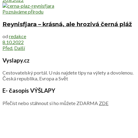
Poznáváme přírodu
Reynisfjara – krásná, ale hrozivá černá pláž
od
redakce
8.10.2022
Před.
Další
Vyslapy.cz
Cestovatelský portál. U nás najdete tipy na výlety a dovolenou.
Česká republika, Evropa a Svět
E- časopis VÝŠLAPY
Přečíst nebo stáhnout si ho můžete ZDARMA
ZDE