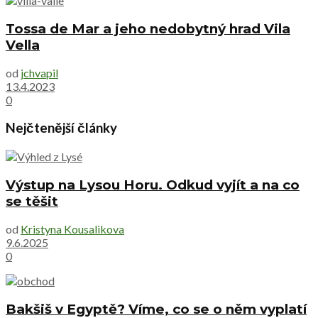
Tossa de Mar a jeho nedobytný hrad Vila
Vella
od
jchvapil
13.4.2023
0
Nejčtenější články
Výstup na Lysou Horu. Odkud vyjít a na co
se těšit
od
Kristyna Kousalikova
9.6.2025
0
Bakšiš v Egyptě? Víme, co se o něm vyplatí