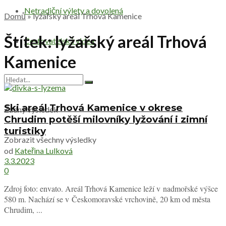
Netradiční výlety a dovolená
Domů
»
lyžařský areál Trhová Kamenice
Štítek:
lyžařský areál Trhová
Cestovatelská videa
Kamenice
Ski areál Trhová Kamenice v okrese
Žádný výsledek
Chrudim potěší milovníky lyžování i zimní
turistiky
Zobrazit všechny výsledky
od
Kateřina Lulková
3.3.2023
0
Zdroj foto: envato. Areál Trhová Kamenice leží v nadmořské výšce
580 m. Nachází se v Českomoravské vrchovině, 20 km od města
Chrudim, ...