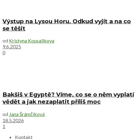
Výstup na Lysou Horu. Odkud vyjít a na co
se těšit
od
Kristyna Kousalikova
9.6.2025
0
Bakšiš v Egyptě? Víme, co se o něm vyplatí
vědět a jak nezaplatit příliš moc
od
Jana Šrámčíková
18.5.2026
1
Kontakt