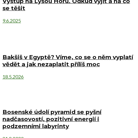
Výstup na Lysou Horu. Odkud vyjít a na co
se těšit
9.6.2025
Bakšiš v Egyptě? Víme, co se o něm vyplatí
vědět a jak nezaplatit příliš moc
18.5.2026
Bosenské údolí pyramid se pyšní
nadčasovostí, pozitivní energií i
podzemními labyrinty