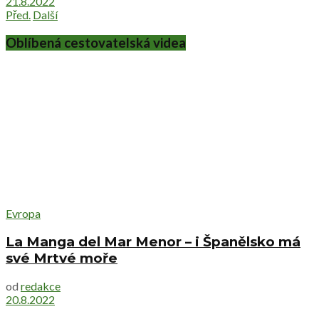
21.8.2022
Před.
Další
Oblíbená cestovatelská videa
Evropa
La Manga del Mar Menor – i Španělsko má
své Mrtvé moře
od
redakce
20.8.2022