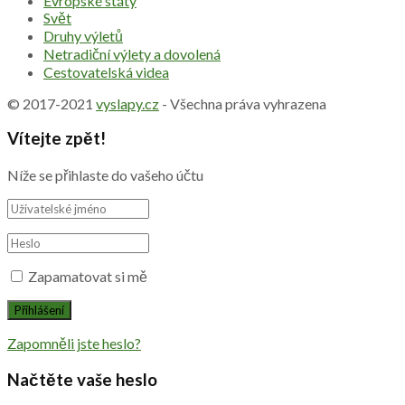
Evropské státy
Svět
Druhy výletů
Netradiční výlety a dovolená
Cestovatelská videa
© 2017-2021
vyslapy.cz
- Všechna práva vyhrazena
Vítejte zpět!
Níže se přihlaste do vašeho účtu
Zapamatovat si mě
Zapomněli jste heslo?
Načtěte vaše heslo