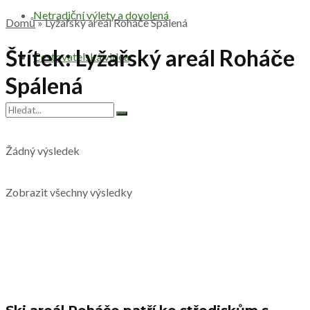
Netradiční výlety a dovolená
Domů
»
Lyžařský areál Roháče Spálená
Štítek:
Lyžařský areál Roháče
Cestovatelská videa
Spálená
Žádný výsledek
Zobrazit všechny výsledky