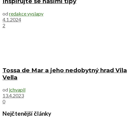
Inspirujte se našimi tipy
od
redakce vyslapy
4.1.2024
2
Tossa de Mar a jeho nedobytný hrad Vila
Vella
od
jchvapil
13.4.2023
0
Nejčtenější články