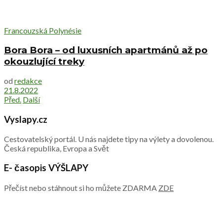
Francouzská Polynésie
Bora Bora – od luxusních apartmánů až po
okouzlující treky
od
redakce
21.8.2022
Před.
Další
Vyslapy.cz
Cestovatelský portál. U nás najdete tipy na výlety a dovolenou.
Česká republika, Evropa a Svět
E- časopis VÝŠLAPY
Přečíst nebo stáhnout si ho můžete ZDARMA
ZDE