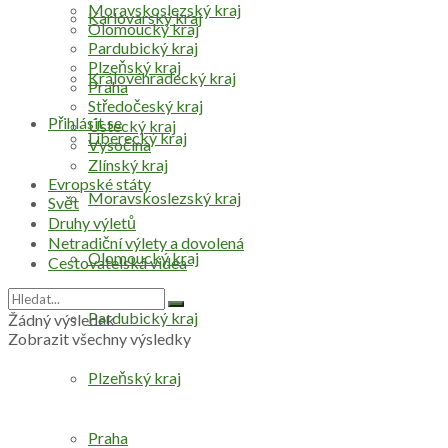
Moravskoslezský kraj
Karlovarský kraj
Olomoucký kraj
Pardubický kraj
Plzeňský kraj
Královéhradecký kraj
Praha
Středočeský kraj
Přihlásit se
Ústecký kraj
Liberecký kraj
Vysočina
Zlínský kraj
Evropské státy
Moravskoslezský kraj
Svět
Druhy výletů
Netradiční výlety a dovolená
Olomoucký kraj
Cestovatelská videa
Pardubický kraj
Žádný výsledek
Zobrazit všechny výsledky
Plzeňský kraj
Praha