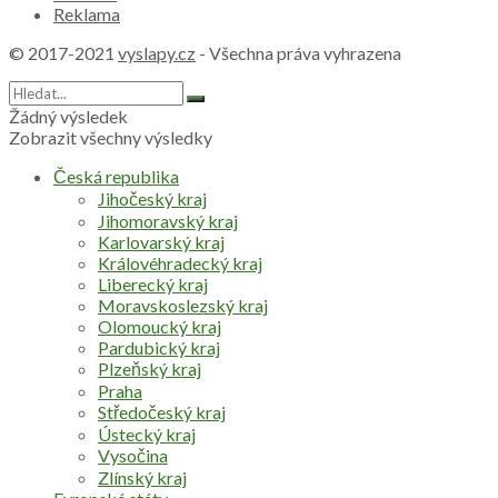
Reklama
© 2017-2021
vyslapy.cz
- Všechna práva vyhrazena
Žádný výsledek
Zobrazit všechny výsledky
Česká republika
Jihočeský kraj
Jihomoravský kraj
Karlovarský kraj
Královéhradecký kraj
Liberecký kraj
Moravskoslezský kraj
Olomoucký kraj
Pardubický kraj
Plzeňský kraj
Praha
Středočeský kraj
Ústecký kraj
Vysočina
Zlínský kraj