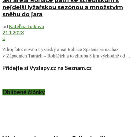
Ski areál Roháče patří ke střediskům s
nejdelší lyžařskou sezónou a množstvím
sněhu do jara
od
Kateřina Lulková
21.1.2023
0
Zdroj foto: envato Lyžařský areál Roháče Spálená se nachází
v Západních Tatrách – Roháčích a to zhruba 8 km východně od ...
Přidejte si Vyslapy.cz na Seznam.cz
Oblíbené články