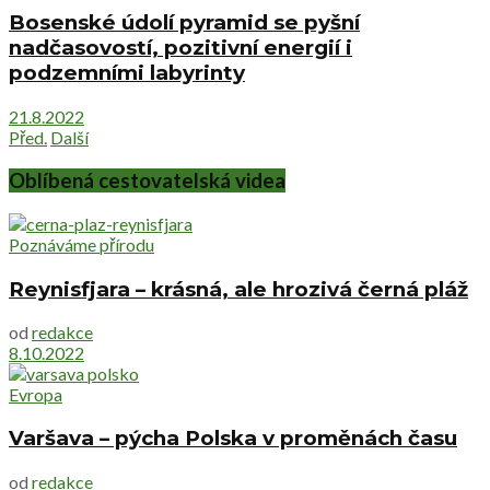
Bosenské údolí pyramid se pyšní
nadčasovostí, pozitivní energií i
podzemními labyrinty
21.8.2022
Před.
Další
Oblíbená cestovatelská videa
Poznáváme přírodu
Reynisfjara – krásná, ale hrozivá černá pláž
od
redakce
8.10.2022
Evropa
Varšava – pýcha Polska v proměnách času
od
redakce