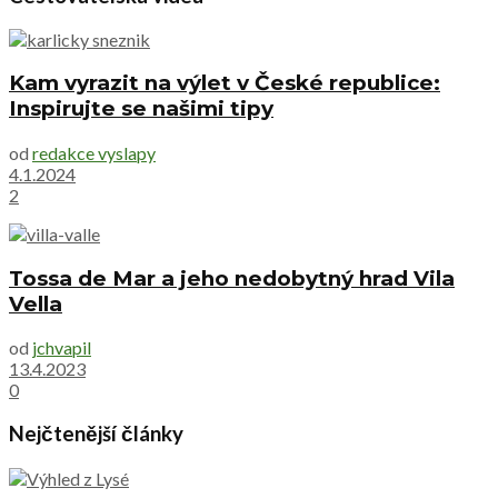
Kam vyrazit na výlet v České republice:
Inspirujte se našimi tipy
od
redakce vyslapy
4.1.2024
2
Tossa de Mar a jeho nedobytný hrad Vila
Vella
od
jchvapil
13.4.2023
0
Nejčtenější články