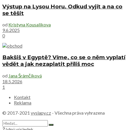
Výstup na Lysou Horu. Odkud vyjít a na co
se těšit
od
Kristyna Kousalikova
9.6.2025
0
Bakšiš v Egyptě? Víme, co se o něm vyplatí
vědět a jak nezaplatit příliš moc
od
Jana Šrámčíková
18.5.2026
1
Kontakt
Reklama
© 2017-2021
vyslapy.cz
- Všechna práva vyhrazena
Žádný výsledek