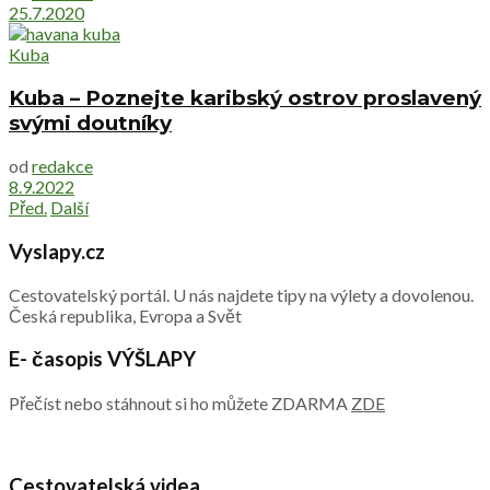
25.7.2020
Kuba
Kuba – Poznejte karibský ostrov proslavený
svými doutníky
od
redakce
8.9.2022
Před.
Další
Vyslapy.cz
Cestovatelský portál. U nás najdete tipy na výlety a dovolenou.
Česká republika, Evropa a Svět
E- časopis VÝŠLAPY
Přečíst nebo stáhnout si ho můžete ZDARMA
ZDE
Cestovatelská videa