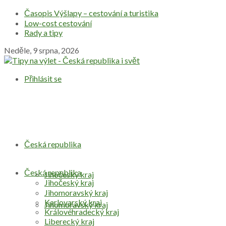
Časopis Výšlapy – cestování a turistika
Low-cost cestování
Rady a tipy
Neděle, 9 srpna, 2026
Přihlásit se
Česká republika
Česká republika
Jihočeský kraj
Jihočeský kraj
Jihomoravský kraj
Karlovarský kraj
Jihomoravský kraj
Královéhradecký kraj
Liberecký kraj