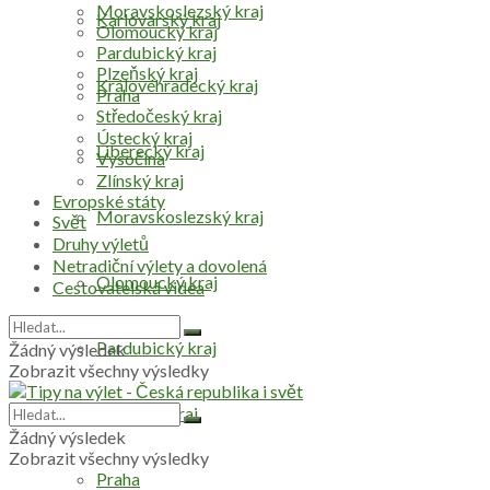
Moravskoslezský kraj
Karlovarský kraj
Olomoucký kraj
Pardubický kraj
Plzeňský kraj
Královéhradecký kraj
Praha
Středočeský kraj
Ústecký kraj
Liberecký kraj
Vysočina
Zlínský kraj
Evropské státy
Moravskoslezský kraj
Svět
Druhy výletů
Netradiční výlety a dovolená
Olomoucký kraj
Cestovatelská videa
Pardubický kraj
Žádný výsledek
Zobrazit všechny výsledky
Plzeňský kraj
Žádný výsledek
Zobrazit všechny výsledky
Praha