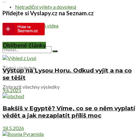
...
Netradiční výlety a dovolená
Přidejte si Vyslapy.cz na Seznam.cz
Cestovatelská videa
Oblíbené články
Žádný výsledek
Výstup na Lysou Horu. Odkud vyjít a na co
se těšit
Zobrazit všechny výsledky
9.6.2025
Bakšiš v Egyptě? Víme, co se o něm vyplatí
vědět a jak nezaplatit příliš moc
18.5.2026