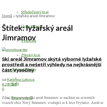
Středočeský kraj
Domů
»
lyžařský areál Jimramov
Štítek:
lyžařský areál
Ústecký kraj
Jimramov
Vysočina
Zlínský kraj
Ski areál Jimramov skýtá výborné lyžařské
prostředí a nešetří výhledy na nejkrásnější
Evropské státy
část Vysočiny
od
Kateřina Lulková
Svět
8.2.2023
0
Zdroj foto: envato Ski areál Jimramov se nachází na severních
Druhy výletů
svazích obce Nový Jimramov, svažující se k řece Fryšárce. Areál se