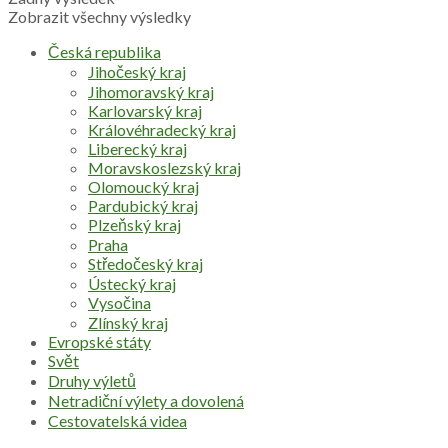
Zobrazit všechny výsledky
Česká republika
Jihočeský kraj
Jihomoravský kraj
Karlovarský kraj
Královéhradecký kraj
Liberecký kraj
Moravskoslezský kraj
Olomoucký kraj
Pardubický kraj
Plzeňský kraj
Praha
Středočeský kraj
Ústecký kraj
Vysočina
Zlínský kraj
Evropské státy
Svět
Druhy výletů
Netradiční výlety a dovolená
Cestovatelská videa