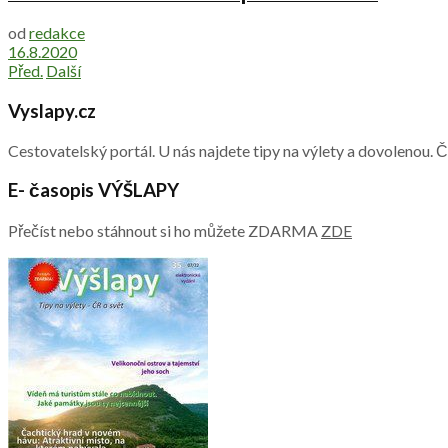
od
redakce
16.8.2020
Před.
Další
Vyslapy.cz
Cestovatelský portál. U nás najdete tipy na výlety a dovolenou. 
E- časopis VÝŠLAPY
Přečíst nebo stáhnout si ho můžete ZDARMA
ZDE