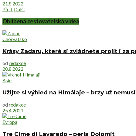
21.8.2022
Před.
Další
Oblíbená cestovatelská videa
Chorvatsko
Krásy Zadaru, které si zvládnete projít i za
od
redakce
20.8.2022
Asie
Užijte si výhled na Himálaje – brzy už nemus
od
redakce
25.4.2021
Evropa
Tre Cime di Lavaredo – perla Dolomit