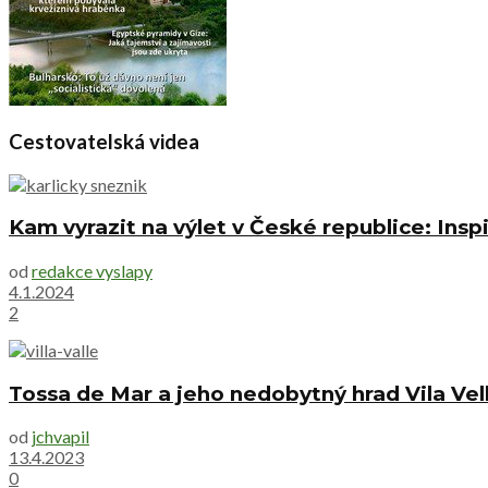
Cestovatelská videa
Kam vyrazit na výlet v České republice: Inspi
od
redakce vyslapy
4.1.2024
2
Tossa de Mar a jeho nedobytný hrad Vila Vel
od
jchvapil
13.4.2023
0