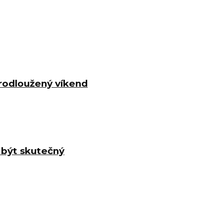
 prodloužený víkend
í být skutečný