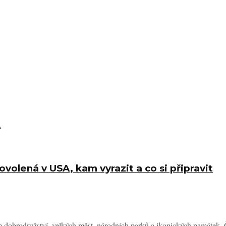
A
olená v USA, kam vyrazit a co si připravit
dobrodružství, velkých měst, národních parků a ikonických památek. Č