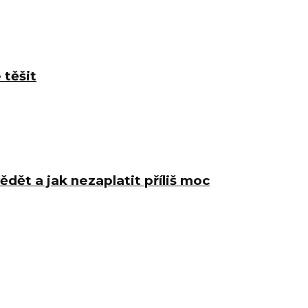
 těšit
ědět a jak nezaplatit příliš moc