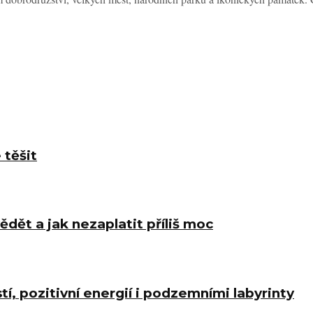
 těšit
ědět a jak nezaplatit příliš moc
í, pozitivní energií i podzemními labyrinty