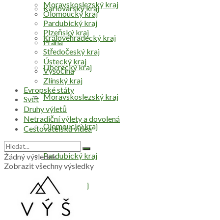
Moravskoslezský kraj
Karlovarský kraj
Olomoucký kraj
Pardubický kraj
Plzeňský kraj
Královéhradecký kraj
Praha
Středočeský kraj
Ústecký kraj
Liberecký kraj
Vysočina
Zlínský kraj
Evropské státy
Moravskoslezský kraj
Svět
Druhy výletů
Netradiční výlety a dovolená
Olomoucký kraj
Cestovatelská videa
Pardubický kraj
Žádný výsledek
Zobrazit všechny výsledky
Plzeňský kraj
Praha