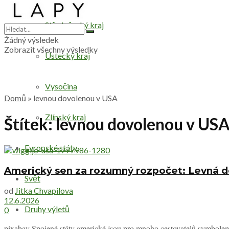
Středočeský kraj
Žádný výsledek
Zobrazit všechny výsledky
Ústecký kraj
Vysočina
Domů
»
levnou dovolenou v USA
Zlínský kraj
Štítek:
levnou dovolenou v US
Evropské státy
Americký sen za rozumný rozpočet: Levná dov
Svět
od
Jitka Chvapilova
12.6.2026
Druhy výletů
0
pixabay Spojené státy americké jsou pro mnoho cestovatelů symbolem 