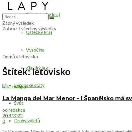
Středočeský kraj
Žádný výsledek
Zobrazit všechny výsledky
Ústecký kraj
Vysočina
Domů
»
letovisko
Zlínský kraj
Štítek:
letovisko
Evropské státy
La Manga del Mar Menor – i Španělsko má s
Svět
od
redakce
20.8.2022
Druhy výletů
0
Leží v regionu Murcia, kam se vydávají ti, kdo si potrpí na krásné pláže