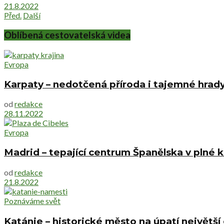
21.8.2022
Před.
Další
Oblíbená cestovatelská videa
Evropa
Karpaty – nedotčená příroda i tajemné hrad
od
redakce
28.11.2022
Evropa
Madrid – tepající centrum Španělska v plné 
od
redakce
21.8.2022
Poznáváme svět
Katánie – historické město na úpatí největš