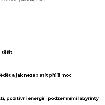
 těšit
ědět a jak nezaplatit příliš moc
í, pozitivní energií i podzemními labyrinty