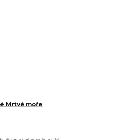
vé Mrtvé moře
, čistou a teplou vodu, a také ...