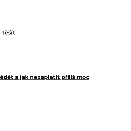
 těšit
ědět a jak nezaplatit příliš moc