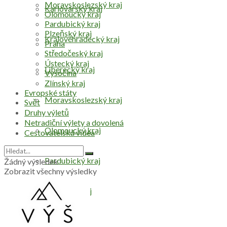
Moravskoslezský kraj
Karlovarský kraj
Olomoucký kraj
Pardubický kraj
Plzeňský kraj
Královéhradecký kraj
Praha
Středočeský kraj
Ústecký kraj
Liberecký kraj
Vysočina
Zlínský kraj
Evropské státy
Moravskoslezský kraj
Svět
Druhy výletů
Netradiční výlety a dovolená
Olomoucký kraj
Cestovatelská videa
Pardubický kraj
Žádný výsledek
Zobrazit všechny výsledky
Plzeňský kraj
Praha