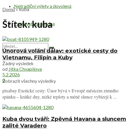
Netradiční výlety a dovolená
Domů
»
kuba
Štítek:
kuba
Cestovatelská videa
Únorová volání dálav: exotické cesty do
Vietnamu, Filipín a Kuby
Žádný výsledek
od
Jitka Chvapilova
5.2.2026
0
Zobrazit všechny výsledky
pixabay Exotické cesty: Únor bývá v Evropě měsícem zimního
spánku – krátké dny, nízké teploty a méně slunce vybízejí k ...
Kuba dvou tváří: Zpěvná Havana a sluncem
zalité Varadero