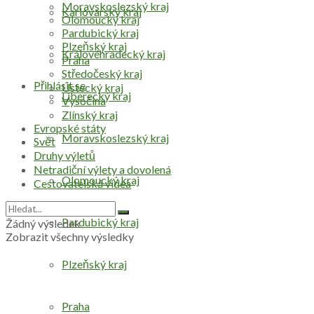
Moravskoslezský kraj
Karlovarský kraj
Olomoucký kraj
Pardubický kraj
Plzeňský kraj
Královéhradecký kraj
Praha
Středočeský kraj
Přihlásit se
Ústecký kraj
Liberecký kraj
Vysočina
Zlínský kraj
Evropské státy
Moravskoslezský kraj
Svět
Druhy výletů
Netradiční výlety a dovolená
Olomoucký kraj
Cestovatelská videa
Pardubický kraj
Žádný výsledek
Zobrazit všechny výsledky
Plzeňský kraj
Praha