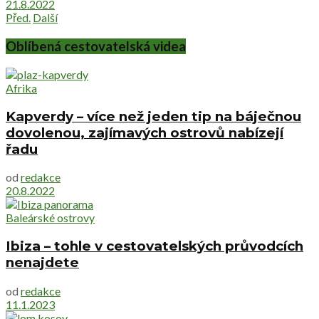
21.8.2022
Před.
Další
Oblíbená cestovatelská videa
Afrika
Kapverdy – více než jeden tip na báječnou
dovolenou, zajímavých ostrovů nabízejí
řadu
od
redakce
20.8.2022
Baleárské ostrovy
Ibiza – tohle v cestovatelských průvodcích
nenajdete
od
redakce
11.1.2023