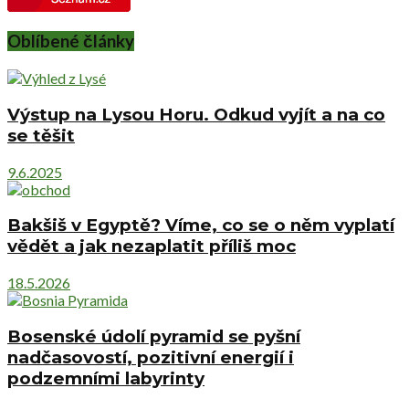
Oblíbené články
Výstup na Lysou Horu. Odkud vyjít a na co
se těšit
9.6.2025
Bakšiš v Egyptě? Víme, co se o něm vyplatí
vědět a jak nezaplatit příliš moc
18.5.2026
Bosenské údolí pyramid se pyšní
nadčasovostí, pozitivní energií i
podzemními labyrinty