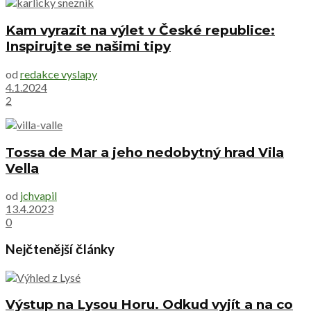
Kam vyrazit na výlet v České republice:
Inspirujte se našimi tipy
od
redakce vyslapy
4.1.2024
2
Tossa de Mar a jeho nedobytný hrad Vila
Vella
od
jchvapil
13.4.2023
0
Nejčtenější články
Výstup na Lysou Horu. Odkud vyjít a na co