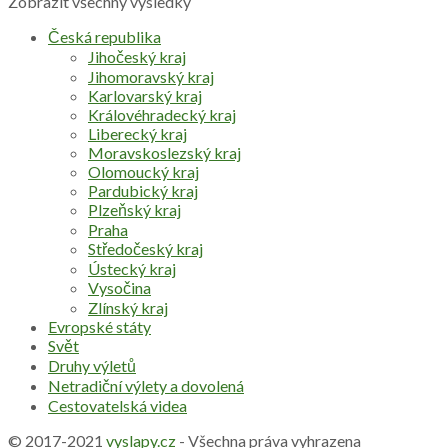
Zobrazit všechny výsledky
Česká republika
Jihočeský kraj
Jihomoravský kraj
Karlovarský kraj
Královéhradecký kraj
Liberecký kraj
Moravskoslezský kraj
Olomoucký kraj
Pardubický kraj
Plzeňský kraj
Praha
Středočeský kraj
Ústecký kraj
Vysočina
Zlínský kraj
Evropské státy
Svět
Druhy výletů
Netradiční výlety a dovolená
Cestovatelská videa
© 2017-2021
vyslapy.cz
- Všechna práva vyhrazena