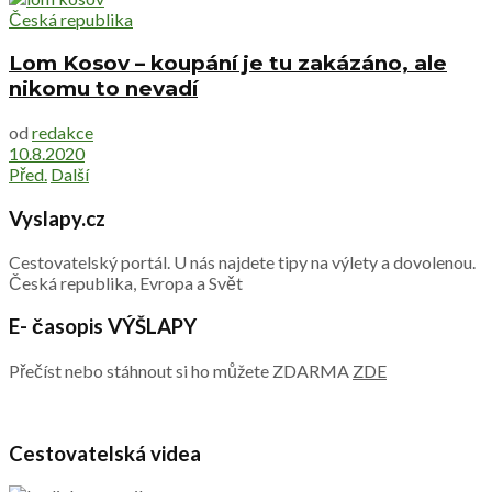
Česká republika
Lom Kosov – koupání je tu zakázáno, ale
nikomu to nevadí
od
redakce
10.8.2020
Před.
Další
Vyslapy.cz
Cestovatelský portál. U nás najdete tipy na výlety a dovolenou.
Česká republika, Evropa a Svět
E- časopis VÝŠLAPY
Přečíst nebo stáhnout si ho můžete ZDARMA
ZDE
Cestovatelská videa