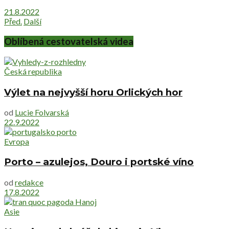
21.8.2022
Před.
Další
Oblíbená cestovatelská videa
Česká republika
Výlet na nejvyšší horu Orlických hor
od
Lucie Folvarská
22.9.2022
Evropa
Porto – azulejos, Douro i portské víno
od
redakce
17.8.2022
Asie