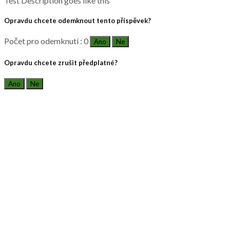
Test Description goes like this
Opravdu chcete odemknout tento příspěvek?
Počet pro odemknutí : 0
Ano
Ne
Opravdu chcete zrušit předplatné?
Ano
Ne