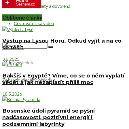
Netradiční výlety a dovolená
Oblíbené články
Cestovatelská videa
Výstup na Lysou Horu. Odkud vyjít a na co
se těšit
9.6.2025
Žádný výsledek
Bakšiš v Egyptě? Víme, co se o něm vyplatí
Zobrazit všechny výsledky
vědět a jak nezaplatit příliš moc
18.5.2026
Bosenské údolí pyramid se pyšní
nadčasovostí, pozitivní energií i
podzemními labyrinty