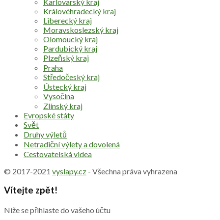
Karlovarský kraj
Královéhradecký kraj
Liberecký kraj
Moravskoslezský kraj
Olomoucký kraj
Pardubický kraj
Plzeňský kraj
Praha
Středočeský kraj
Ústecký kraj
Vysočina
Zlínský kraj
Evropské státy
Svět
Druhy výletů
Netradiční výlety a dovolená
Cestovatelská videa
© 2017-2021
vyslapy.cz
- Všechna práva vyhrazena
Vítejte zpět!
Níže se přihlaste do vašeho účtu