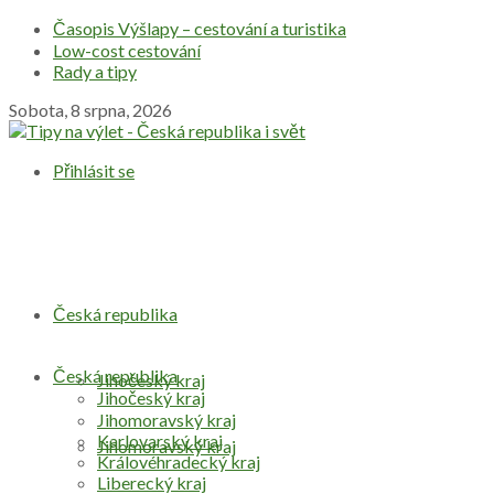
Časopis Výšlapy – cestování a turistika
Low-cost cestování
Rady a tipy
Sobota, 8 srpna, 2026
Přihlásit se
Česká republika
Česká republika
Jihočeský kraj
Jihočeský kraj
Jihomoravský kraj
Karlovarský kraj
Jihomoravský kraj
Královéhradecký kraj
Liberecký kraj