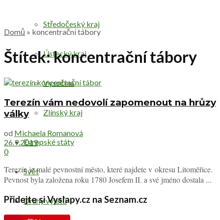
Středočeský kraj
Domů
»
koncentrační tábory
Štítek:
koncentrační tábory
Ústecký kraj
Vysočina
Terezín vám nedovolí zapomenout na hrůzy
Zlínský kraj
války
od
Michaela Romanová
Evropské státy
26.9.2019
0
Terezín je malé pevnostní město, které najdete v okresu Litoměřice.
Svět
Pevnost byla založena roku 1780 Josefem II. a své jméno dostala ...
Přidejte si Vyslapy.cz na Seznam.cz
Druhy výletů