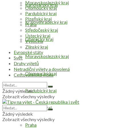
Moravskoslezský kraj
Karlovarský kraj
Olomoucký kraj
Pardubický kraj
Plzeňský kraj
Královéhradecký kraj
Praha
Středočeský kraj
Ústecký kraj
Liberecký kraj
Vysočina
Zlínský kraj
Evropské státy
Moravskoslezský kraj
Svět
Druhy výletů
Netradiční výlety a dovolená
Olomoucký kraj
Cestovatelská videa
Pardubický kraj
Žádný výsledek
Zobrazit všechny výsledky
Plzeňský kraj
Žádný výsledek
Zobrazit všechny výsledky
Praha