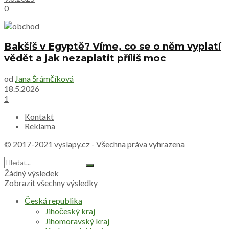
0
Bakšiš v Egyptě? Víme, co se o něm vyplatí
vědět a jak nezaplatit příliš moc
od
Jana Šrámčíková
18.5.2026
1
Kontakt
Reklama
© 2017-2021
vyslapy.cz
- Všechna práva vyhrazena
Žádný výsledek
Zobrazit všechny výsledky
Česká republika
Jihočeský kraj
Jihomoravský kraj