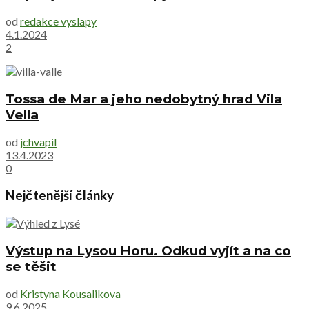
od
redakce vyslapy
4.1.2024
2
Tossa de Mar a jeho nedobytný hrad Vila
Vella
od
jchvapil
13.4.2023
0
Nejčtenější články
Výstup na Lysou Horu. Odkud vyjít a na co
se těšit
od
Kristyna Kousalikova
9.6.2025