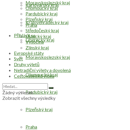
Moravskoslezský kraj
Karlovarský kraj
Olomoucký kraj
Pardubický kraj
Plzeňský kraj
Královéhradecký kraj
Praha
Středočeský kraj
Přihlásit se
Ústecký kraj
Liberecký kraj
Vysočina
Zlínský kraj
Evropské státy
Moravskoslezský kraj
Svět
Druhy výletů
Netradiční výlety a dovolená
Olomoucký kraj
Cestovatelská videa
Pardubický kraj
Žádný výsledek
Zobrazit všechny výsledky
Plzeňský kraj
Praha