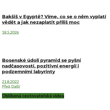
Bakšiš v Egyptě? Víme, co se o něm vyplatí
vědět a jak nezaplatit příliš moc
18.5.2026
Bosenské údolí pyramid se pyšní
nadčasovostí, pozitivní energií i
podzemními labyrinty
21.8.2022
Před.
Další
Oblíbená cestovatelská videa