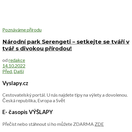
Poznáváme přírodu
Národní park Serengeti – setkejte se tváří v
tvář s divokou přírodou!
od
redakce
14.10.2022
Před.
Další
Vyslapy.cz
Cestovatelský portál. U nás najdete tipy na výlety a dovolenou.
Česká republika, Evropa a Svět
E- časopis VÝŠLAPY
Přečíst nebo stáhnout si ho můžete ZDARMA
ZDE