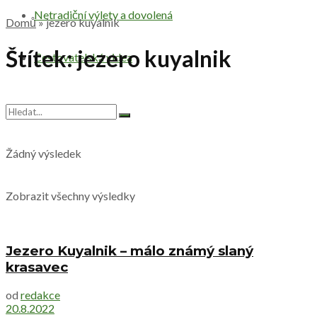
Netradiční výlety a dovolená
Domů
»
jezero kuyalnik
Štítek:
jezero kuyalnik
Cestovatelská videa
Žádný výsledek
Zobrazit všechny výsledky
Jezero Kuyalnik – málo známý slaný
krasavec
od
redakce
20.8.2022