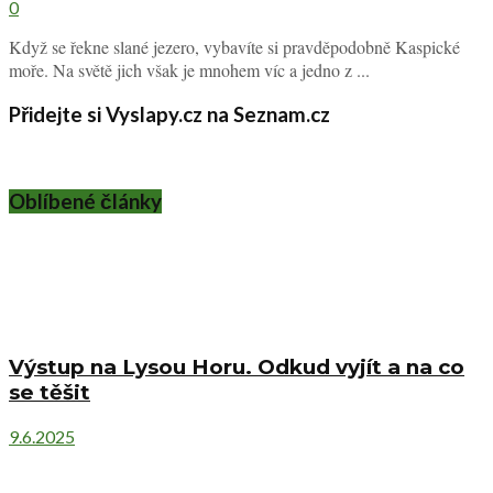
0
Když se řekne slané jezero, vybavíte si pravděpodobně Kaspické
moře. Na světě jich však je mnohem víc a jedno z ...
Přidejte si Vyslapy.cz na Seznam.cz
Oblíbené články
Výstup na Lysou Horu. Odkud vyjít a na co
se těšit
9.6.2025