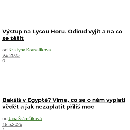
Výstup na Lysou Horu. Odkud vyjít a na co
se těšit
od
Kristyna Kousalikova
9.6.2025
0
Bakšiš v Egyptě? Víme, co se o něm vyplatí
vědět a jak nezaplatit příliš moc
od
Jana Šrámčíková
18.5.2026
1