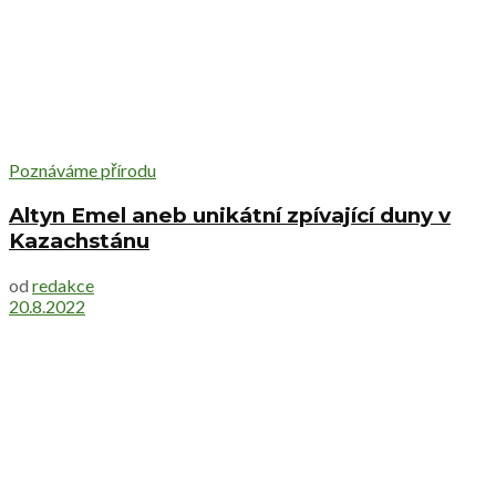
Poznáváme přírodu
Altyn Emel aneb unikátní zpívající duny v
Kazachstánu
od
redakce
20.8.2022