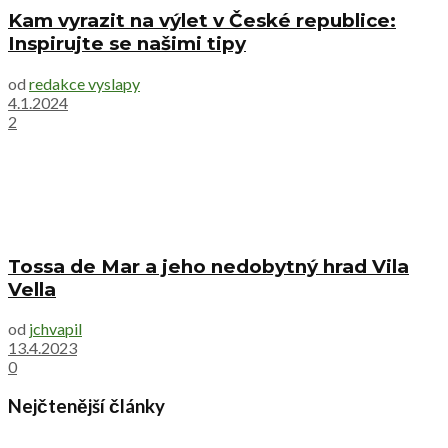
Kam vyrazit na výlet v České republice:
Inspirujte se našimi tipy
od
redakce vyslapy
4.1.2024
2
Tossa de Mar a jeho nedobytný hrad Vila
Vella
od
jchvapil
13.4.2023
0
Nejčtenější články