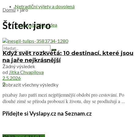
Netradiční výlety a dovolená
Domů
»
jaro
Štítek:
jaro
Cestovatelská videa
Když svět rozkvétá: 10 destinací, které jsou
na jaře nejkrásnější
Žádný výsledek
od
Jitka Chvapilova
2.5.2026
0
Zobrazit všechny výsledky
pixabay Jaro patří mezi nejpříjemnější období pro cestování. Po
dlouhé zimě se příroda probouzí k životu, dny se prodlužují a ...
Přidejte si Vyslapy.cz na Seznam.cz