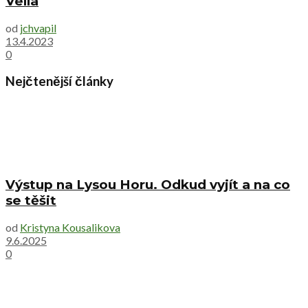
Vella
od
jchvapil
13.4.2023
0
Nejčtenější články
Výstup na Lysou Horu. Odkud vyjít a na co
se těšit
od
Kristyna Kousalikova
9.6.2025
0