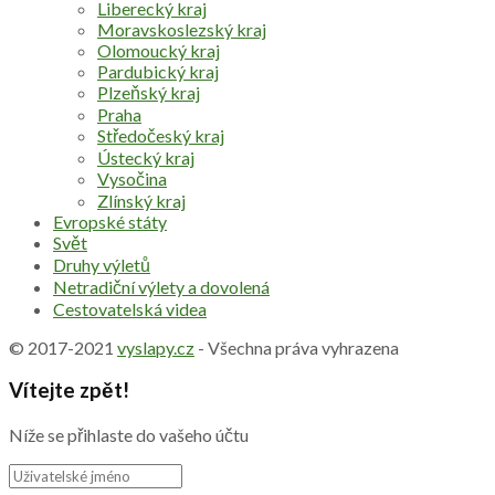
Liberecký kraj
Moravskoslezský kraj
Olomoucký kraj
Pardubický kraj
Plzeňský kraj
Praha
Středočeský kraj
Ústecký kraj
Vysočina
Zlínský kraj
Evropské státy
Svět
Druhy výletů
Netradiční výlety a dovolená
Cestovatelská videa
© 2017-2021
vyslapy.cz
- Všechna práva vyhrazena
Vítejte zpět!
Níže se přihlaste do vašeho účtu