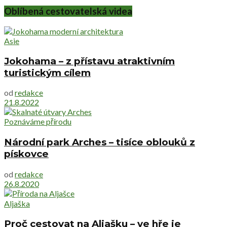
Oblíbená cestovatelská videa
Asie
Jokohama – z přístavu atraktivním
turistickým cílem
od
redakce
21.8.2022
Poznáváme přírodu
Národní park Arches – tisíce oblouků z
pískovce
od
redakce
26.8.2020
Aljaška
Proč cestovat na Aljašku – ve hře je