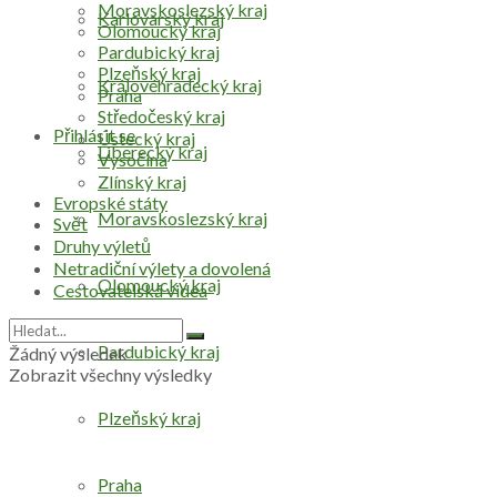
Moravskoslezský kraj
Karlovarský kraj
Olomoucký kraj
Pardubický kraj
Plzeňský kraj
Královéhradecký kraj
Praha
Středočeský kraj
Přihlásit se
Ústecký kraj
Liberecký kraj
Vysočina
Zlínský kraj
Evropské státy
Moravskoslezský kraj
Svět
Druhy výletů
Netradiční výlety a dovolená
Olomoucký kraj
Cestovatelská videa
Pardubický kraj
Žádný výsledek
Zobrazit všechny výsledky
Plzeňský kraj
Praha