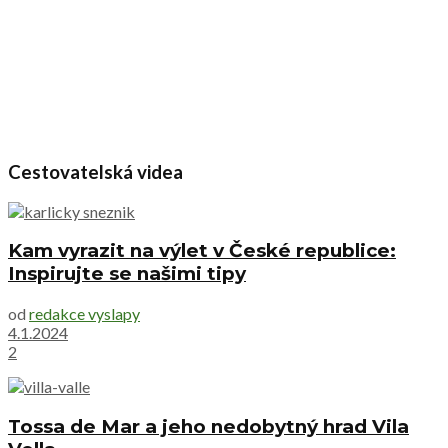
Cestovatelská videa
Kam vyrazit na výlet v České republice:
Inspirujte se našimi tipy
od
redakce vyslapy
4.1.2024
2
Tossa de Mar a jeho nedobytný hrad Vila