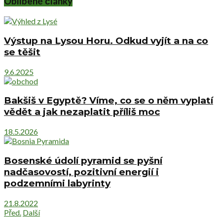
Oblíbené články
Výstup na Lysou Horu. Odkud vyjít a na co
se těšit
9.6.2025
Bakšiš v Egyptě? Víme, co se o něm vyplatí
vědět a jak nezaplatit příliš moc
18.5.2026
Bosenské údolí pyramid se pyšní
nadčasovostí, pozitivní energií i
podzemními labyrinty
21.8.2022
Před.
Další