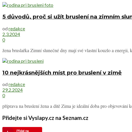
5 důvodů, proč si užít bruslení na zimním sl
od
redakce
2.3.2024
0
žena bruslařka Zimní slunečné dny mají své vlastní kouzlo a energii, k
10 nejkrásnějších míst pro bruslení v zimě
od
redakce
29.2.2024
0
příprava na bruslení žena a dítě Zima je ideální doba pro objevování 
Přidejte si Vyslapy.cz na Seznam.cz