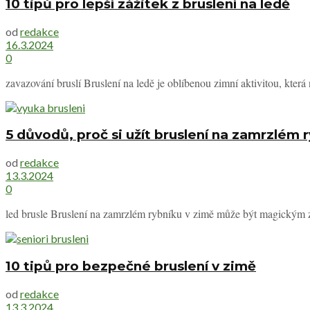
10 tipů pro lepší zážitek z bruslení na ledě
od
redakce
16.3.2024
0
zavazování bruslí Bruslení na ledě je oblíbenou zimní aktivitou, která n
5 důvodů, proč si užít bruslení na zamrzlém 
od
redakce
13.3.2024
0
led brusle Bruslení na zamrzlém rybníku v zimě může být magickým záž
10 tipů pro bezpečné bruslení v zimě
od
redakce
13.3.2024