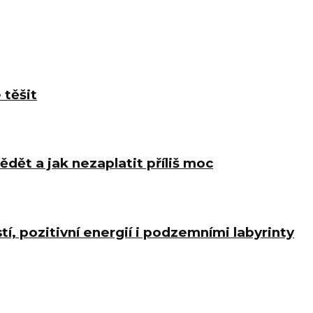
 těšit
ědět a jak nezaplatit příliš moc
í, pozitivní energií i podzemními labyrinty