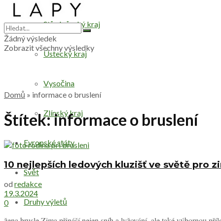
Středočeský kraj
Žádný výsledek
Zobrazit všechny výsledky
Ústecký kraj
Vysočina
Domů
»
informace o bruslení
Zlínský kraj
Štítek:
informace o bruslení
Evropské státy
10 nejlepších ledových kluzišť ve světě pro z
Svět
od
redakce
19.3.2024
Druhy výletů
0
žena brusle Zima přináší nejen sníh a lyžování, ale také výbornou příle