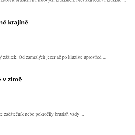
né krajině
ý zážitek. Od zamrzlých jezer až po kluziště uprostřed ...
ě v zimě
te začátečník nebo pokročilý bruslař, vždy ...