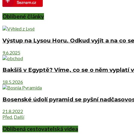
Oblíbené články
Výstup na Lysou Horu. Odkud vyjít a na co se
9.6.2025
Bakšiš v Egyptě? Víme, co se o něm vyplatí v
18.5.2026
Bosenské údolí pyramid se pyšní nadčasovost
21.8.2022
Před.
Další
Oblíbená cestovatelská videa