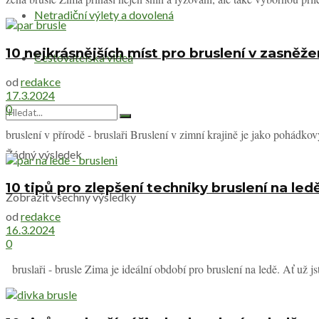
Netradiční výlety a dovolená
10 nejkrásnějších míst pro bruslení v zasněže
Cestovatelská videa
od
redakce
17.3.2024
0
bruslení v přírodě - bruslaři Bruslení v zimní krajině je jako pohádkov
Žádný výsledek
10 tipů pro zlepšení techniky bruslení na led
Zobrazit všechny výsledky
od
redakce
16.3.2024
0
bruslaři - brusle Zima je ideální období pro bruslení na ledě. Ať už js