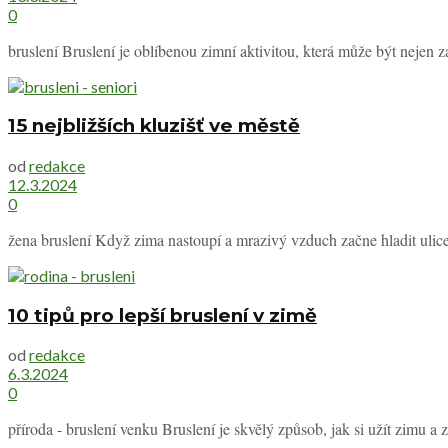
0
bruslení Bruslení je oblíbenou zimní aktivitou, která může být nejen z
15 nejbližších kluzišť ve městě
od
redakce
12.3.2024
0
žena bruslení Když zima nastoupí a mrazivý vzduch začne hladit ulice 
10 tipů pro lepší bruslení v zimě
od
redakce
6.3.2024
0
příroda - bruslení venku Bruslení je skvělý způsob, jak si užít zimu a z