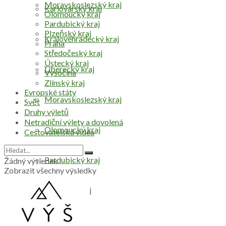
Moravskoslezský kraj
Karlovarský kraj
Olomoucký kraj
Pardubický kraj
Plzeňský kraj
Královéhradecký kraj
Praha
Středočeský kraj
Ústecký kraj
Liberecký kraj
Vysočina
Zlínský kraj
Evropské státy
Moravskoslezský kraj
Svět
Druhy výletů
Netradiční výlety a dovolená
Olomoucký kraj
Cestovatelská videa
Pardubický kraj
Žádný výsledek
Zobrazit všechny výsledky
Plzeňský kraj
Praha