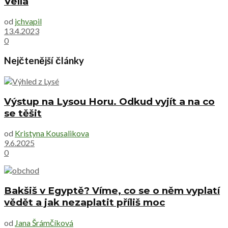
Vella
od
jchvapil
13.4.2023
0
Nejčtenější články
Výstup na Lysou Horu. Odkud vyjít a na co
se těšit
od
Kristyna Kousalikova
9.6.2025
0
Bakšiš v Egyptě? Víme, co se o něm vyplatí
vědět a jak nezaplatit příliš moc
od
Jana Šrámčíková