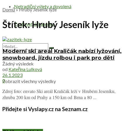
Netradiční výlety a dovolená
Domů
»
Hrubý Jeseník lyže
Štítek:
Hrubý Jeseník lyže
Cestovatelská videa
Moderní ski areál Kraličák nabízí lyžování,
snowboard, jízdu rolbou i park pro děti
Žádný výsledek
od
Kateřina Lulková
26.1.2023
0
Zobrazit všechny výsledky
Zdroj foto: envato Ski areál Kraličák leží v Hrubém Jeseníku,
zhruba 200 km od Prahy a 150 km od Brna a 80 ...
Přidejte si Vyslapy.cz na Seznam.cz