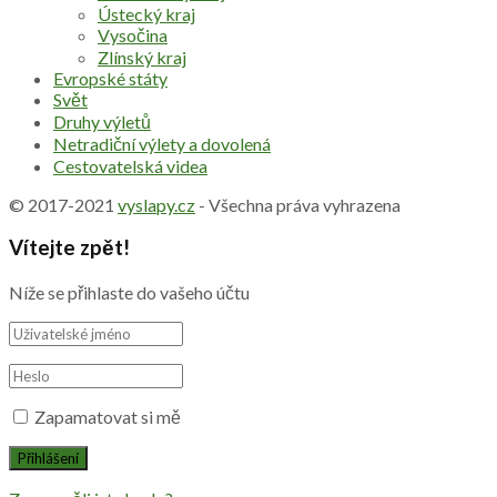
Ústecký kraj
Vysočina
Zlínský kraj
Evropské státy
Svět
Druhy výletů
Netradiční výlety a dovolená
Cestovatelská videa
© 2017-2021
vyslapy.cz
- Všechna práva vyhrazena
Vítejte zpět!
Níže se přihlaste do vašeho účtu
Zapamatovat si mě