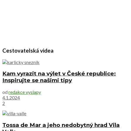
Cestovatelská videa
Kam vyrazit na výlet v České republice:
Inspirujte se našimi tipy
od
redakce vyslapy
4.1.2024
2
Tossa de Mar a jeho nedobytný hrad Vila