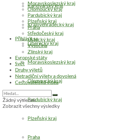
Moravskoslezský kraj
Karlovarský kraj
Olomoucký kraj
Pardubický kraj
Plzeňský kraj
Královéhradecký kraj
Praha
Středočeský kraj
Přihlásit se
Ústecký kraj
Liberecký kraj
Vysočina
Zlínský kraj
Evropské státy
Moravskoslezský kraj
Svět
Druhy výletů
Netradiční výlety a dovolená
Olomoucký kraj
Cestovatelská videa
Pardubický kraj
Žádný výsledek
Zobrazit všechny výsledky
Plzeňský kraj
Praha