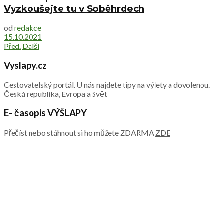
Vyzkoušejte tu v Soběhrdech
od
redakce
15.10.2021
Před.
Další
Vyslapy.cz
Cestovatelský portál. U nás najdete tipy na výlety a dovolenou.
Česká republika, Evropa a Svět
E- časopis VÝŠLAPY
Přečíst nebo stáhnout si ho můžete ZDARMA
ZDE