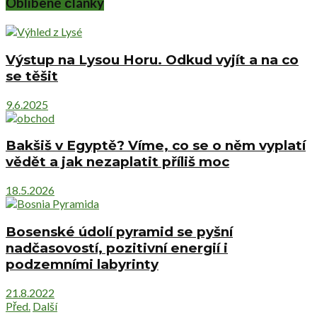
Oblíbené články
Výstup na Lysou Horu. Odkud vyjít a na co
se těšit
9.6.2025
Bakšiš v Egyptě? Víme, co se o něm vyplatí
vědět a jak nezaplatit příliš moc
18.5.2026
Bosenské údolí pyramid se pyšní
nadčasovostí, pozitivní energií i
podzemními labyrinty
21.8.2022
Před.
Další