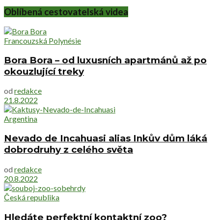
Oblíbená cestovatelská videa
Francouzská Polynésie
Bora Bora – od luxusních apartmánů až po
okouzlující treky
od
redakce
21.8.2022
Argentina
Nevado de Incahuasi alias Inkův dům láká
dobrodruhy z celého světa
od
redakce
20.8.2022
Česká republika
Hledáte perfektní kontaktní zoo?