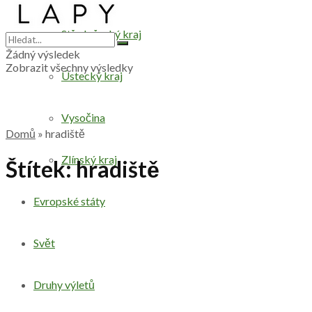
Středočeský kraj
Žádný výsledek
Zobrazit všechny výsledky
Ústecký kraj
Vysočina
Domů
»
hradiště
Zlínský kraj
Štítek:
hradiště
Evropské státy
Svět
Druhy výletů