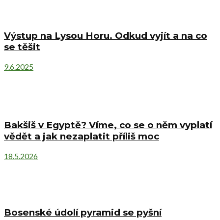
Výstup na Lysou Horu. Odkud vyjít a na co
se těšit
9.6.2025
Bakšiš v Egyptě? Víme, co se o něm vyplatí
vědět a jak nezaplatit příliš moc
18.5.2026
Bosenské údolí pyramid se pyšní