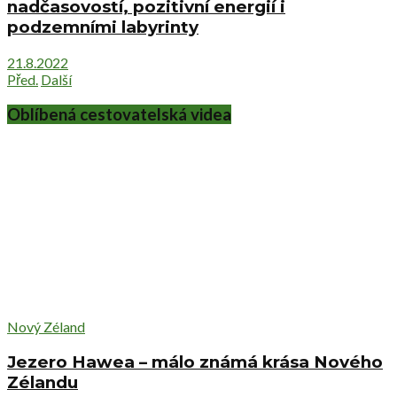
nadčasovostí, pozitivní energií i
podzemními labyrinty
21.8.2022
Před.
Další
Oblíbená cestovatelská videa
Nový Zéland
Jezero Hawea – málo známá krása Nového
Zélandu