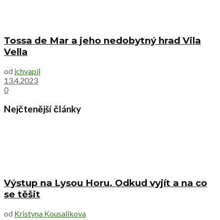
Tossa de Mar a jeho nedobytný hrad Vila
Vella
od
jchvapil
13.4.2023
0
Nejčtenější články
Výstup na Lysou Horu. Odkud vyjít a na co
se těšit
od
Kristyna Kousalikova