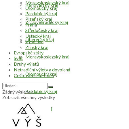
Moravskoslezský kraj
Karlovarský kraj
Olomoucký kraj
Pardubický kraj
Plzeňský kraj
Královéhradecký kraj
Praha
Středočeský kraj
Ústecký kraj
Liberecký kraj
Vysočina
Zlínský kraj
Evropské státy
Moravskoslezský kraj
Svět
Druhy výletů
Netradiční výlety a dovolená
Olomoucký kraj
Cestovatelská videa
Pardubický kraj
Žádný výsledek
Zobrazit všechny výsledky
Plzeňský kraj
Praha