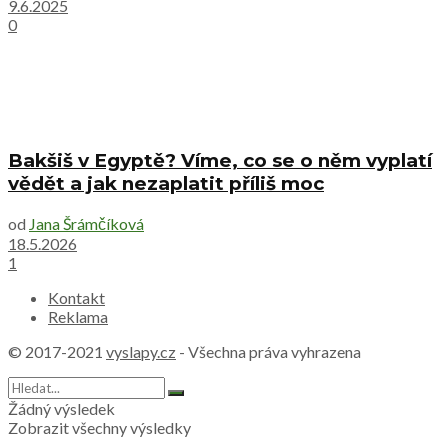
9.6.2025
0
Bakšiš v Egyptě? Víme, co se o něm vyplatí
vědět a jak nezaplatit příliš moc
od
Jana Šrámčíková
18.5.2026
1
Kontakt
Reklama
© 2017-2021
vyslapy.cz
- Všechna práva vyhrazena
Žádný výsledek
Zobrazit všechny výsledky