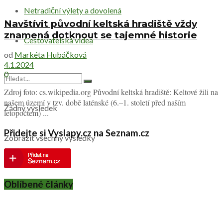
Netradiční výlety a dovolená
Navštívit původní keltská hradiště vždy
znamená dotknout se tajemné historie
Cestovatelská videa
od
Markéta Hubáčková
4.1.2024
0
Zdroj foto: cs.wikipedia.org Původní keltská hradiště: Keltové žili na
našem území v tzv. době laténské (6.–1. století před naším
Žádný výsledek
letopočtem) ...
Přidejte si Vyslapy.cz na Seznam.cz
Zobrazit všechny výsledky
Oblíbené články