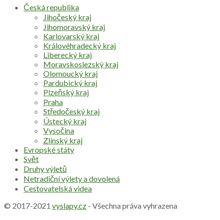
Česká republika
Jihočeský kraj
Jihomoravský kraj
Karlovarský kraj
Královéhradecký kraj
Liberecký kraj
Moravskoslezský kraj
Olomoucký kraj
Pardubický kraj
Plzeňský kraj
Praha
Středočeský kraj
Ústecký kraj
Vysočina
Zlínský kraj
Evropské státy
Svět
Druhy výletů
Netradiční výlety a dovolená
Cestovatelská videa
© 2017-2021
vyslapy.cz
- Všechna práva vyhrazena