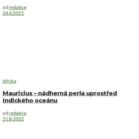
od
redakce
24.4.2021
Afrika
Mauricius – nádherná perla uprostřed
Indického oceánu
od
redakce
21.8.2022