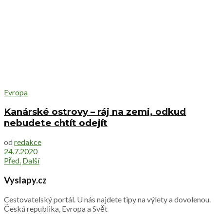
Evropa
Kanárské ostrovy – ráj na zemi, odkud
nebudete chtít odejít
od
redakce
24.7.2020
Před.
Další
Vyslapy.cz
Cestovatelský portál. U nás najdete tipy na výlety a dovolenou.
Česká republika, Evropa a Svět