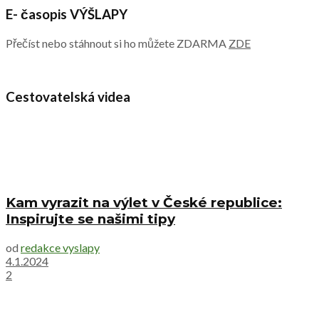
E- časopis VÝŠLAPY
Přečíst nebo stáhnout si ho můžete ZDARMA
ZDE
Cestovatelská videa
Kam vyrazit na výlet v České republice:
Inspirujte se našimi tipy
od
redakce vyslapy
4.1.2024
2