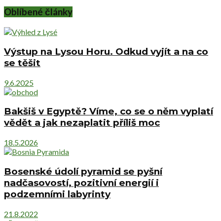
Oblíbené články
Výstup na Lysou Horu. Odkud vyjít a na co
se těšit
9.6.2025
Bakšiš v Egyptě? Víme, co se o něm vyplatí
vědět a jak nezaplatit příliš moc
18.5.2026
Bosenské údolí pyramid se pyšní
nadčasovostí, pozitivní energií i
podzemními labyrinty
21.8.2022