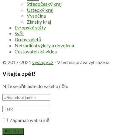
Středočeský kraj
Ústecký kraj
Vysočina
Zlínský kraj
Evropské státy
Svět
Druhy výletů
Netradiční výlety a dovolená
Cestovatelská videa
© 2017-2021
vyslapy.cz
- Všechna práva vyhrazena
Vítejte zpět!
Níže se přihlaste do vašeho účtu
Zapamatovat si mě