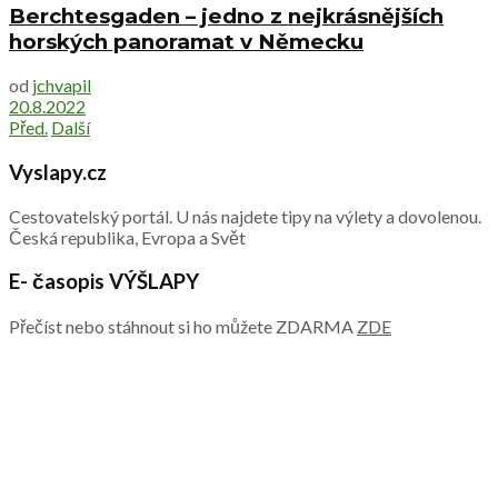
Berchtesgaden – jedno z nejkrásnějších
horských panoramat v Německu
od
jchvapil
20.8.2022
Před.
Další
Vyslapy.cz
Cestovatelský portál. U nás najdete tipy na výlety a dovolenou.
Česká republika, Evropa a Svět
E- časopis VÝŠLAPY
Přečíst nebo stáhnout si ho můžete ZDARMA
ZDE