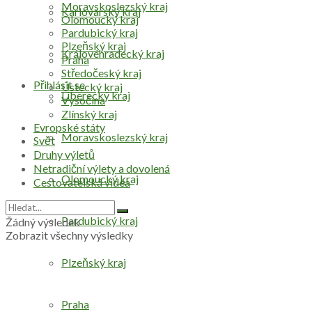
Moravskoslezský kraj
Karlovarský kraj
Olomoucký kraj
Pardubický kraj
Plzeňský kraj
Královéhradecký kraj
Praha
Středočeský kraj
Přihlásit se
Ústecký kraj
Liberecký kraj
Vysočina
Zlínský kraj
Evropské státy
Moravskoslezský kraj
Svět
Druhy výletů
Netradiční výlety a dovolená
Olomoucký kraj
Cestovatelská videa
Pardubický kraj
Žádný výsledek
Zobrazit všechny výsledky
Plzeňský kraj
Praha