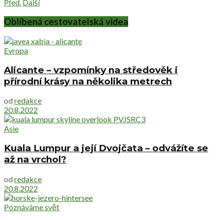
Před.
Další
Oblíbená cestovatelská videa
Evropa
Alicante – vzpomínky na středověk i
přírodní krásy na několika metrech
od
redakce
20.8.2022
Asie
Kuala Lumpur a její Dvojčata – odvážíte se
až na vrchol?
od
redakce
20.8.2022
Poznáváme svět