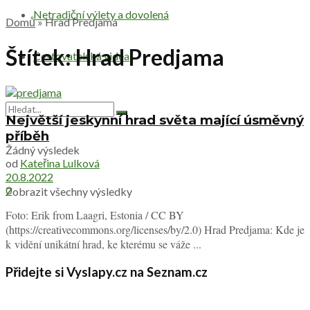
Netradiční výlety a dovolená
Domů
»
Hrad Predjama
Štítek:
Hrad Predjama
Cestovatelská videa
Největší jeskynní hrad světa mající úsměvný
příběh
Žádný výsledek
od
Kateřina Lulková
20.8.2022
0
Zobrazit všechny výsledky
Foto: Erik from Laagri, Estonia / CC BY
(https://creativecommons.org/licenses/by/2.0) Hrad Predjama: Kde je
k vidění unikátní hrad, ke kterému se váže ...
Přidejte si Vyslapy.cz na Seznam.cz