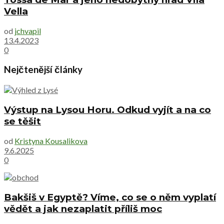
Vella
od
jchvapil
13.4.2023
0
Nejčtenější články
Výstup na Lysou Horu. Odkud vyjít a na co
se těšit
od
Kristyna Kousalikova
9.6.2025
0
Bakšiš v Egyptě? Víme, co se o něm vyplatí
vědět a jak nezaplatit příliš moc