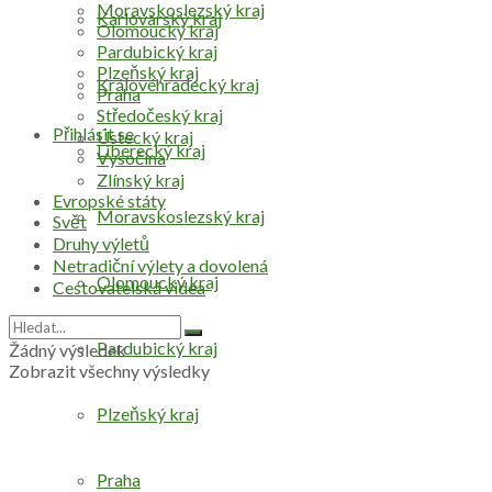
Moravskoslezský kraj
Karlovarský kraj
Olomoucký kraj
Pardubický kraj
Plzeňský kraj
Královéhradecký kraj
Praha
Středočeský kraj
Přihlásit se
Ústecký kraj
Liberecký kraj
Vysočina
Zlínský kraj
Evropské státy
Moravskoslezský kraj
Svět
Druhy výletů
Netradiční výlety a dovolená
Olomoucký kraj
Cestovatelská videa
Pardubický kraj
Žádný výsledek
Zobrazit všechny výsledky
Plzeňský kraj
Praha