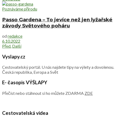
Poznáváme přírodu
Passo Gardena – To jevíce než jen lyžařské
závody Světového poháru
od
redakce
6.10.2022
Před.
Další
Vyslapy.cz
Cestovatelský portál. U nás najdete tipy na výlety a dovolenou.
Česká republika, Evropa a Svět
E- časopis VÝŠLAPY
Přečíst nebo stáhnout si ho můžete ZDARMA
ZDE
Cestovatelská videa