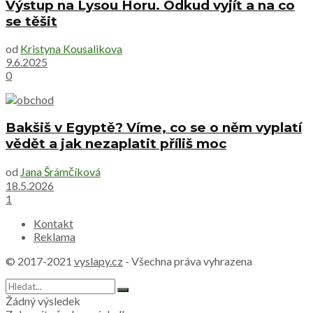
Výstup na Lysou Horu. Odkud vyjít a na co
se těšit
od
Kristyna Kousalikova
9.6.2025
0
Bakšiš v Egyptě? Víme, co se o něm vyplatí
vědět a jak nezaplatit příliš moc
od
Jana Šrámčíková
18.5.2026
1
Kontakt
Reklama
© 2017-2021
vyslapy.cz
- Všechna práva vyhrazena
Žádný výsledek