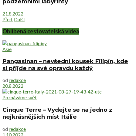
podzemními labyrinty
21.8.2022
Před.
Další
Oblíbená cestovatelská videa
Asie
Pangasinan – nevšední kousek Filipín, kde
si přijde na své opravdu každý
od
redakce
20.8.2022
Poznáváme svět
Cinque Terre – Vydejte se na jedno z
nejkrásnějších míst Itálie
od
redakce
1.10.2022