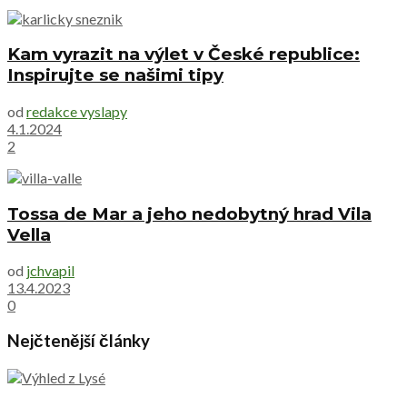
Kam vyrazit na výlet v České republice:
Inspirujte se našimi tipy
od
redakce vyslapy
4.1.2024
2
Tossa de Mar a jeho nedobytný hrad Vila
Vella
od
jchvapil
13.4.2023
0
Nejčtenější články