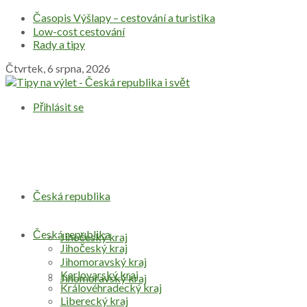
Časopis Výšlapy – cestování a turistika
Low-cost cestování
Rady a tipy
Čtvrtek, 6 srpna, 2026
Přihlásit se
Česká republika
Česká republika
Jihočeský kraj
Jihočeský kraj
Jihomoravský kraj
Karlovarský kraj
Jihomoravský kraj
Královéhradecký kraj
Liberecký kraj