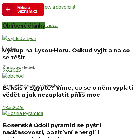
Netradiční výlety a dovolená
Cestovatelská videa
Oblíbené články
Výstup na Lysou Horu. Odkud vyjít a na co
se těšit
Žádný výsledek
9.6.2025
Zobrazit všechny výsledky
Bakšiš v Egyptě? Víme, co se o něm vyplatí
vědět a jak nezaplatit příliš moc
18.5.2026
Bosenské údolí pyramid se pyšní
nadčasovostí, pozitivní energií i