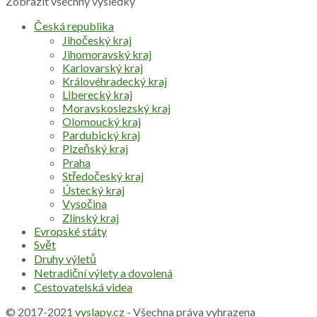
Zobrazit všechny výsledky
Česká republika
Jihočeský kraj
Jihomoravský kraj
Karlovarský kraj
Královéhradecký kraj
Liberecký kraj
Moravskoslezský kraj
Olomoucký kraj
Pardubický kraj
Plzeňský kraj
Praha
Středočeský kraj
Ústecký kraj
Vysočina
Zlínský kraj
Evropské státy
Svět
Druhy výletů
Netradiční výlety a dovolená
Cestovatelská videa
© 2017-2021
vyslapy.cz
- Všechna práva vyhrazena