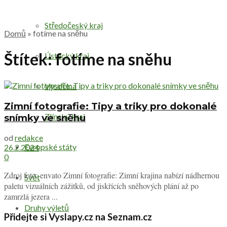
Středočeský kraj
Domů
»
fotíme na sněhu
Štítek:
fotíme na sněhu
Ústecký kraj
Vysočina
Zimní fotografie: Tipy a triky pro dokonalé
Zlínský kraj
snímky ve sněhu
od
redakce
Evropské státy
26.2.2024
0
Zdroj foto: envato Zimní fotografie: Zimní krajina nabízí nádhernou
Svět
paletu vizuálních zážitků, od jiskřících sněhových plání až po
zamrzlá jezera ...
Druhy výletů
Přidejte si Vyslapy.cz na Seznam.cz