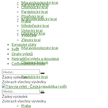
Moravskoslezský kraj
Karlovarský kraj
Olomoucký kraj
Pardubický kraj
Plzeňský kraj
Královéhradecký kraj
Praha
Středočeský kraj
Ústecký kraj
Liberecký kraj
Vysočina
Zlínský kraj
Evropské státy
Moravskoslezský kraj
Svět
Druhy výletů
Netradiční výlety a dovolená
Olomoucký kraj
Cestovatelská videa
Pardubický kraj
Žádný výsledek
Zobrazit všechny výsledky
Plzeňský kraj
Žádný výsledek
Zobrazit všechny výsledky
Praha