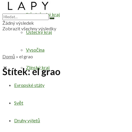
Středočeský kraj
Žádný výsledek
Zobrazit všechny výsledky
Ústecký kraj
Vysočina
Domů
»
el grao
Zlínský kraj
Štítek:
el grao
Evropské státy
Svět
Druhy výletů