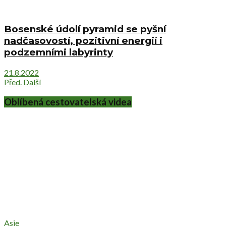
Bosenské údolí pyramid se pyšní
nadčasovostí, pozitivní energií i
podzemními labyrinty
21.8.2022
Před.
Další
Oblíbená cestovatelská videa
Asie