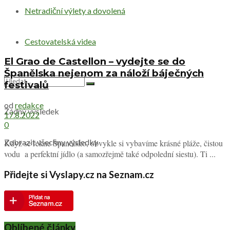
Netradiční výlety a dovolená
Cestovatelská videa
El Grao de Castellon – vydejte se do
Španělska nejenom za náloží báječných
festivalů
od
redakce
Žádný výsledek
17.8.2022
0
Zobrazit všechny výsledky
Když se řekne Španělsko, obvykle si vybavíme krásné pláže, čistou
vodu a perfektní jídlo (a samozřejmě také odpolední siestu). Ti ...
Přidejte si Vyslapy.cz na Seznam.cz
Oblíbené články