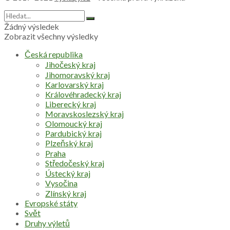
Žádný výsledek
Zobrazit všechny výsledky
Česká republika
Jihočeský kraj
Jihomoravský kraj
Karlovarský kraj
Královéhradecký kraj
Liberecký kraj
Moravskoslezský kraj
Olomoucký kraj
Pardubický kraj
Plzeňský kraj
Praha
Středočeský kraj
Ústecký kraj
Vysočina
Zlínský kraj
Evropské státy
Svět
Druhy výletů