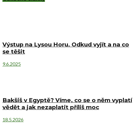
Výstup na Lysou Horu. Odkud vyjít a na co
se těšit
9.6.2025
Bakšiš v Egyptě? Víme, co se o něm vyplatí
vědět a jak nezaplatit příliš moc
18.5.2026