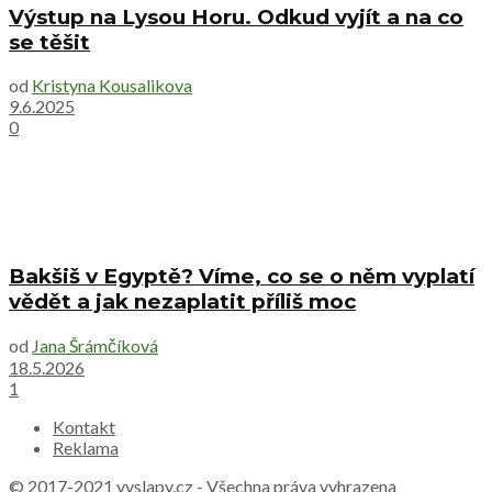
Výstup na Lysou Horu. Odkud vyjít a na co
se těšit
od
Kristyna Kousalikova
9.6.2025
0
Bakšiš v Egyptě? Víme, co se o něm vyplatí
vědět a jak nezaplatit příliš moc
od
Jana Šrámčíková
18.5.2026
1
Kontakt
Reklama
© 2017-2021
vyslapy.cz
- Všechna práva vyhrazena