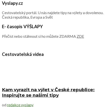
Vyslapy.cz
Cestovatelský portál. U nás najdete tipy na výlety a dovolenou.
Česká republika, Evropa a Svět
E- časopis VÝŠLAPY
Přečíst nebo stáhnout si ho můžete ZDARMA
ZDE
Cestovatelská videa
Kam vyrazit na výlet v České republice:
Inspirujte se našimi tipy
od
redakce vyslapy