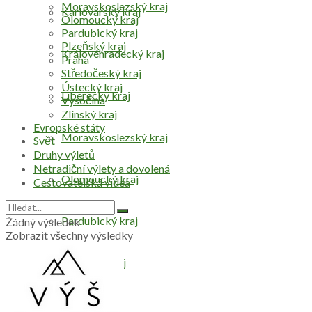
Moravskoslezský kraj
Karlovarský kraj
Olomoucký kraj
Pardubický kraj
Plzeňský kraj
Královéhradecký kraj
Praha
Středočeský kraj
Ústecký kraj
Liberecký kraj
Vysočina
Zlínský kraj
Evropské státy
Moravskoslezský kraj
Svět
Druhy výletů
Netradiční výlety a dovolená
Olomoucký kraj
Cestovatelská videa
Pardubický kraj
Žádný výsledek
Zobrazit všechny výsledky
Plzeňský kraj
Praha