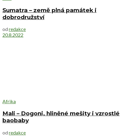
Sumatra – země plná památek i
dobrodružství
od
redakce
20.8.2022
Afrika
Mali – Dogoni, hliněné mešity i vzrostlé
baobaby
od
redakce