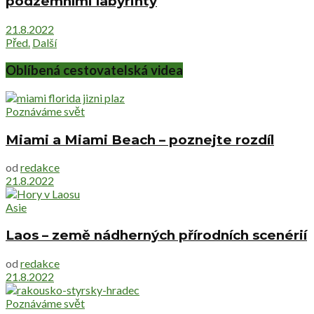
podzemními labyrinty
21.8.2022
Před.
Další
Oblíbená cestovatelská videa
Poznáváme svět
Miami a Miami Beach – poznejte rozdíl
od
redakce
21.8.2022
Asie
Laos – země nádherných přírodních scenérií
od
redakce
21.8.2022
Poznáváme svět