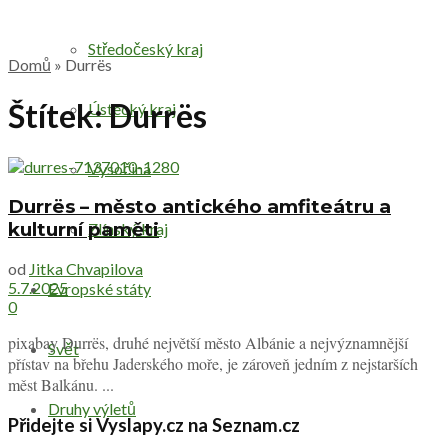
Středočeský kraj
Domů
»
Durrës
Štítek:
Durrës
Ústecký kraj
Vysočina
Durrës – město antického amfiteátru a
kulturní paměti
Zlínský kraj
od
Jitka Chvapilova
5.7.2025
Evropské státy
0
pixabay Durrës, druhé největší město Albánie a nejvýznamnější
Svět
přístav na břehu Jaderského moře, je zároveň jedním z nejstarších
měst Balkánu. ...
Druhy výletů
Přidejte si Vyslapy.cz na Seznam.cz