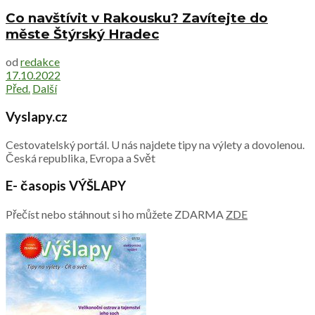
Co navštívit v Rakousku? Zavítejte do
měste Štýrský Hradec
od
redakce
17.10.2022
Před.
Další
Vyslapy.cz
Cestovatelský portál. U nás najdete tipy na výlety a dovolenou.
Česká republika, Evropa a Svět
E- časopis VÝŠLAPY
Přečíst nebo stáhnout si ho můžete ZDARMA
ZDE