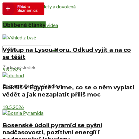
Netradiční výlety a dovolená
Oblíbené články
Cestovatelská videa
Výstup na Lysou Horu. Odkud vyjít a na co
se těšit
Žádný výsledek
9.6.2025
Zobrazit všechny výsledky
Bakšiš v Egyptě? Víme, co se o něm vyplatí
vědět a jak nezaplatit příliš moc
18.5.2026
Bosenské údolí pyramid se pyšní
nadčasovostí, pozitivní energií i