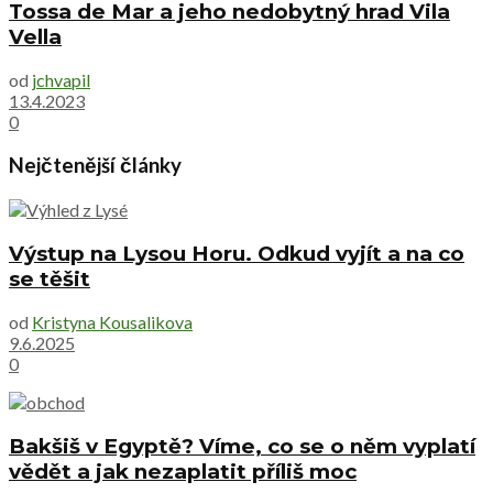
Tossa de Mar a jeho nedobytný hrad Vila
Vella
od
jchvapil
13.4.2023
0
Nejčtenější články
Výstup na Lysou Horu. Odkud vyjít a na co
se těšit
od
Kristyna Kousalikova
9.6.2025
0
Bakšiš v Egyptě? Víme, co se o něm vyplatí
vědět a jak nezaplatit příliš moc