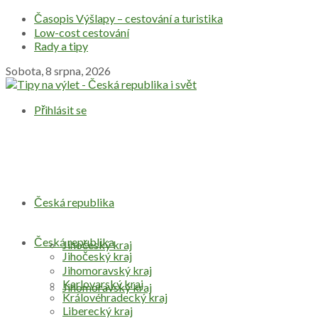
Časopis Výšlapy – cestování a turistika
Low-cost cestování
Rady a tipy
Sobota, 8 srpna, 2026
Přihlásit se
Česká republika
Česká republika
Jihočeský kraj
Jihočeský kraj
Jihomoravský kraj
Karlovarský kraj
Jihomoravský kraj
Královéhradecký kraj
Liberecký kraj