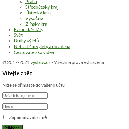
Praha
Středočeský kraj
Ústecký kraj
Vysočina
Zlínský kraj
Evropské státy
Svět
Druhy výletů
Netradiční výlety a dovolená
Cestovatelská videa
© 2017-2021
vyslapy.cz
- Všechna práva vyhrazena
Vítejte zpět!
Níže se přihlaste do vašeho účtu
Zapamatovat si mě