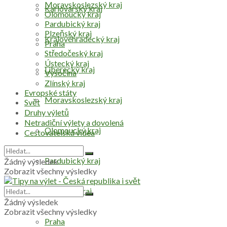
Moravskoslezský kraj
Karlovarský kraj
Olomoucký kraj
Pardubický kraj
Plzeňský kraj
Královéhradecký kraj
Praha
Středočeský kraj
Ústecký kraj
Liberecký kraj
Vysočina
Zlínský kraj
Evropské státy
Moravskoslezský kraj
Svět
Druhy výletů
Netradiční výlety a dovolená
Olomoucký kraj
Cestovatelská videa
Pardubický kraj
Žádný výsledek
Zobrazit všechny výsledky
Plzeňský kraj
Žádný výsledek
Zobrazit všechny výsledky
Praha