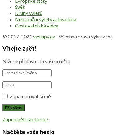
Evropské státy
Svět
Druhy výletů
Netradiční výlety a dovolená
Cestovatelská videa
© 2017-2021
vyslapy.cz
- Všechna práva vyhrazena
Vítejte zpět!
Níže se přihlaste do vašeho účtu
Zapamatovat si mě
Zapomněli jste heslo?
Načtěte vaše heslo