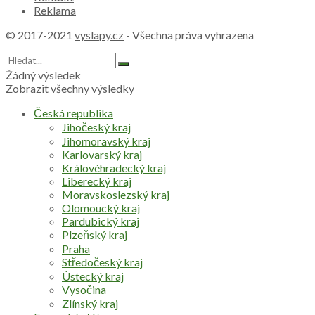
Reklama
© 2017-2021
vyslapy.cz
- Všechna práva vyhrazena
Žádný výsledek
Zobrazit všechny výsledky
Česká republika
Jihočeský kraj
Jihomoravský kraj
Karlovarský kraj
Královéhradecký kraj
Liberecký kraj
Moravskoslezský kraj
Olomoucký kraj
Pardubický kraj
Plzeňský kraj
Praha
Středočeský kraj
Ústecký kraj
Vysočina
Zlínský kraj