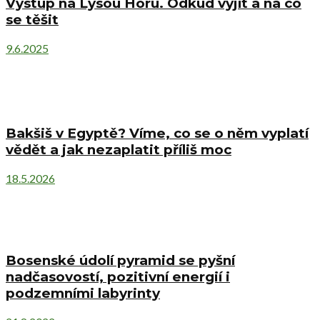
Výstup na Lysou Horu. Odkud vyjít a na co
se těšit
9.6.2025
Bakšiš v Egyptě? Víme, co se o něm vyplatí
vědět a jak nezaplatit příliš moc
18.5.2026
Bosenské údolí pyramid se pyšní
nadčasovostí, pozitivní energií i
podzemními labyrinty