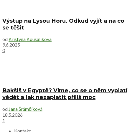
Výstup na Lysou Horu. Odkud vyjít a na co
se těšit
od
Kristyna Kousalikova
9.6.2025
0
Bakšiš v Egyptě? Víme, co se o něm vyplatí
vědět a jak nezaplatit příliš moc
od
Jana Šrámčíková
18.5.2026
1
Kontakt