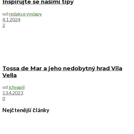
Inspirujte se našimi tipy
od
redakce vyslapy
4.1.2024
2
Tossa de Mar a jeho nedobytný hrad Vila
Vella
od
jchvapil
13.4.2023
0
Nejčtenější články