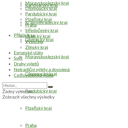
Moravskoslezský kraj
Karlovarský kraj
Olomoucký kraj
Pardubický kraj
Plzeňský kraj
Královéhradecký kraj
Praha
Středočeský kraj
Přihlásit se
Ústecký kraj
Liberecký kraj
Vysočina
Zlínský kraj
Evropské státy
Moravskoslezský kraj
Svět
Druhy výletů
Netradiční výlety a dovolená
Olomoucký kraj
Cestovatelská videa
Pardubický kraj
Žádný výsledek
Zobrazit všechny výsledky
Plzeňský kraj
Praha