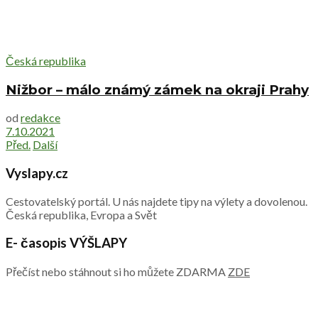
Česká republika
Nižbor – málo známý zámek na okraji Prahy
od
redakce
7.10.2021
Před.
Další
Vyslapy.cz
Cestovatelský portál. U nás najdete tipy na výlety a dovolenou.
Česká republika, Evropa a Svět
E- časopis VÝŠLAPY
Přečíst nebo stáhnout si ho můžete ZDARMA
ZDE