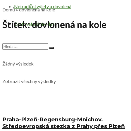
Netradiční výlety a dovolená
Domů
»
dovlonená na kole
Štítek:
dovlonená na kole
Cestovatelská videa
Žádný výsledek
Zobrazit všechny výsledky
Praha-Plzeň-Regensburg-Mnichov.
Středoevropská stezka z Prahy přes Plzeň