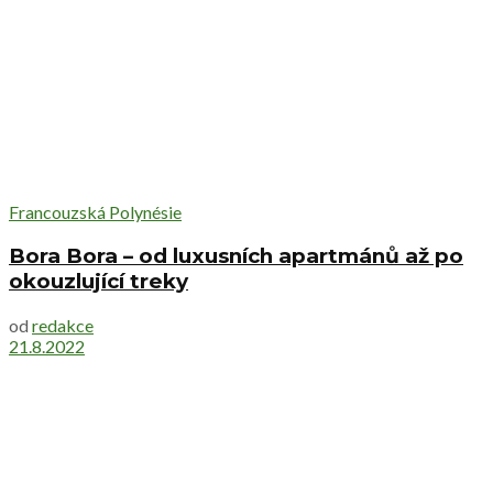
Francouzská Polynésie
Bora Bora – od luxusních apartmánů až po
okouzlující treky
od
redakce
21.8.2022