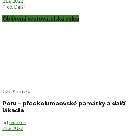
21.8.2022
Před.
Další
Oblíbená cestovatelská videa
Jižní Amerika
Peru – předkolumbovské památky a další
lákadla
od
redakce
21.8.2022