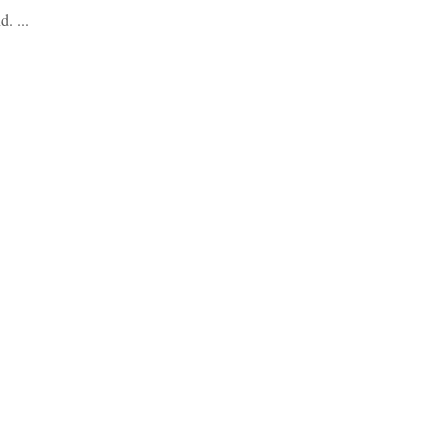
. ...