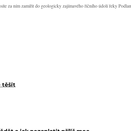
te za ním zamířit do geologicky zajímavého říčního údolí řeky Podland
 těšit