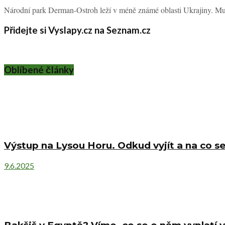
Národní park Derman-Ostroh leží v méně známé oblasti Ukrajiny. Musí
Přidejte si Vyslapy.cz na Seznam.cz
Oblíbené články
Výstup na Lysou Horu. Odkud vyjít a na co se
9.6.2025