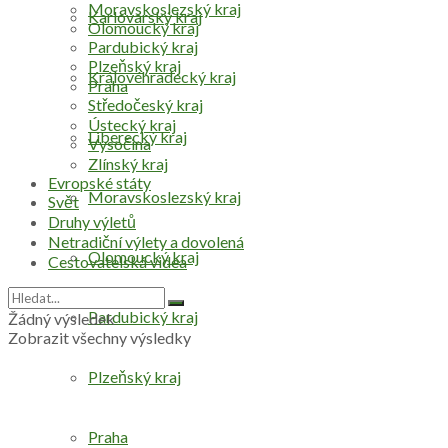
Moravskoslezský kraj
Karlovarský kraj
Olomoucký kraj
Pardubický kraj
Plzeňský kraj
Královéhradecký kraj
Praha
Středočeský kraj
Ústecký kraj
Liberecký kraj
Vysočina
Zlínský kraj
Evropské státy
Moravskoslezský kraj
Svět
Druhy výletů
Netradiční výlety a dovolená
Olomoucký kraj
Cestovatelská videa
Pardubický kraj
Žádný výsledek
Zobrazit všechny výsledky
Plzeňský kraj
Praha