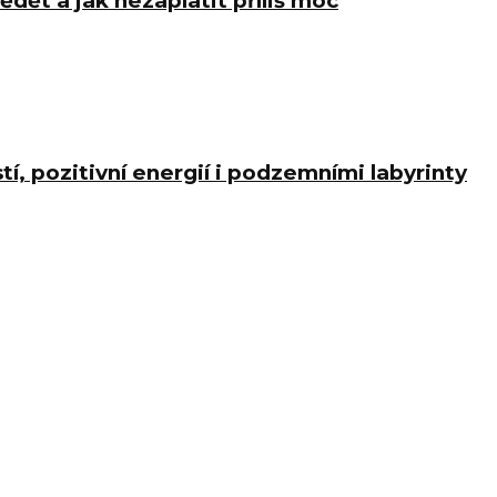
ědět a jak nezaplatit příliš moc
í, pozitivní energií i podzemními labyrinty