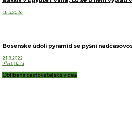
Bakšiš v Egyptě? Víme, co se o něm vyplatí v
18.5.2026
Bosenské údolí pyramid se pyšní nadčasovost
21.8.2022
Před.
Další
Oblíbená cestovatelská videa