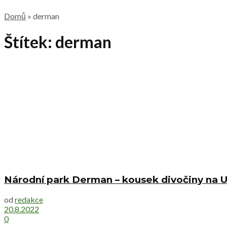
Domů
»
derman
Štítek:
derman
Národní park Derman – kousek divočiny na U
od
redakce
20.8.2022
0