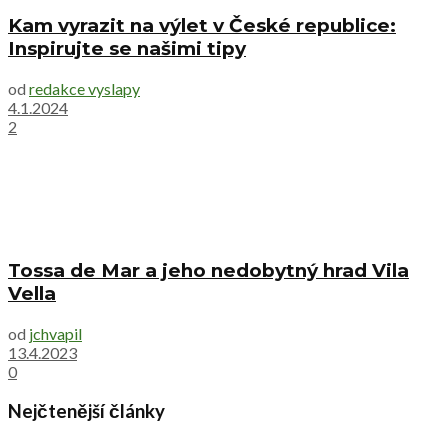
Kam vyrazit na výlet v České republice:
Inspirujte se našimi tipy
od
redakce vyslapy
4.1.2024
2
Tossa de Mar a jeho nedobytný hrad Vila
Vella
od
jchvapil
13.4.2023
0
Nejčtenější články