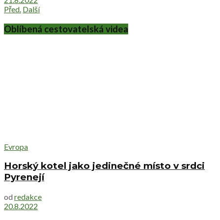
Před.
Další
Oblíbená cestovatelská videa
Evropa
Horský kotel jako jedinečné místo v srdci
Pyrenejí
od
redakce
20.8.2022