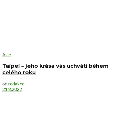
Asie
Taipei – jeho krása vás uchvátí během
celého roku
od
redakce
21.8.2022