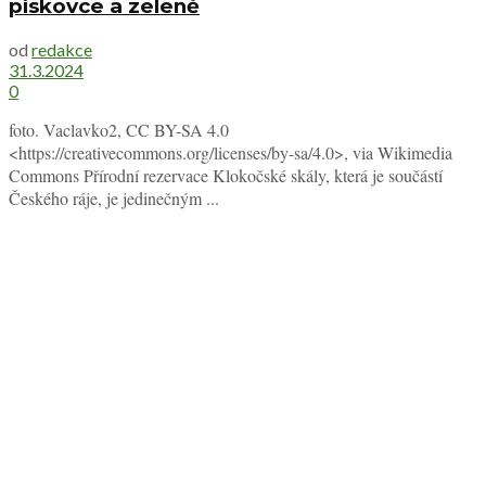
pískovce a zeleně
od
redakce
31.3.2024
0
foto. Vaclavko2, CC BY-SA 4.0
<https://creativecommons.org/licenses/by-sa/4.0>, via Wikimedia
Commons Přírodní rezervace Klokočské skály, která je součástí
Českého ráje, je jedinečným ...