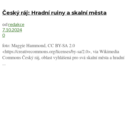
Český ráj: Hradní ruiny a skalní města
od
redakce
7.10.2024
0
foto: Maggie Hammond, CC BY-SA 2.0
<https://creativecommons.org/licenses/by-sa/2.0>, via Wikimedia
Commons Český ráj, oblast vyhlášená pro svá skalní města a hradní
...