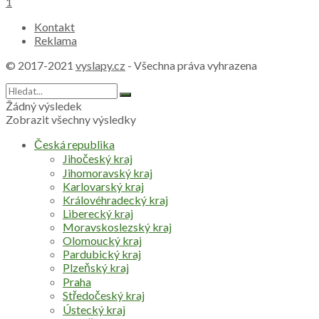
1
Kontakt
Reklama
© 2017-2021
vyslapy.cz
- Všechna práva vyhrazena
Žádný výsledek
Zobrazit všechny výsledky
Česká republika
Jihočeský kraj
Jihomoravský kraj
Karlovarský kraj
Královéhradecký kraj
Liberecký kraj
Moravskoslezský kraj
Olomoucký kraj
Pardubický kraj
Plzeňský kraj
Praha
Středočeský kraj
Ústecký kraj