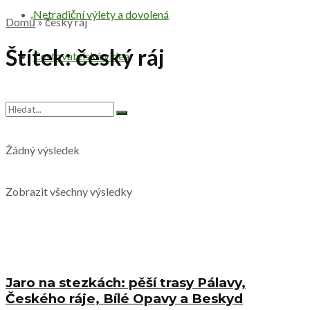
Netradiční výlety a dovolená
Domů
»
český ráj
Štítek:
český ráj
Cestovatelská videa
Žádný výsledek
Zobrazit všechny výsledky
Jaro na stezkách: pěší trasy Pálavy,
Českého ráje, Bílé Opavy a Beskyd