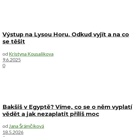
Výstup na Lysou Horu. Odkud vyjít a na co
se těšit
od
Kristyna Kousalikova
9.6.2025
0
Bakšiš v Egyptě? Víme, co se o něm vyplatí
vědět a jak nezaplatit příliš moc
od
Jana Šrámčíková
18.5.2026