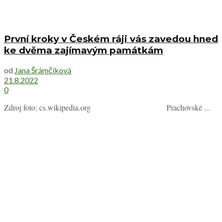
První kroky v Českém ráji vás zavedou hned
ke dvěma zajímavým památkám
od
Jana Šrámčíková
21.8.2022
0
Zdroj foto: cs.wikipedia.org Prachovské ...