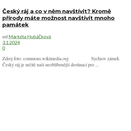
Český ráj a co v něm navštívit? Kromě
přírody máte možnost navštívit mnoho
památek
od
Markéta Hubáčková
3.1.2024
0
Zdroj foto: commons.wikimedia.org Sychrov zámek
Český ráj je určitě naší neoblíbenější destinací pro ...