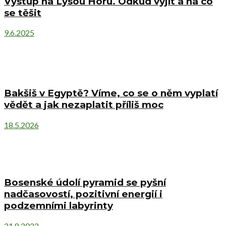
Výstup na Lysou Horu. Odkud vyjít a na co
se těšit
9.6.2025
Bakšiš v Egyptě? Víme, co se o něm vyplatí
vědět a jak nezaplatit příliš moc
18.5.2026
Bosenské údolí pyramid se pyšní
nadčasovostí, pozitivní energií i
podzemními labyrinty
21.8.2022