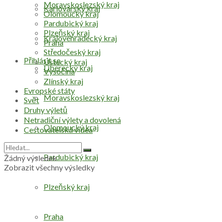
Moravskoslezský kraj
Karlovarský kraj
Olomoucký kraj
Pardubický kraj
Plzeňský kraj
Královéhradecký kraj
Praha
Středočeský kraj
Přihlásit se
Ústecký kraj
Liberecký kraj
Vysočina
Zlínský kraj
Evropské státy
Moravskoslezský kraj
Svět
Druhy výletů
Netradiční výlety a dovolená
Olomoucký kraj
Cestovatelská videa
Pardubický kraj
Žádný výsledek
Zobrazit všechny výsledky
Plzeňský kraj
Praha