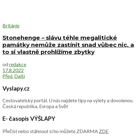
Británie
Stonehenge – slávu téhle megalitické
památky nemůže zastínit snad vůbec nic, a
to si vlastně prohlížíme zbytky
od
redakce
17.8.2022
Před.
Další
Vyslapy.cz
Cestovatelský portál. U nás najdete tipy na výlety a dovolenou.
Česká republika, Evropa a Svět
E- časopis VÝŠLAPY
Přečíst nebo stáhnout si ho můžete ZDARMA
ZDE