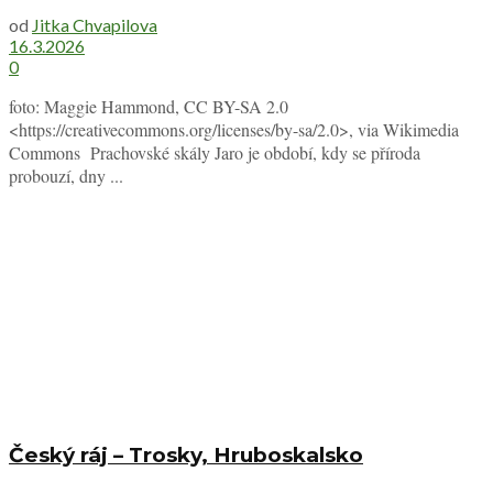
od
Jitka Chvapilova
16.3.2026
0
foto: Maggie Hammond, CC BY-SA 2.0
<https://creativecommons.org/licenses/by-sa/2.0>, via Wikimedia
Commons Prachovské skály Jaro je období, kdy se příroda
probouzí, dny ...
Český ráj – Trosky, Hruboskalsko