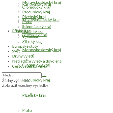
Moravskoslezský kraj
Karlovarský kraj
Olomoucký kraj
Pardubický kraj
Plzeňský kraj
Královéhradecký kraj
Praha
Středočeský kraj
Přihlásit se
Ústecký kraj
Liberecký kraj
Vysočina
Zlínský kraj
Evropské státy
Moravskoslezský kraj
Svět
Druhy výletů
Netradiční výlety a dovolená
Olomoucký kraj
Cestovatelská videa
Pardubický kraj
Žádný výsledek
Zobrazit všechny výsledky
Plzeňský kraj
Praha