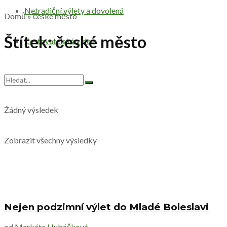
Netradiční výlety a dovolená
Domů
»
české město
Štítek:
české město
Cestovatelská videa
Žádný výsledek
Zobrazit všechny výsledky
Nejen podzimní výlet do Mladé Boleslavi
od
Markéta Hubáčková