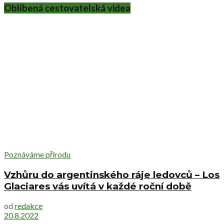
Oblíbená cestovatelská videa
Poznáváme přírodu
Vzhůru do argentinského ráje ledovců – Los
Glaciares vás uvítá v každé roční době
od
redakce
20.8.2022