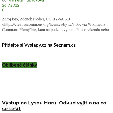
26.9.2022
0
Zdroj foto, Zdeněk Fiedler, CC BY-SA 3.0
<https://creativecommons.org/licenses/by-sa/3.0>, via Wikimedia
Commons Přemýšlíte, kam na podzim vyrazit třeba o víkendu nebo
...
Přidejte si Vyslapy.cz na Seznam.cz
Oblíbené články
Výstup na Lysou Horu. Odkud vyjít a na co
se těšit