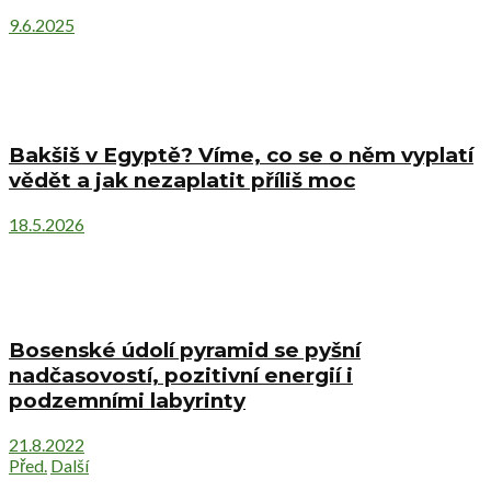
9.6.2025
Bakšiš v Egyptě? Víme, co se o něm vyplatí
vědět a jak nezaplatit příliš moc
18.5.2026
Bosenské údolí pyramid se pyšní
nadčasovostí, pozitivní energií i
podzemními labyrinty
21.8.2022
Před.
Další