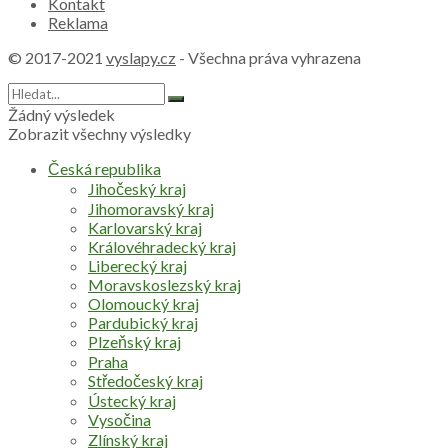
Kontakt
Reklama
© 2017-2021
vyslapy.cz
- Všechna práva vyhrazena
Žádný výsledek
Zobrazit všechny výsledky
Česká republika
Jihočeský kraj
Jihomoravský kraj
Karlovarský kraj
Královéhradecký kraj
Liberecký kraj
Moravskoslezský kraj
Olomoucký kraj
Pardubický kraj
Plzeňský kraj
Praha
Středočeský kraj
Ústecký kraj
Vysočina
Zlínský kraj