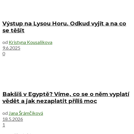
Výstup na Lysou Horu. Odkud vyjít a na co
se těšit
od
Kristyna Kousalikova
9.6.2025
0
Bakšiš v Egyptě? Víme, co se o něm vyplatí
vědět a jak nezaplatit příliš moc
od
Jana Šrámčíková
18.5.2026
1