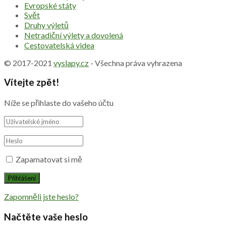
Evropské státy
Svět
Druhy výletů
Netradiční výlety a dovolená
Cestovatelská videa
© 2017-2021
vyslapy.cz
- Všechna práva vyhrazena
Vítejte zpět!
Níže se přihlaste do vašeho účtu
Zapamatovat si mě
Zapomněli jste heslo?
Načtěte vaše heslo