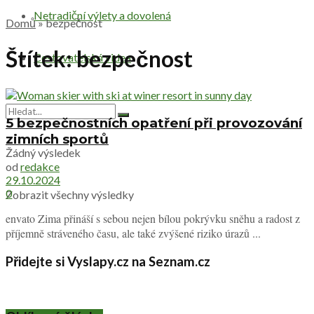
Netradiční výlety a dovolená
Domů
»
bezpečnost
Štítek:
bezpečnost
Cestovatelská videa
5 bezpečnostních opatření při provozování
zimních sportů
Žádný výsledek
od
redakce
29.10.2024
0
Zobrazit všechny výsledky
envato Zima přináší s sebou nejen bílou pokrývku sněhu a radost z
příjemně stráveného času, ale také zvýšené riziko úrazů ...
Přidejte si Vyslapy.cz na Seznam.cz