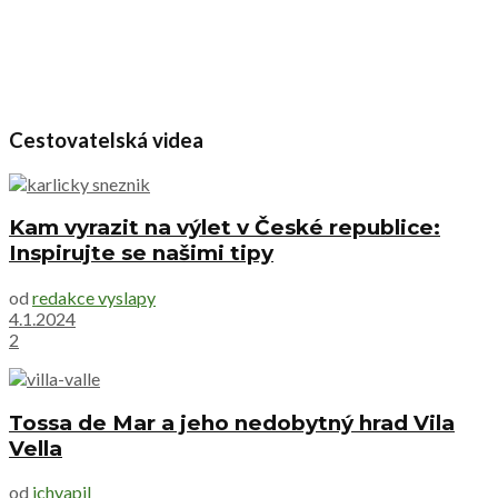
Cestovatelská videa
Kam vyrazit na výlet v České republice:
Inspirujte se našimi tipy
od
redakce vyslapy
4.1.2024
2
Tossa de Mar a jeho nedobytný hrad Vila
Vella
od
jchvapil