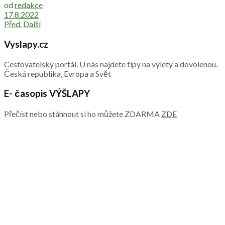
od
redakce
17.8.2022
Před.
Další
Vyslapy.cz
Cestovatelský portál. U nás najdete tipy na výlety a dovolenou.
Česká republika, Evropa a Svět
E- časopis VÝŠLAPY
Přečíst nebo stáhnout si ho můžete ZDARMA
ZDE