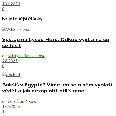
13.4.2023
0
Nejčtenější články
Výstup na Lysou Horu. Odkud vyjít a na co
se těšit
od
Kristyna Kousalikova
9.6.2025
0
Bakšiš v Egyptě? Víme, co se o něm vyplatí
vědět a jak nezaplatit příliš moc
od
Jana Šrámčíková
18.5.2026
1