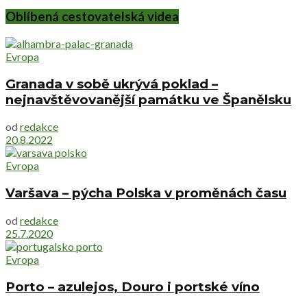
Oblíbená cestovatelská videa
Evropa
Granada v sobě ukrývá poklad –
nejnavštěvovanější památku ve Španělsku
od
redakce
20.8.2022
Evropa
Varšava – pýcha Polska v proměnách času
od
redakce
25.7.2020
Evropa
Porto – azulejos, Douro i portské víno