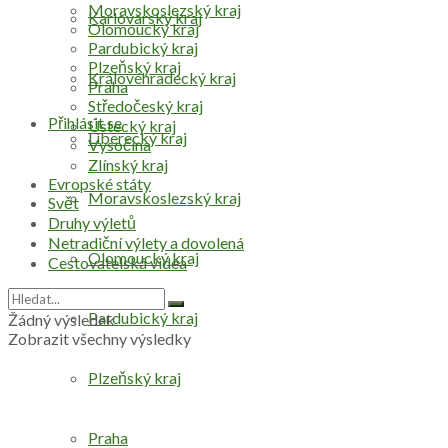
Moravskoslezský kraj
Karlovarský kraj
Olomoucký kraj
Pardubický kraj
Plzeňský kraj
Královéhradecký kraj
Praha
Středočeský kraj
Přihlásit se
Ústecký kraj
Liberecký kraj
Vysočina
Zlínský kraj
Evropské státy
Moravskoslezský kraj
Svět
Druhy výletů
Netradiční výlety a dovolená
Olomoucký kraj
Cestovatelská videa
Pardubický kraj
Žádný výsledek
Zobrazit všechny výsledky
Plzeňský kraj
Praha