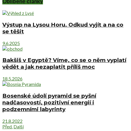
Oblíbené články
Výstup na Lysou Horu. Odkud vyjít a na co
se těšit
9.6.2025
Bakšiš v Egyptě? Víme, co se o něm vyplatí
vědět a jak nezaplatit příliš moc
18.5.2026
Bosenské údolí pyramid se pyšní
nadčasovostí, pozitivní energií i
podzemními labyrinty
21.8.2022
Před.
Další