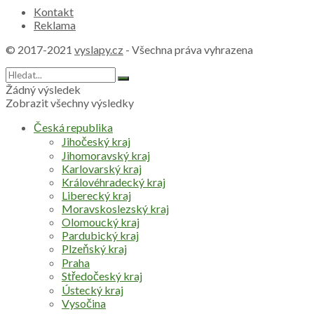
Kontakt
Reklama
© 2017-2021
vyslapy.cz
- Všechna práva vyhrazena
Žádný výsledek
Zobrazit všechny výsledky
Česká republika
Jihočeský kraj
Jihomoravský kraj
Karlovarský kraj
Královéhradecký kraj
Liberecký kraj
Moravskoslezský kraj
Olomoucký kraj
Pardubický kraj
Plzeňský kraj
Praha
Středočeský kraj
Ústecký kraj
Vysočina