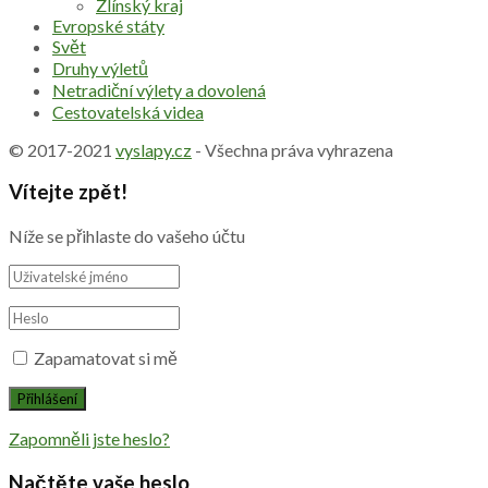
Zlínský kraj
Evropské státy
Svět
Druhy výletů
Netradiční výlety a dovolená
Cestovatelská videa
© 2017-2021
vyslapy.cz
- Všechna práva vyhrazena
Vítejte zpět!
Níže se přihlaste do vašeho účtu
Zapamatovat si mě
Zapomněli jste heslo?
Načtěte vaše heslo