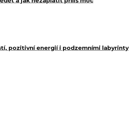
ědět a jak nezaplatit příliš moc
í, pozitivní energií i podzemními labyrinty