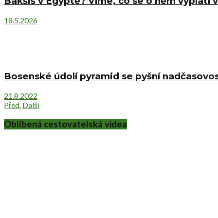
Bakšiš v Egyptě? Víme, co se o něm vyplatí v
18.5.2026
Bosenské údolí pyramid se pyšní nadčasovost
21.8.2022
Před.
Další
Oblíbená cestovatelská videa