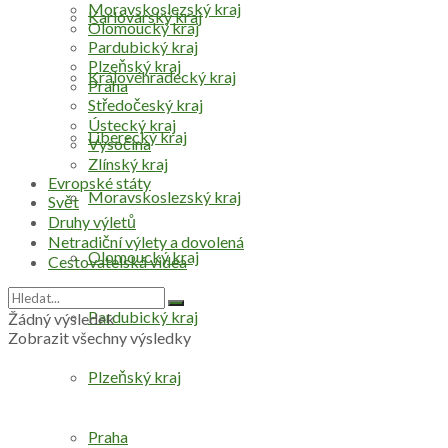
Moravskoslezský kraj
Karlovarský kraj
Olomoucký kraj
Pardubický kraj
Plzeňský kraj
Královéhradecký kraj
Praha
Středočeský kraj
Ústecký kraj
Liberecký kraj
Vysočina
Zlínský kraj
Evropské státy
Moravskoslezský kraj
Svět
Druhy výletů
Netradiční výlety a dovolená
Olomoucký kraj
Cestovatelská videa
Pardubický kraj
Žádný výsledek
Zobrazit všechny výsledky
Plzeňský kraj
Praha