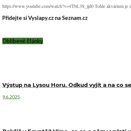
https://www.youtube.com/watch?v=4TbL3S_ijd0 Tohle akvárium je známo
Přidejte si Vyslapy.cz na Seznam.cz
Oblíbené články
Výstup na Lysou Horu. Odkud vyjít a na co se
9.6.2025