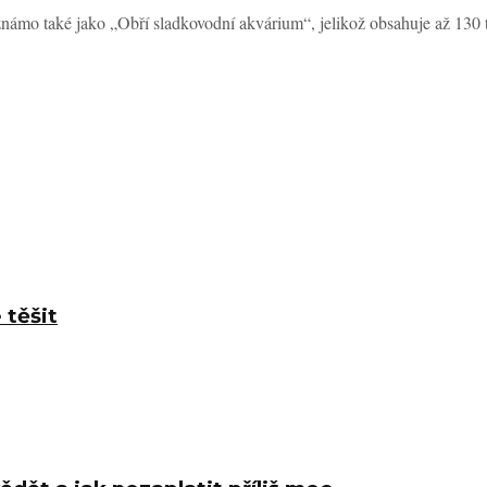
 také jako „Obří sladkovodní akvárium“, jelikož obsahuje až 130 tisí
 těšit