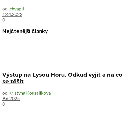
od
jchvapil
13.4.2023
0
Nejčtenější články
Výstup na Lysou Horu. Odkud vyjít a na co
se těšit
od
Kristyna Kousalikova
9.6.2025
0