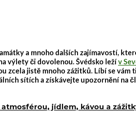
 památky
a mnoho dalších zajímavostí, které
 na výlety či dovolenou
.
Švédsko leží
v Sev
u zcela jistě mnoho zážitků. Líbí se vám t
lních sítích a získávejte upozornění na č
 atmosférou, jídlem, kávou a zážit