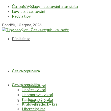
Časopis Výšlapy – cestování a turistika
Low-cost cestování
Rady a tipy
Pondělí, 10 srpna, 2026
Přihlásit se
Česká republika
Česká republika
Jihočeský kraj
Jihočeský kraj
Jihomoravský kraj
Karlovarský kraj
Jihomoravský kraj
Královéhradecký kraj
Liberecký kraj