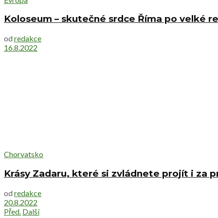
Koloseum – skutečné srdce Říma po velké r
od
redakce
16.8.2022
Chorvatsko
Krásy Zadaru, které si zvládnete projít i za
od
redakce
20.8.2022
Před.
Další