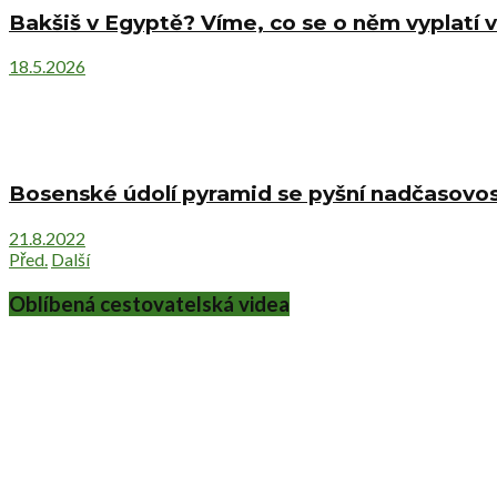
Bakšiš v Egyptě? Víme, co se o něm vyplatí v
18.5.2026
Bosenské údolí pyramid se pyšní nadčasovost
21.8.2022
Před.
Další
Oblíbená cestovatelská videa