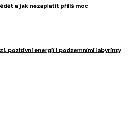
ědět a jak nezaplatit příliš moc
í, pozitivní energií i podzemními labyrinty