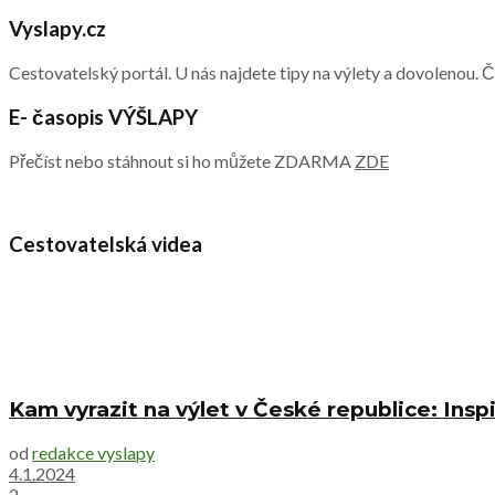
Vyslapy.cz
Cestovatelský portál. U nás najdete tipy na výlety a dovolenou. 
E- časopis VÝŠLAPY
Přečíst nebo stáhnout si ho můžete ZDARMA
ZDE
Cestovatelská videa
Kam vyrazit na výlet v České republice: Inspi
od
redakce vyslapy
4.1.2024
2