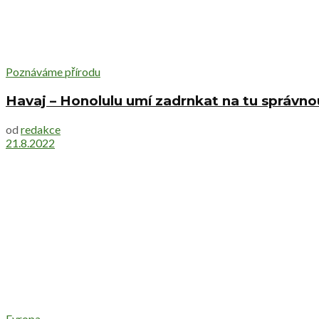
Poznáváme přírodu
Havaj – Honolulu umí zadrnkat na tu správno
od
redakce
21.8.2022
Evropa