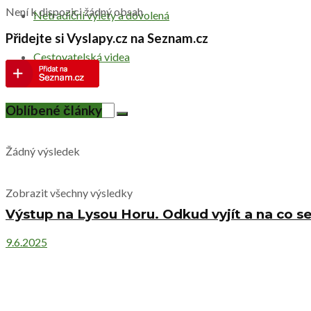
Není k dispozici žádný obsah
Netradiční výlety a dovolená
Přidejte si Vyslapy.cz na Seznam.cz
Cestovatelská videa
Oblíbené články
Žádný výsledek
Zobrazit všechny výsledky
Výstup na Lysou Horu. Odkud vyjít a na co se
9.6.2025