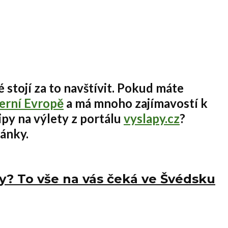
 stojí za to navštívit. Pokud máte
erní Evropě
a má mnoho zajímavostí k
ipy na výlety z portálu
vyslapy.cz
?
lánky.
ky? To vše na vás čeká ve Švédsku