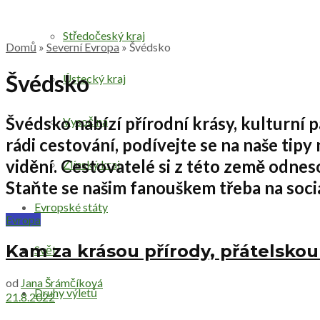
Středočeský kraj
Domů
»
Severní Evropa
»
Švédsko
Švédsko
Ústecký kraj
Švédsko
nabízí
přírodní krásy, kulturní
Vysočina
rádi
cestování
, podívejte se na naše
tipy
vidění.
Cestovatelé
si z této země odneso
Zlínský kraj
Staňte se našim fanouškem třeba na sociá
Evropské státy
Evropa
Kam za krásou přírody, přátelskou
Svět
od
Jana Šrámčíková
Druhy výletů
21.8.2022