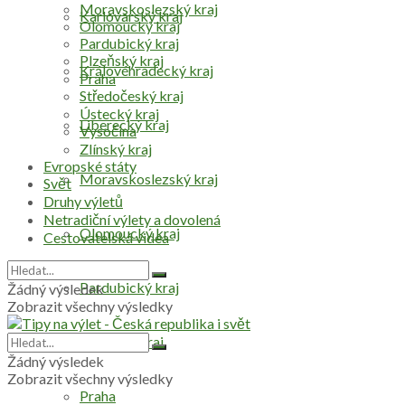
Moravskoslezský kraj
Karlovarský kraj
Olomoucký kraj
Pardubický kraj
Plzeňský kraj
Královéhradecký kraj
Praha
Středočeský kraj
Ústecký kraj
Liberecký kraj
Vysočina
Zlínský kraj
Evropské státy
Moravskoslezský kraj
Svět
Druhy výletů
Netradiční výlety a dovolená
Olomoucký kraj
Cestovatelská videa
Pardubický kraj
Žádný výsledek
Zobrazit všechny výsledky
Plzeňský kraj
Žádný výsledek
Zobrazit všechny výsledky
Praha