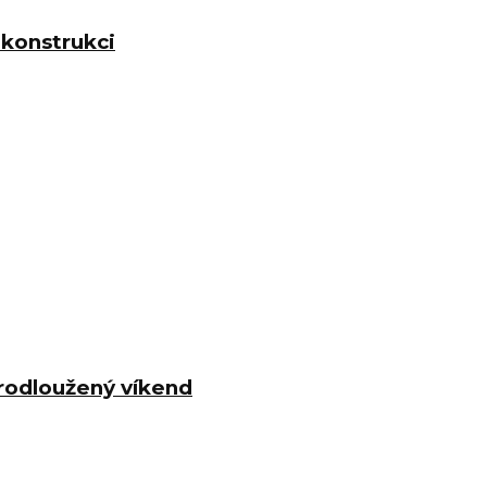
ekonstrukci
 prodloužený víkend