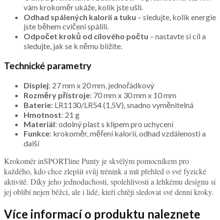
vám krokoměr ukáže, kolik jste ušli.
Odhad spálených kalorií a tuku
– sledujte, kolik energie
jste během cvičení spálili.
Odpočet kroků od cílového počtu
– nastavte si cíl a
sledujte, jak se k němu blížíte.
Technické parametry
Displej
: 27 mm x 20 mm, jednořádkový
Rozměry přístroje
: 70 mm x 30 mm x 10 mm
Baterie
: LR1130/LR54 (1,5V), snadno vyměnitelná
Hmotnost
: 21 g
Materiál
: odolný plast s klipem pro uchycení
Funkce
: krokoměr, měření kalorií, odhad vzdálenosti a
další
Krokoměr inSPORTline Punty je skvělým pomocníkem pro
každého, kdo chce zlepšit svůj trénink a mít přehled o své fyzické
aktivitě. Díky jeho jednoduchosti, spolehlivosti a lehkému designu si
jej oblíbí nejen běžci, ale i lidé, kteří chtějí sledovat své denní kroky.
Více informací o produktu naleznete