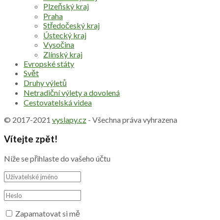
Plzeňský kraj
Praha
Středočeský kraj
Ústecký kraj
Vysočina
Zlínský kraj
Evropské státy
Svět
Druhy výletů
Netradiční výlety a dovolená
Cestovatelská videa
© 2017-2021
vyslapy.cz
- Všechna práva vyhrazena
Vítejte zpět!
Níže se přihlaste do vašeho účtu
Zapamatovat si mě