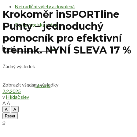
Netradiční výlety a dovolená
Krokoměr inSPORTline
Punty – jednoduchý
Cestovatelská videa
pomocník pro efektivní
trénink. NYNÍ SLEVA 17 %
Žádný výsledek
Zobrazit všechny výsledky
od
jchvapil
2.2.2025
v
Hlídač slev
A
A
A
A
Reset
0