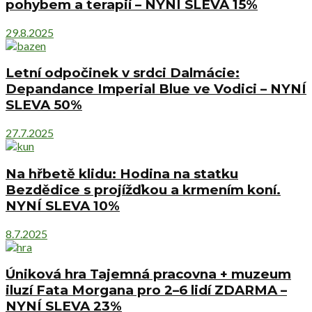
pohybem a terapií – NYNÍ SLEVA 15%
29.8.2025
Letní odpočinek v srdci Dalmácie:
Depandance Imperial Blue ve Vodici – NYNÍ
SLEVA 50%
27.7.2025
Na hřbetě klidu: Hodina na statku
Bezdědice s projížďkou a krmením koní.
NYNÍ SLEVA 10%
8.7.2025
Úniková hra Tajemná pracovna + muzeum
iluzí Fata Morgana pro 2–6 lidí ZDARMA –
NYNÍ SLEVA 23%