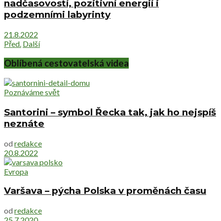
nadčasovostí, pozitivní energií i
podzemními labyrinty
21.8.2022
Před.
Další
Oblíbená cestovatelská videa
Poznáváme svět
Santorini – symbol Řecka tak, jak ho nejspíš
neznáte
od
redakce
20.8.2022
Evropa
Varšava – pýcha Polska v proměnách času
od
redakce
25.7.2020