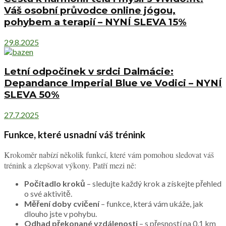
Váš osobní průvodce online jógou,
pohybem a terapií – NYNÍ SLEVA 15%
29.8.2025
Letní odpočinek v srdci Dalmácie:
Depandance Imperial Blue ve Vodici – NYNÍ
SLEVA 50%
27.7.2025
Funkce, které usnadní váš trénink
Krokoměr nabízí několik funkcí, které vám pomohou sledovat váš
trénink a zlepšovat výkony. Patří mezi ně:
Počítadlo kroků
– sledujte každý krok a získejte přehled
o své aktivitě.
Měření doby cvičení
– funkce, která vám ukáže, jak
dlouho jste v pohybu.
Odhad překonané vzdálenosti
– s přesností na 0,1 km