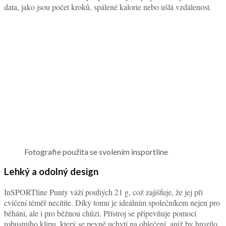
data, jako jsou počet kroků, spálené kalorie nebo ušlá vzdálenost.
Fotografie použita se svolením insportline
Lehký a odolný design
InSPORTline Punty váží pouhých 21 g, což zajišťuje, že jej při
cvičení téměř necítíte. Díky tomu je ideálním společníkem nejen pro
běhání, ale i pro běžnou chůzi. Přístroj se připevňuje pomocí
robustního klipu, který se pevně uchytí na oblečení, aniž by hrozilo