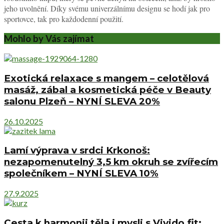
jeho uvolnění. Díky svému univerzálnímu designu se hodí jak pro
sportovce, tak pro každodenní použití.
Mohlo by Vás zajímat
Exotická relaxace s mangem – celotělová
masáž, zábal a kosmetická péče v Beauty
salonu Plzeň – NYNÍ SLEVA 20%
26.10.2025
Lamí výprava v srdci Krkonoš:
nezapomenutelný 3,5 km okruh se zvířecím
společníkem – NYNÍ SLEVA 10%
27.9.2025
Cesta k harmonii těla i mysli s Vivido.fit: