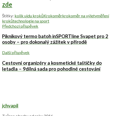
zde
Štítky:
kolik ujdu kroků
Krokoměr
krokoměr na výlety
měření
kroků
technologie na sport
Předchozí příspěvek
Piknikový termo batoh inSPORTline Svapet pro 2
osoby – pro dokonalý zážitek v přírodě
Další příspěvek
Cestovní organizéry a kosmetické taštičky do
letadla – 9dílná sada pro pohodlné cestování
jchvapil
Tvůrce obsahu od roku 2016