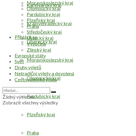
Moravskoslezský kraj
Karlovarský kraj
Olomoucký kraj
Pardubický kraj
Plzeňský kraj
Královéhradecký kraj
Praha
Středočeský kraj
Přihlásit se
Ústecký kraj
Liberecký kraj
Vysočina
Zlínský kraj
Evropské státy
Moravskoslezský kraj
Svět
Druhy výletů
Netradiční výlety a dovolená
Olomoucký kraj
Cestovatelská videa
Pardubický kraj
Žádný výsledek
Zobrazit všechny výsledky
Plzeňský kraj
Praha