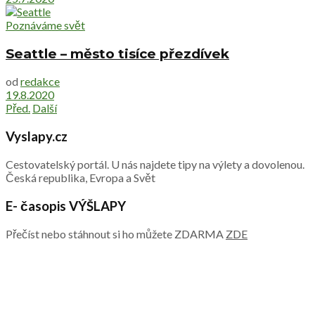
Poznáváme svět
Seattle – město tisíce přezdívek
od
redakce
19.8.2020
Před.
Další
Vyslapy.cz
Cestovatelský portál. U nás najdete tipy na výlety a dovolenou.
Česká republika, Evropa a Svět
E- časopis VÝŠLAPY
Přečíst nebo stáhnout si ho můžete ZDARMA
ZDE