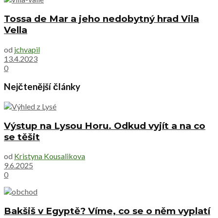
Tossa de Mar a jeho nedobytný hrad Vila
Vella
od
jchvapil
13.4.2023
0
Nejčtenější články
Výstup na Lysou Horu. Odkud vyjít a na co
se těšit
od
Kristyna Kousalikova
9.6.2025
0
Bakšiš v Egyptě? Víme, co se o něm vyplatí