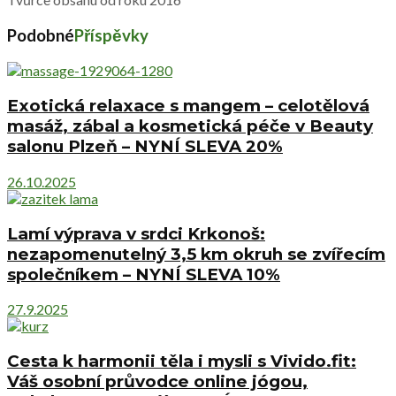
Podobné
Příspěvky
Exotická relaxace s mangem – celotělová
masáž, zábal a kosmetická péče v Beauty
salonu Plzeň – NYNÍ SLEVA 20%
26.10.2025
Lamí výprava v srdci Krkonoš:
nezapomenutelný 3,5 km okruh se zvířecím
společníkem – NYNÍ SLEVA 10%
27.9.2025
Cesta k harmonii těla i mysli s Vivido.fit:
Váš osobní průvodce online jógou,