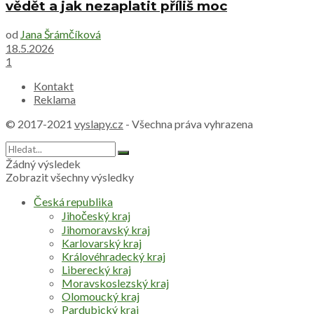
vědět a jak nezaplatit příliš moc
od
Jana Šrámčíková
18.5.2026
1
Kontakt
Reklama
© 2017-2021
vyslapy.cz
- Všechna práva vyhrazena
Žádný výsledek
Zobrazit všechny výsledky
Česká republika
Jihočeský kraj
Jihomoravský kraj
Karlovarský kraj
Královéhradecký kraj
Liberecký kraj
Moravskoslezský kraj
Olomoucký kraj
Pardubický kraj