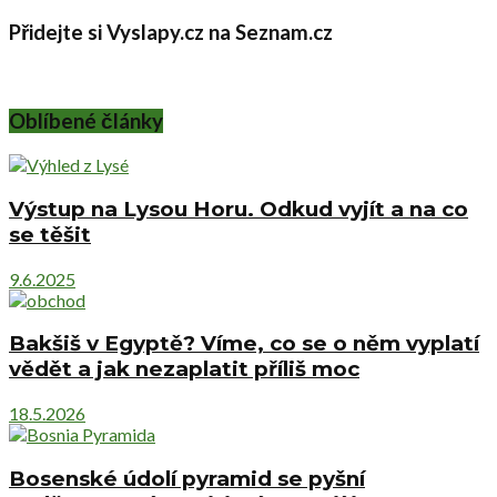
Přidejte si Vyslapy.cz na Seznam.cz
Oblíbené články
Výstup na Lysou Horu. Odkud vyjít a na co
se těšit
9.6.2025
Bakšiš v Egyptě? Víme, co se o něm vyplatí
vědět a jak nezaplatit příliš moc
18.5.2026
Bosenské údolí pyramid se pyšní