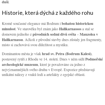
duši
.
Historie, která dýchá z každého rohu
bohatou historickou
Kromě současné elegance má Bodrum i
minulost
Halikarnassos
. Ve starověku byl znám jako
a stal se
původních sedmi divů světa
Mauzolea v
domovem jednoho z
–
Halikarnassu
. Ačkoli z původní stavby dnes zůstaly jen fragmenty,
místo si zachovává svou důležitost a mystiku.
hrad sv. Petra (Bodrum Kalesi)
Dominantou města je však
,
Podmořské
postavený rytíři z Rhodu ve 14. století. Dnes v něm sídlí
archeologické muzeum
, které je považováno za jedno z
nejvýznamnějších svého druhu v Evropě. Expozice představují
unikátní nálezy z vraků lodí a artefakty z egejské oblasti.