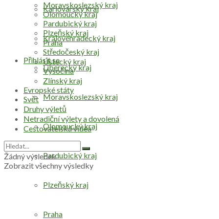
Moravskoslezský kraj
Karlovarský kraj
Olomoucký kraj
Pardubický kraj
Plzeňský kraj
Královéhradecký kraj
Praha
Středočeský kraj
Přihlásit se
Ústecký kraj
Liberecký kraj
Vysočina
Zlínský kraj
Evropské státy
Moravskoslezský kraj
Svět
Druhy výletů
Netradiční výlety a dovolená
Olomoucký kraj
Cestovatelská videa
Pardubický kraj
Žádný výsledek
Zobrazit všechny výsledky
Plzeňský kraj
Praha