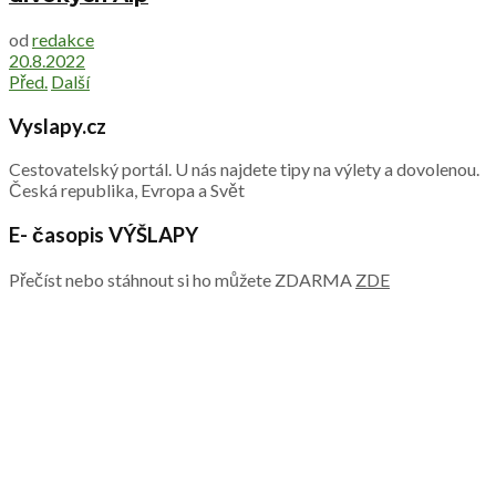
od
redakce
20.8.2022
Před.
Další
Vyslapy.cz
Cestovatelský portál. U nás najdete tipy na výlety a dovolenou.
Česká republika, Evropa a Svět
E- časopis VÝŠLAPY
Přečíst nebo stáhnout si ho můžete ZDARMA
ZDE