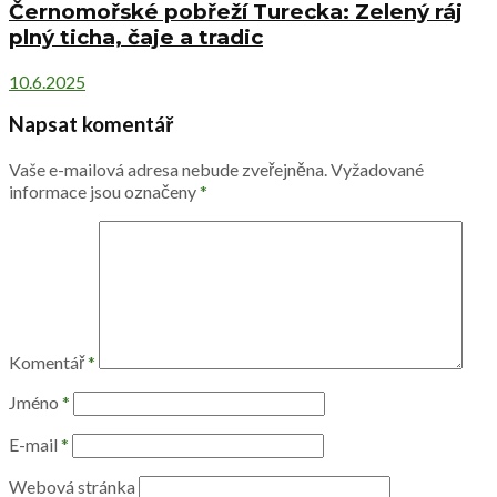
Černomořské pobřeží Turecka: Zelený ráj
plný ticha, čaje a tradic
10.6.2025
Napsat komentář
Vaše e-mailová adresa nebude zveřejněna.
Vyžadované
informace jsou označeny
*
Komentář
*
Jméno
*
E-mail
*
Webová stránka