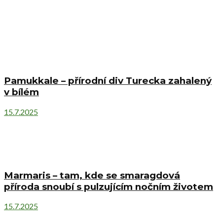
Pamukkale – přírodní div Turecka zahalený
v bílém
15.7.2025
Marmaris – tam, kde se smaragdová
příroda snoubí s pulzujícím nočním životem
15.7.2025