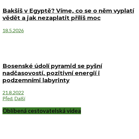
Bakšiš v Egyptě? Víme, co se o něm vyplatí
vědět a jak nezaplatit příliš moc
18.5.2026
Bosenské údolí pyramid se pyšní
nadčasovostí, pozitivní energií i
podzemními labyrinty
21.8.2022
Před.
Další
Oblíbená cestovatelská videa