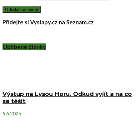
Přidejte si Vyslapy.cz na Seznam.cz
Oblíbené články
Výstup na Lysou Horu. Odkud vyjít a na co
se těšit
9.6.2025