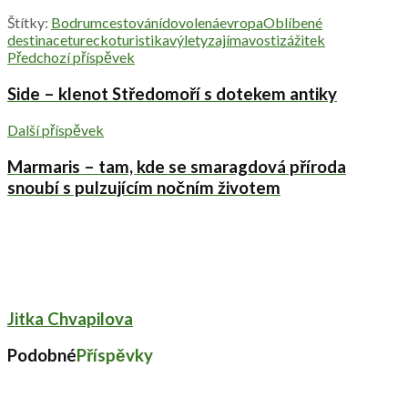
Štítky:
Bodrum
cestování
dovolená
evropa
Oblíbené
destinace
turecko
turistika
výlety
zajímavosti
zážitek
Předchozí příspěvek
Side – klenot Středomoří s dotekem antiky
Další příspěvek
Marmaris – tam, kde se smaragdová příroda
snoubí s pulzujícím nočním životem
Jitka Chvapilova
Podobné
Příspěvky