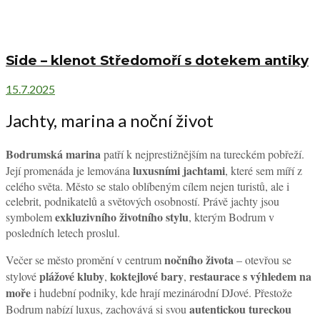
Side – klenot Středomoří s dotekem antiky
15.7.2025
Jachty, marina a noční život
Bodrumská marina
patří k nejprestižnějším na tureckém pobřeží.
luxusními jachtami
Její promenáda je lemována
, které sem míří z
celého světa. Město se stalo oblíbeným cílem nejen turistů, ale i
celebrit, podnikatelů a světových osobností. Právě jachty jsou
exkluzivního životního stylu
symbolem
, kterým Bodrum v
posledních letech proslul.
nočního života
Večer se město promění v centrum
– otevřou se
plážové kluby
koktejlové bary
restaurace s výhledem na
stylové
,
,
moře
i hudební podniky, kde hrají mezinárodní DJové. Přestože
autentickou tureckou
Bodrum nabízí luxus, zachovává si svou