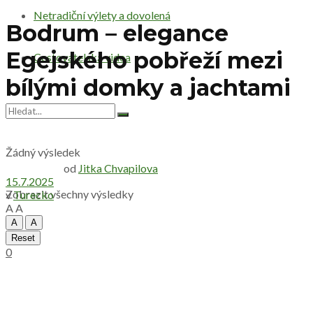
Netradiční výlety a dovolená
Bodrum – elegance
Egejského pobřeží mezi
Cestovatelská videa
bílými domky a jachtami
Žádný výsledek
od
Jitka Chvapilova
15.7.2025
Zobrazit všechny výsledky
v
Turecko
A
A
A
A
Reset
0