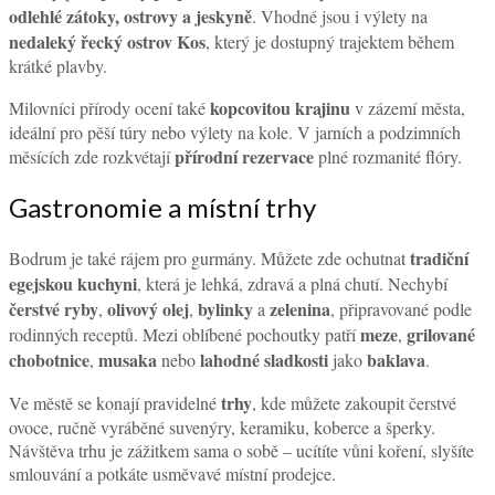
odlehlé zátoky, ostrovy a jeskyně
. Vhodné jsou i výlety na
nedaleký řecký ostrov Kos
, který je dostupný trajektem během
krátké plavby.
kopcovitou krajinu
Milovníci přírody ocení také
v zázemí města,
ideální pro pěší túry nebo výlety na kole. V jarních a podzimních
přírodní rezervace
měsících zde rozkvétají
plné rozmanité flóry.
Gastronomie a místní trhy
tradiční
Bodrum je také rájem pro gurmány. Můžete zde ochutnat
egejskou kuchyni
, která je lehká, zdravá a plná chutí. Nechybí
čerstvé ryby
olivový olej
bylinky
zelenina
,
,
a
, připravované podle
meze
grilované
rodinných receptů. Mezi oblíbené pochoutky patří
,
chobotnice
musaka
lahodné sladkosti
baklava
,
nebo
jako
.
trhy
Ve městě se konají pravidelné
, kde můžete zakoupit čerstvé
ovoce, ručně vyráběné suvenýry, keramiku, koberce a šperky.
Návštěva trhu je zážitkem sama o sobě – ucítíte vůni koření, slyšíte
smlouvání a potkáte usměvavé místní prodejce.