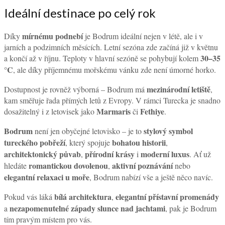
Ideální destinace po celý rok
mírnému podnebí
Díky
je Bodrum ideální nejen v létě, ale i v
jarních a podzimních měsících. Letní sezóna zde začíná již v květnu
30–35
a končí až v říjnu. Teploty v hlavní sezóně se pohybují kolem
°C
, ale díky příjemnému mořskému vánku zde není úmorné horko.
mezinárodní letiště
Dostupnost je rovněž výborná – Bodrum má
,
kam směřuje řada přímých letů z Evropy. V rámci Turecka je snadno
Marmaris
Fethiye
dosažitelný i z letovisek jako
či
.
Bodrum
stylový symbol
není jen obyčejné letovisko – je to
tureckého pobřeží
bohatou historii
, který spojuje
,
architektonický půvab
přírodní krásy
moderní luxus
,
i
. Ať už
romantickou dovolenou
aktivní poznávání
hledáte
,
nebo
elegantní relaxaci u moře
, Bodrum nabízí vše a ještě něco navíc.
bílá architektura
elegantní přístavní promenády
Pokud vás láká
,
nezapomenutelné západy slunce nad jachtami
a
, pak je Bodrum
tím pravým místem pro vás.