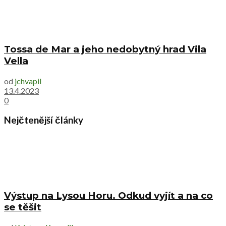
Tossa de Mar a jeho nedobytný hrad Vila
Vella
od
jchvapil
13.4.2023
0
Nejčtenější články
Výstup na Lysou Horu. Odkud vyjít a na co
se těšit