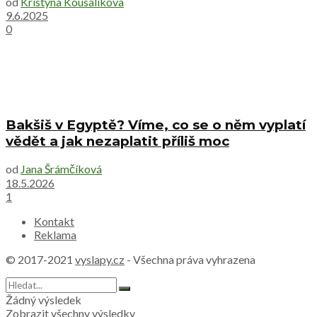
od
Kristyna Kousalikova
9.6.2025
0
Bakšiš v Egyptě? Víme, co se o něm vyplatí
vědět a jak nezaplatit příliš moc
od
Jana Šrámčíková
18.5.2026
1
Kontakt
Reklama
© 2017-2021
vyslapy.cz
- Všechna práva vyhrazena
Žádný výsledek
Zobrazit všechny výsledky