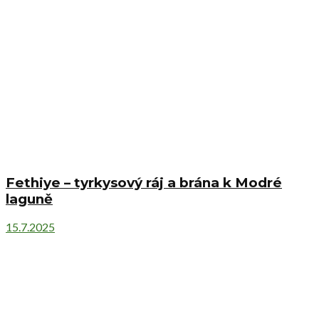
Fethiye – tyrkysový ráj a brána k Modré
laguně
15.7.2025