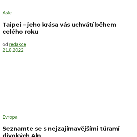
Asie
Taipei – jeho krása vás uchvátí během
celého roku
od
redakce
21.8.2022
Evropa
Seznamte se s nejzajímavějšími túrami
divokých Alp