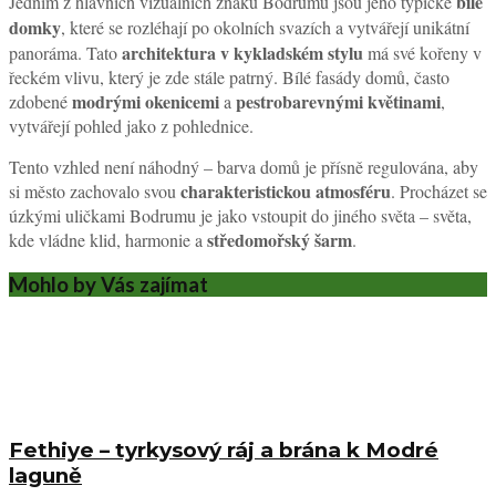
bílé
Jedním z hlavních vizuálních znaků Bodrumu jsou jeho typické
domky
, které se rozléhají po okolních svazích a vytvářejí unikátní
architektura v kykladském stylu
panoráma. Tato
má své kořeny v
řeckém vlivu, který je zde stále patrný. Bílé fasády domů, často
modrými okenicemi
pestrobarevnými květinami
zdobené
a
,
vytvářejí pohled jako z pohlednice.
Tento vzhled není náhodný – barva domů je přísně regulována, aby
charakteristickou atmosféru
si město zachovalo svou
. Procházet se
úzkými uličkami Bodrumu je jako vstoupit do jiného světa – světa,
středomořský šarm
kde vládne klid, harmonie a
.
Mohlo by Vás zajímat
Fethiye – tyrkysový ráj a brána k Modré
laguně