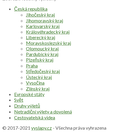
Česká republika
Jihočeský kraj
Jihomoravský kraj
Karlovarský kraj
Královéhradecký kraj
Liberecký kraj
Moravskoslezský kraj
Olomoucký kraj
Pardubický kraj
Plzeňský kraj
Praha
Středočeský kraj
Ústecký kraj
Vysočina
Zlínský kraj
Evropské státy
Svět
Druhy výletů
Netradiční výlety a dovolená
Cestovatelská videa
© 2017-2021
vyslapy.cz
- Všechna práva vyhrazena