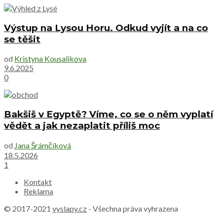
Výstup na Lysou Horu. Odkud vyjít a na co
se těšit
od
Kristyna Kousalikova
9.6.2025
0
Bakšiš v Egyptě? Víme, co se o něm vyplatí
vědět a jak nezaplatit příliš moc
od
Jana Šrámčíková
18.5.2026
1
Kontakt
Reklama
© 2017-2021
vyslapy.cz
- Všechna práva vyhrazena