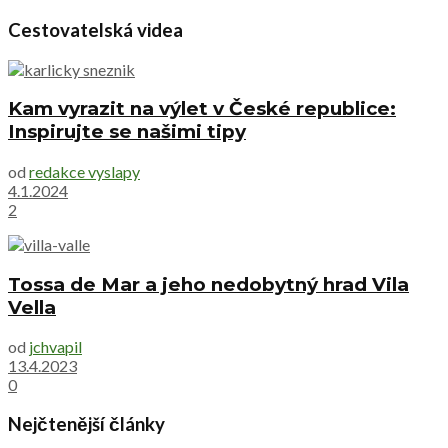
Cestovatelská videa
Kam vyrazit na výlet v České republice:
Inspirujte se našimi tipy
od
redakce vyslapy
4.1.2024
2
Tossa de Mar a jeho nedobytný hrad Vila
Vella
od
jchvapil
13.4.2023
0
Nejčtenější články