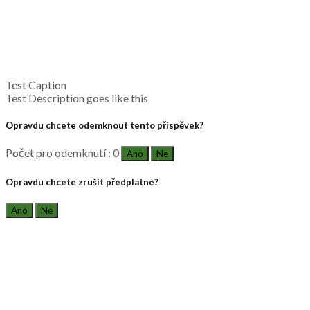
Test Caption
Test Description goes like this
Opravdu chcete odemknout tento příspěvek?
Počet pro odemknutí : 0
Ano
Ne
Opravdu chcete zrušit předplatné?
Ano
Ne