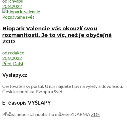
od
jchvapil
20.8.2022
Poznáváme svět
Biopark Valencie vás okouzlí svou
rozmanitostí. Je to víc, než je obyčejná
ZOO
od
redakce
20.8.2022
Před.
Další
Vyslapy.cz
Cestovatelský portál. U nás najdete tipy na výlety a dovolenou.
Česká republika, Evropa a Svět
E- časopis VÝŠLAPY
Přečíst nebo stáhnout si ho můžete ZDARMA
ZDE