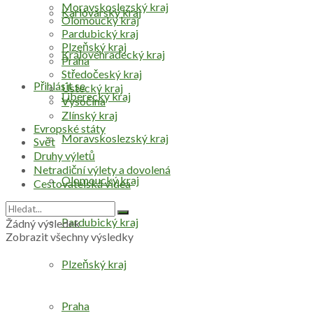
Moravskoslezský kraj
Karlovarský kraj
Olomoucký kraj
Pardubický kraj
Plzeňský kraj
Královéhradecký kraj
Praha
Středočeský kraj
Přihlásit se
Ústecký kraj
Liberecký kraj
Vysočina
Zlínský kraj
Evropské státy
Moravskoslezský kraj
Svět
Druhy výletů
Netradiční výlety a dovolená
Olomoucký kraj
Cestovatelská videa
Pardubický kraj
Žádný výsledek
Zobrazit všechny výsledky
Plzeňský kraj
Praha