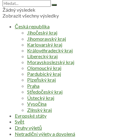
Žádný výsledek
Zobrazit všechny výsledky
Česká republika
Jihočeský kraj
Jihomoravský kraj
Karlovarský kraj
Královéhradecký kraj
Liberecký kraj
Moravskoslezský kraj
Olomoucký kraj
Pardubický kraj
Plzeňský kraj
Praha
Středočeský kraj
Ústecký kraj
Vysočina
Zlínský kraj
Evropské státy
Svět
Druhy výletů
Netradiční výlety a dovolená