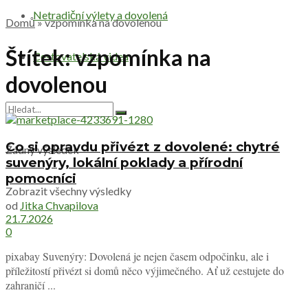
Netradiční výlety a dovolená
Domů
»
vzpomínka na dovolenou
Štítek:
vzpomínka na
Cestovatelská videa
dovolenou
Co si opravdu přivézt z dovolené: chytré
Žádný výsledek
suvenýry, lokální poklady a přírodní
pomocníci
Zobrazit všechny výsledky
od
Jitka Chvapilova
21.7.2026
0
pixabay Suvenýry: Dovolená je nejen časem odpočinku, ale i
příležitostí přivézt si domů něco výjimečného. Ať už cestujete do
zahraničí ...