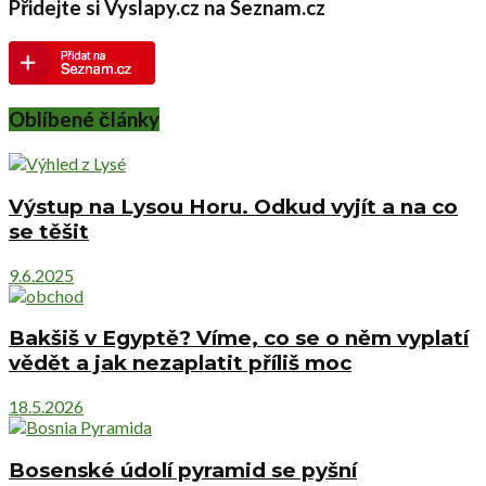
Přidejte si Vyslapy.cz na Seznam.cz
Oblíbené články
Výstup na Lysou Horu. Odkud vyjít a na co
se těšit
9.6.2025
Bakšiš v Egyptě? Víme, co se o něm vyplatí
vědět a jak nezaplatit příliš moc
18.5.2026
Bosenské údolí pyramid se pyšní