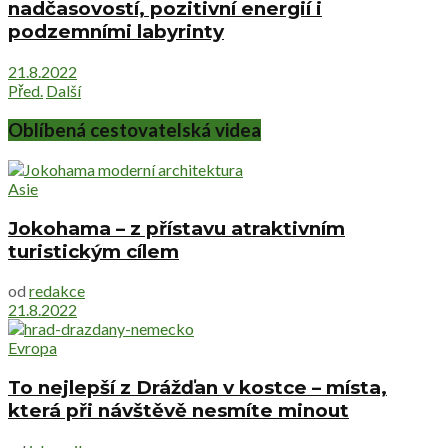
nadčasovostí, pozitivní energií i
podzemními labyrinty
21.8.2022
Před.
Další
Oblíbená cestovatelská videa
Asie
Jokohama – z přístavu atraktivním
turistickým cílem
od
redakce
21.8.2022
Evropa
To nejlepší z Drážďan v kostce – místa,
která při návštěvě nesmíte minout