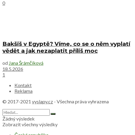
0
Bakšiš v Egyptě? Víme, co se o něm vyplatí
vědět a jak nezaplatit příliš moc
od
Jana Šrámčíková
18.5.2026
1
Kontakt
Reklama
© 2017-2021
vyslapy.cz
- Všechna práva vyhrazena
Žádný výsledek
Zobrazit všechny výsledky
Česká republika