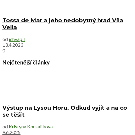
Tossa de Mar a jeho nedobytný hrad Vila
Vella
od
jchvapil
13.4.2023
0
Nejčtenější články
Výstup na Lysou Horu. Odkud vyjít a na co
se těšit
od
Kristyna Kousalikova
9.6.2025