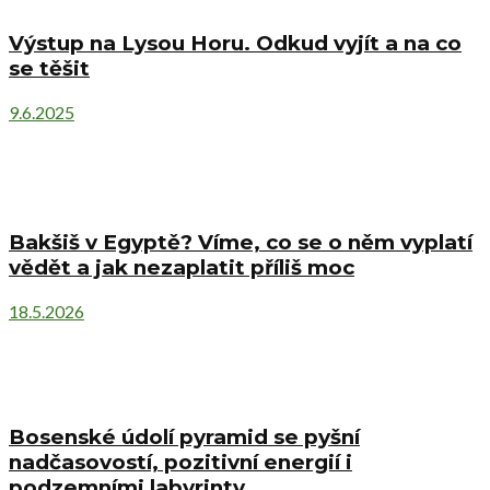
Výstup na Lysou Horu. Odkud vyjít a na co
se těšit
9.6.2025
Bakšiš v Egyptě? Víme, co se o něm vyplatí
vědět a jak nezaplatit příliš moc
18.5.2026
Bosenské údolí pyramid se pyšní
nadčasovostí, pozitivní energií i
podzemními labyrinty