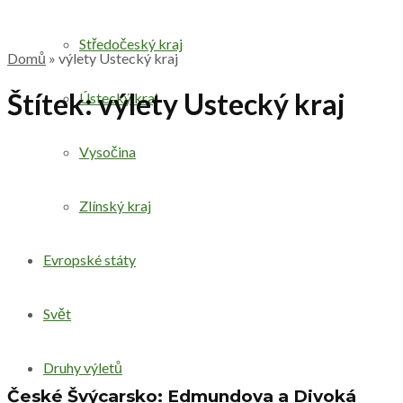
Středočeský kraj
Domů
»
výlety Ustecký kraj
Štítek:
výlety Ustecký kraj
Ústecký kraj
Vysočina
Zlínský kraj
Evropské státy
Svět
Druhy výletů
České Švýcarsko: Edmundova a Divoká