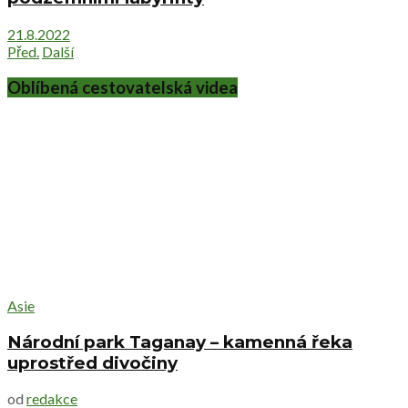
21.8.2022
Před.
Další
Oblíbená cestovatelská videa
Asie
Národní park Taganay – kamenná řeka
uprostřed divočiny
od
redakce