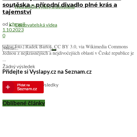
soutěska – přírodní divadlo plné krás a
Netradiční výlety a dovolená
tajemství
od
jchvapil
Cestovatelská videa
1.10.2023
0
\zdroj foto.| Radek Bartoš, CC BY 3.0, via Wikimedia Commons
Jednou z nejkrásnějších a nejdivočejších oblastí v České republice je
...
Žádný výsledek
Přidejte si Vyslapy.cz na Seznam.cz
Zobrazit všechny výsledky
Oblíbené články