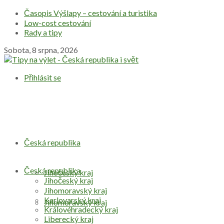
Časopis Výšlapy – cestování a turistika
Low-cost cestování
Rady a tipy
Sobota, 8 srpna, 2026
Přihlásit se
Česká republika
Česká republika
Jihočeský kraj
Jihočeský kraj
Jihomoravský kraj
Karlovarský kraj
Jihomoravský kraj
Královéhradecký kraj
Liberecký kraj