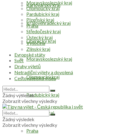
Moravskoslezský kraj
Karlovarský kraj
Olomoucký kraj
Pardubický kraj
Plzeňský kraj
Královéhradecký kraj
Praha
Středočeský kraj
Ústecký kraj
Liberecký kraj
Vysočina
Zlínský kraj
Evropské státy
Moravskoslezský kraj
Svět
Druhy výletů
Netradiční výlety a dovolená
Olomoucký kraj
Cestovatelská videa
Pardubický kraj
Žádný výsledek
Zobrazit všechny výsledky
Plzeňský kraj
Žádný výsledek
Zobrazit všechny výsledky
Praha