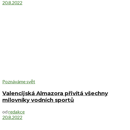
20.8.2022
Poznáváme svět
Valencijská Almazora přivítá všechny
milovníky vodních sportů
od
redakce
20.8.2022