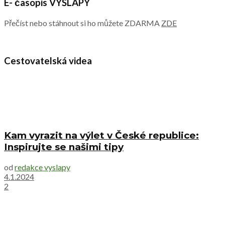
E- časopis VÝŠLAPY
Přečíst nebo stáhnout si ho můžete ZDARMA
ZDE
Cestovatelská videa
Kam vyrazit na výlet v České republice:
Inspirujte se našimi tipy
od
redakce vyslapy
4.1.2024
2