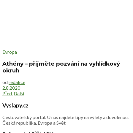
Evropa
Athény – přijměte pozvání na vyhlídkový
okruh
od
redakce
2.8.2020
Před.
Další
Vyslapy.cz
Cestovatelský portál. U nás najdete tipy na výlety a dovolenou.
Česká republika, Evropa a Svět