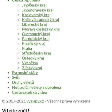
Jihočeský kraj
Jihomoravský kraj
Karlovarský kraj
Královéhradecký kraj
Liberecký kraj
Moravskoslezský kraj
Olomoucký kraj
Pardubický kraj
Plzeňský kraj
Praha
Středočeský kraj
Ústecký kraj
Vysočina
Zlínský kraj
Evropské státy
Svět
Druhy výletů
Netradiční výlety a dovolená
Cestovatelská videa
© 2017-2021
vyslapy.cz
- Všechna práva vyhrazena
Vítejte zpět!