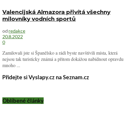
Valencijská Almazora přivítá všechny
milovníky vodních sportů
od
redakce
20.8.2022
0
Zamilovali jste si Španělsko a rádi byste navštívili místa, která
nejsou tak turisticky známá a přitom dokážou nabídnout opravdu
mnoho ...
Přidejte si Vyslapy.cz na Seznam.cz
Oblíbené články