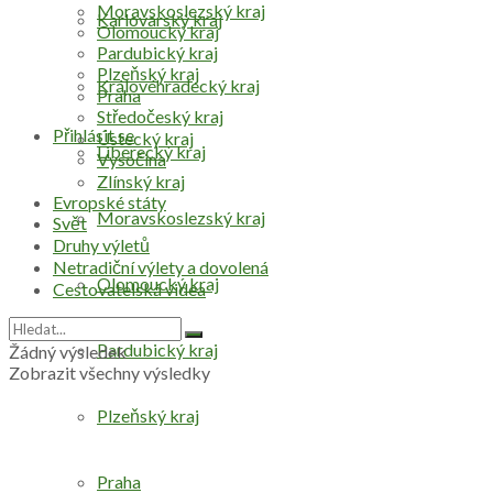
Moravskoslezský kraj
Karlovarský kraj
Olomoucký kraj
Pardubický kraj
Plzeňský kraj
Královéhradecký kraj
Praha
Středočeský kraj
Přihlásit se
Ústecký kraj
Liberecký kraj
Vysočina
Zlínský kraj
Evropské státy
Moravskoslezský kraj
Svět
Druhy výletů
Netradiční výlety a dovolená
Olomoucký kraj
Cestovatelská videa
Pardubický kraj
Žádný výsledek
Zobrazit všechny výsledky
Plzeňský kraj
Praha