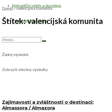
Netradiční výlety a dovolená
Domů
»
valencijská komunita
Štítek:
valencijská komunita
Cestovatelská videa
Žádný výsledek
Zobrazit všechny výsledky
Zajímavosti a zvláštnosti o destinaci:
Almassora / Almazora