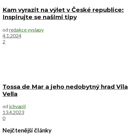
Kam vyrazit na výlet v České republice:
Inspirujte se našimi tipy
od
redakce vyslapy
4.1.2024
2
Tossa de Mar a jeho nedobytný hrad Vila
Vella
od
jchvapil
13.4.2023
0
Nejčtenější články