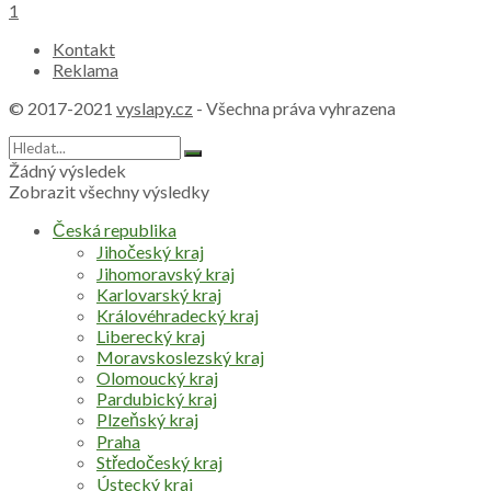
1
Kontakt
Reklama
© 2017-2021
vyslapy.cz
- Všechna práva vyhrazena
Žádný výsledek
Zobrazit všechny výsledky
Česká republika
Jihočeský kraj
Jihomoravský kraj
Karlovarský kraj
Královéhradecký kraj
Liberecký kraj
Moravskoslezský kraj
Olomoucký kraj
Pardubický kraj
Plzeňský kraj
Praha
Středočeský kraj
Ústecký kraj