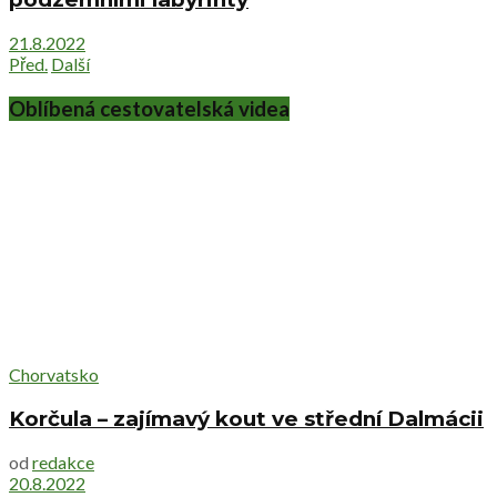
21.8.2022
Před.
Další
Oblíbená cestovatelská videa
Chorvatsko
Korčula – zajímavý kout ve střední Dalmácii
od
redakce
20.8.2022