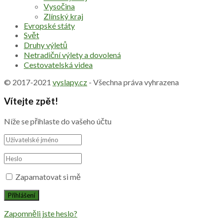
Vysočina
Zlínský kraj
Evropské státy
Svět
Druhy výletů
Netradiční výlety a dovolená
Cestovatelská videa
© 2017-2021
vyslapy.cz
- Všechna práva vyhrazena
Vítejte zpět!
Níže se přihlaste do vašeho účtu
Zapamatovat si mě
Zapomněli jste heslo?