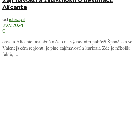
Zajímavosti a zvláštnosti o destinaci:
Alicante
od
jchvapil
29.9.2024
0
envato Alicante, malebné město na východním pobřeží Španělska ve
Valencijském regionu, je plné zajímavostí a kuriozit. Zde je několik
faktů, ...