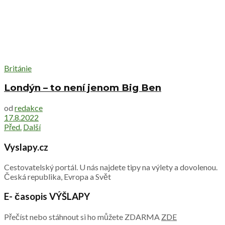
Británie
Londýn – to není jenom Big Ben
od
redakce
17.8.2022
Před.
Další
Vyslapy.cz
Cestovatelský portál. U nás najdete tipy na výlety a dovolenou.
Česká republika, Evropa a Svět
E- časopis VÝŠLAPY
Přečíst nebo stáhnout si ho můžete ZDARMA
ZDE