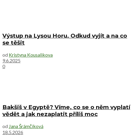
Výstup na Lysou Horu. Odkud vyjít a na co
se těšit
od
Kristyna Kousalikova
9.6.2025
0
Bakšiš v Egyptě? Víme, co se o něm vyplatí
vědět a jak nezaplatit příliš moc
od
Jana Šrámčíková
18.5.2026