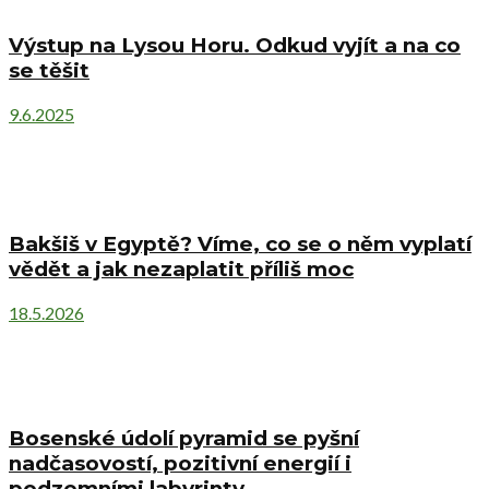
Výstup na Lysou Horu. Odkud vyjít a na co
se těšit
9.6.2025
Bakšiš v Egyptě? Víme, co se o něm vyplatí
vědět a jak nezaplatit příliš moc
18.5.2026
Bosenské údolí pyramid se pyšní
nadčasovostí, pozitivní energií i
podzemními labyrinty